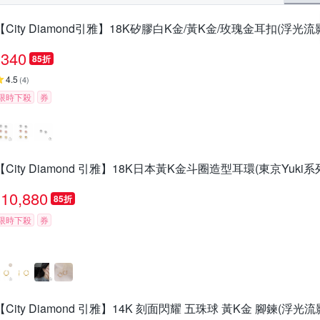
【City Diamond引雅】18K矽膠白K金/黃K金/玫瑰金耳扣(浮光流
340
85折
4.5
(
4
)
限時下殺
券
【City Diamond 引雅】18K日本黃K金斗圈造型耳環(東京Yuki系
10,880
85折
限時下殺
券
【City Diamond 引雅】14K 刻面閃耀 五珠球 黃K金 腳鍊(浮光