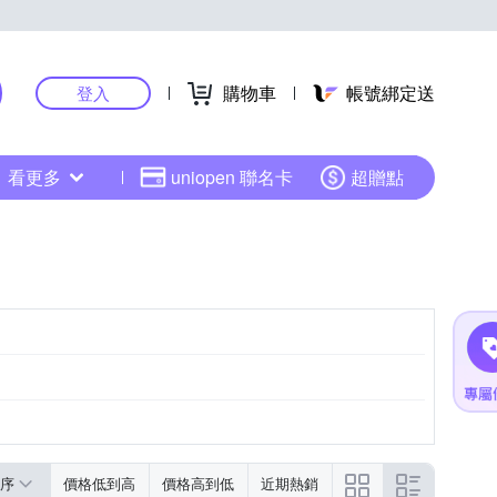
購物車
帳號綁定送
登入
看更多
uniopen 聯名卡
超贈點
序
價格低到高
價格高到低
近期熱銷