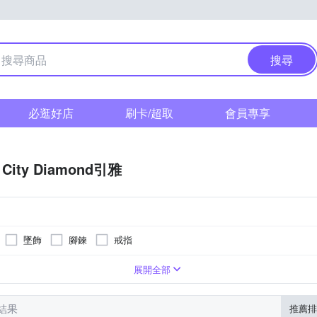
搜尋
必逛好店
刷卡/超取
會員專享
City Diamond引雅
墜飾
腳鍊
戒指
純銀
合金
鋯石
展開全部
筆結果
推薦排