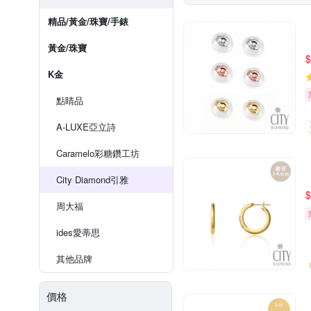
精品/黃金/珠寶/手錶
黃金/珠寶
$
K金
點睛品
A-LUXE亞立詩
Caramelo彩糖鑽工坊
City Diamond引雅
$
周大福
ides愛蒂思
其他品牌
價格