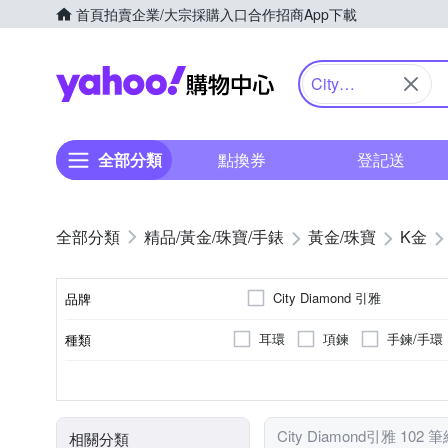
首頁
拍賣
企業/大宗採購入口
合作招商
App下載
Yahoo購物中心
City
Diamond引
雅
全部分類
點換券
登記送
精品/黃金/珠寶/手錶
黃金/珠寶
K金
City Diamond 引雅
品牌
耳環
項鍊
手鍊/手環
種類
品牌名稱
K金
全新商品
鉑金(白金)
925
材質
商品狀況
City Diamond引雅 102 
相關分類