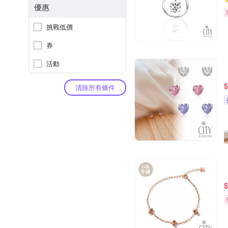
優惠
挑戰低價
券
活動
$
清除所有條件
$