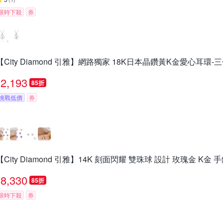
限時下殺
券
【City Diamond 引雅】網路獨家 18K日本晶鑽黃K金愛心耳環-三
2,193
85折
挑戰低價
券
【City Diamond 引雅】14K 刻面閃耀 雙珠球 設計 玫瑰金 K金
8,330
85折
限時下殺
券