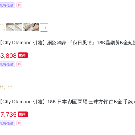
挑戰低價
券
+1
【City Diamond 引雅】網路獨家 『秋日風情』18K晶鑽黃K金短
3,808
85折
挑戰低價
券
【City Diamond 引雅】18K 日本 刻面閃耀 三珠方竹 白K金 手鍊
7,735
85折
挑戰低價
券