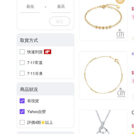
-
$
確定
取貨方式
快速到貨
7-11常溫
$
7-11冷凍
商品狀況
有現貨
Yahoo自營
評價4顆
以上
$