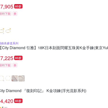
7,905
85折
限時下殺
券
精緻表參道系列
【City Diamond 引雅】18K日本刻面閃耀五珠黃K金手鍊(東京Yu
7,225
85折
限時下殺
券
City Diamond 『復刻印記』 K金項鍊(浮光流影系列)
4,420
85折
5
(
1
)