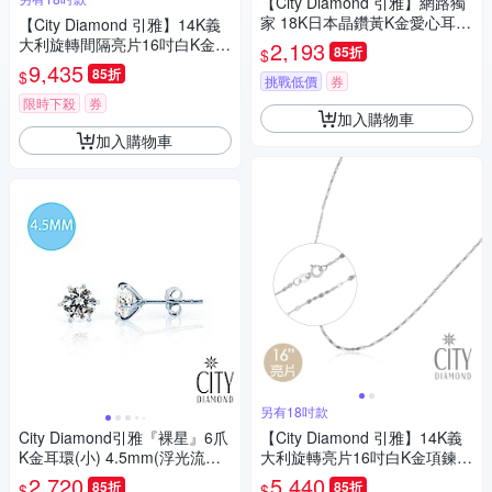
【City Diamond 引雅】網路獨
家 18K日本晶鑽黃K金愛心耳
【City Diamond 引雅】14K義
環-三色任選(東京Yuki系列)
大利旋轉間隔亮片16吋白K金項
2,193
85折
$
鍊(浮光流影系列)
9,435
85折
$
挑戰低價
券
限時下殺
券
加入購物車
加入購物車
另有18吋款
City Diamond引雅『裸星』6爪
【City Diamond 引雅】14K義
K金耳環(小) 4.5mm(浮光流影
大利旋轉亮片16吋白K金項鍊
系列)
(浮光流影系列)
2,720
5,440
85折
85折
$
$