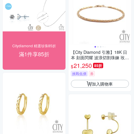
Citydiamond 精選珍珠85折
【City Diamond 引雅】18K 日
滿1件享85折
本 刻面閃耀 波浪切割珠鍊 玫瑰
金 手鍊 (東京Yuki表參道系列)
21,250
85折
$
挑戰低價
券
加入購物車