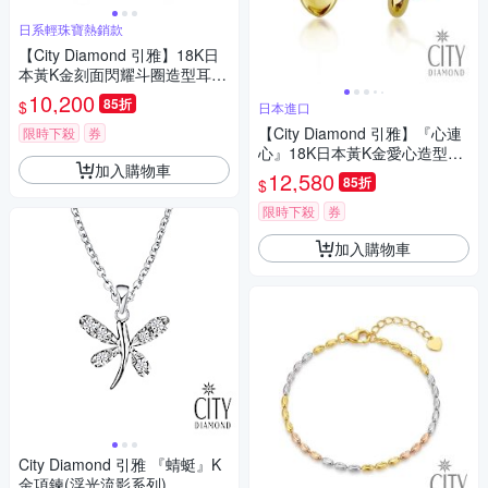
日系輕珠寶熱銷款
【City Diamond 引雅】18K日
本黃K金刻面閃耀斗圈造型耳環
(東京Yuki系列)
10,200
85折
$
日本進口
【City Diamond 引雅】『心連
限時下殺
券
心』18K日本黃K金愛心造型針
加入購物車
式耳環-附日本證書(東京Yuki系
12,580
85折
$
列)
限時下殺
券
加入購物車
City Diamond 引雅 『蜻蜓』K
金項鍊(浮光流影系列)