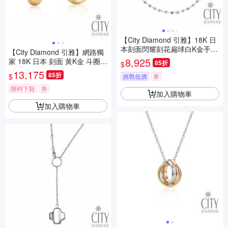
【City Diamond 引雅】18K 日
本刻面閃耀刻花扁球白K金手鍊
【City Diamond 引雅】網路獨
(東京Yuki表參道系列)
8,925
家 18K 日本 刻面 黃K金 斗圈
85折
$
寬版 耳環 (東京Yuki系列)
13,175
85折
$
挑戰低價
券
限時下殺
券
加入購物車
加入購物車