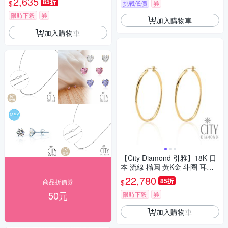
2,635
85折
$
挑戰低價
券
限時下殺
券
加入購物車
加入購物車
【City Diamond 引雅】18K 日
本 流線 橢圓 黃K金 斗圈 耳環
(東京Yuki系列)
22,780
85折
$
商品折價券
50元
限時下殺
券
加入購物車