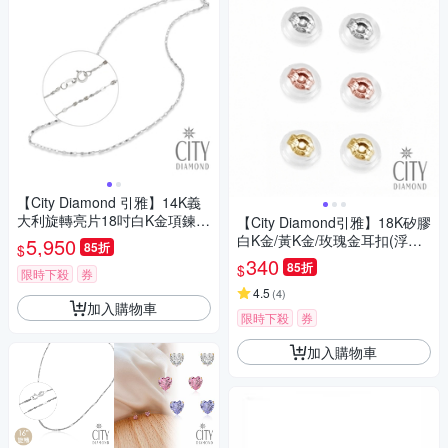
【City Diamond 引雅】14K義
大利旋轉亮片18吋白K金項鍊
【City Diamond引雅】18K矽膠
(浮光流影系列)
白K金/黃K金/玫瑰金耳扣(浮光
5,950
85折
$
流影系列)
340
85折
$
限時下殺
券
4.5
(
4
)
加入購物車
限時下殺
券
加入購物車