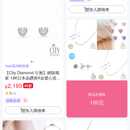
加入購物車
Yuki系列輕珠寶
【City Diamond 引雅】網路獨
家 18K日本晶鑽黃K金愛心造型
耳環(東京Yuki系列)
2,193
85折
$
5
(
1
)
商品折價券
挑戰低價
券
100元
加入購物車