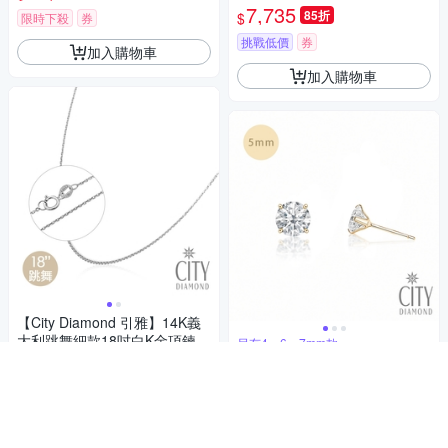
鍊 (東京Yuki表參道系列)
7,735
85折
$
限時下殺
券
挑戰低價
券
加入購物車
加入購物車
【City Diamond 引雅】14K義
大利跳舞細款18吋白K金項鍊
另有4、6、7mm款
(浮光流影系列)
11,730
【City Diamond 引雅】網路獨
85折
$
家 18K日本四爪晶鑽5mm黃K
限時下殺
券
金耳環(東京Yuki系列)
4,680
$
加入購物車
5
(
1
)