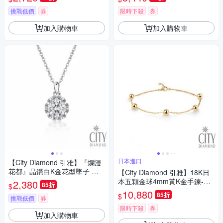
挑戰低價
券
限時下殺
券
加入購物車
加入購物車
日本進口
【City Diamond 引雅】『爛漫
花都』晶鑽白K金花型墜子 項
【City Diamond 引雅】18K日
鍊(浮光流影系列)
本五顆金球4mm黃K金手鍊-附
2,380
85折
$
日本證書(東京Yuki系列)
10,880
85折
$
挑戰低價
券
限時下殺
券
加入購物車