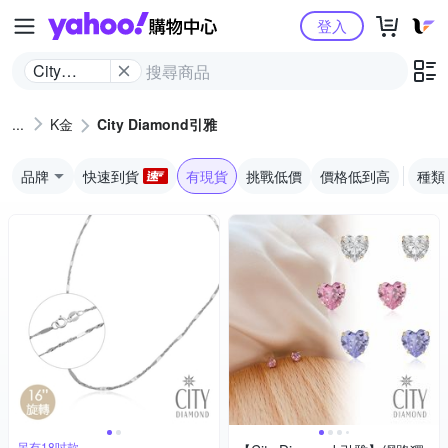
Yahoo購物中心
登入
City
Diamond
引雅
K金
City Diamond引雅
品牌
快速到貨
有現貨
挑戰低價
價格低到高
種類
另有18吋款