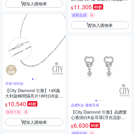
加入購物車
列)
11,305
85折
$
挑戰低價
券
加入購物車
另有16吋款
【City Diamond 引雅】14K義
大利旋轉間隔亮片18吋白K金項
鍊(浮光流影系列)
10,540
85折
$
晶鑽K金 優雅百搭
【City Diamond 引雅】晶鑽愛
限時下殺
券
心垂掛白K金耳環(浮光流影系
加入購物車
列)
6,630
85折
$
挑戰低價
券