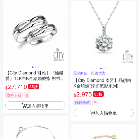
【City Diamond 引雅】『編織
晶鑽K金、典雅大方
愛』14K白K金結婚戒指 對戒
【City Diamond 引雅】晶鑽白
(璀璨流光系列)
27,710
K金項鍊(浮光流影系列)
85折
$
2,975
85折
$
限時下殺
券
挑戰低價
券
加入購物車
加入購物車