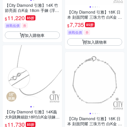
【City Diamond 引雅】14K 竹
節亮面 白K金 18cm 手鍊 (浮光
【City Diamond 引雅】18K 日
流影系列)
11,220
本 刻面閃耀 三珠方竹 白K金 手
85折
$
鍊 (東京Yuki表參道系列)
7,735
85折
$
挑戰低價
券
挑戰低價
券
加入購物車
加入購物車
【City Diamond 引雅】14K義
大利跳舞細款18吋白K金項鍊
【City Diamond 引雅】18K 日
(浮光流影系列)
11,730
本 刻面閃耀 三珠方竹 白K金 手
85折
$