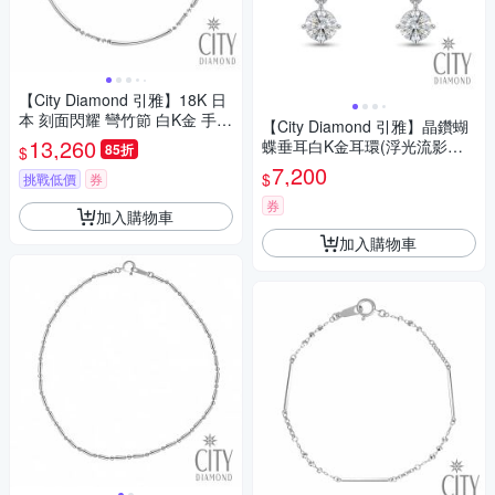
【City Diamond 引雅】18K 日
本 刻面閃耀 彎竹節 白K金 手鍊
【City Diamond 引雅】晶鑽蝴
(東京Yuki表參道系列)
13,260
蝶垂耳白K金耳環(浮光流影系
85折
$
列)
7,200
$
挑戰低價
券
券
加入購物車
加入購物車