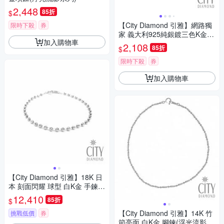
2,448
85折
$
【City Diamond 引雅】網路獨
限時下殺
券
家 義大利925純銀鍍三色K金手
加入購物車
鍊 (浮光流影系列)
2,108
85折
$
限時下殺
券
加入購物車
【City Diamond 引雅】18K 日
本 刻面閃耀 球型 白K金 手鍊
(東京Yuki表參道系列)
12,410
85折
$
【City Diamond 引雅】14K 竹
挑戰低價
券
節亮面 白K金 腳鍊(浮光流影系