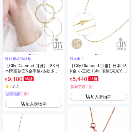
雙11爆款38折起
日本進口
【City Diamond 引雅】18K日
【City Diamond 引雅】日本 18
本閃耀刻面K金手鍊-多款多色
K金 小豆款 16吋 項鍊(東京Yuki
任選(東京Yuki表參道系列)
系列)
9,180
5,440
85折
85折
$
$
4.7
(
2
)
限時下殺
券
挑戰低價
券
加入購物車
加入購物車