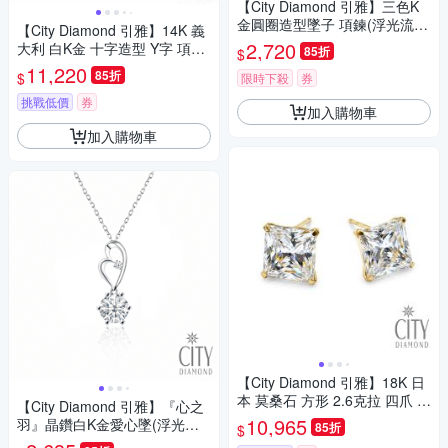
【City Diamond 引雅】三色K
金圓圈造型墜子 項鍊(浮光流影
【City Diamond 引雅】14K 義
系列)
2,720
大利 白K金 十字造型 Y字 項鍊
85折
$
(浮光流影系列)
11,220
85折
$
限時下殺
券
挑戰低價
券
加入購物車
加入購物車
【City Diamond 引雅】18K 日
本 莫桑石 方形 2.6克拉 四爪 耳
【City Diamond 引雅】『心之
環(東京Yuki系列)
10,965
羽』晶鑽白K金愛心墜(浮光流
85折
$
影系列)