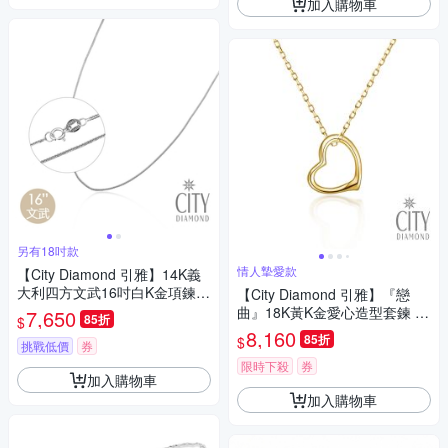
加入購物車
另有18吋款
情人摯愛款
【City Diamond 引雅】14K義
大利四方文武16吋白K金項鍊
【City Diamond 引雅】『戀
(浮光流影系列)
曲』18K黃K金愛心造型套鍊 項
7,650
85折
$
鍊(東京Yuki系列)
8,160
85折
$
挑戰低價
券
限時下殺
券
加入購物車
加入購物車