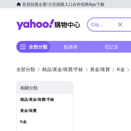
首頁
拍賣
企業/大宗採購入口
合作招商
App下載
Yahoo購物中心
City
Diamond引
雅
全部分類
點換券
登記送
精品/黃金/珠寶/手錶
黃金/珠寶
K金
相關分類
精品/黃金/珠寶/手錶
黃金/珠寶
K金