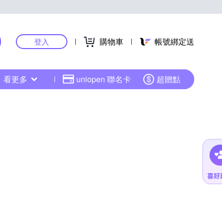
購物車
帳號綁定送
登入
看更多
uniopen 聯名卡
超贈點