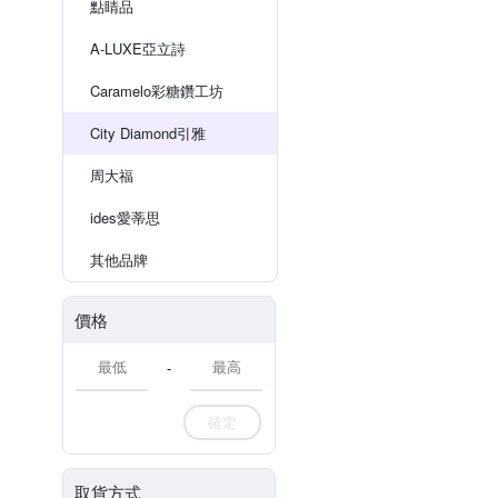
點睛品
A-LUXE亞立詩
Caramelo彩糖鑽工坊
City Diamond引雅
周大福
ides愛蒂思
其他品牌
價格
-
確定
取貨方式