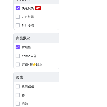
快速到貨
7-11常溫
7-11冷凍
商品狀況
有現貨
Yahoo自營
評價4顆
以上
優惠
挑戰低價
券
活動