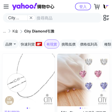
Yahoo購物中心
登入
City
Diamond
引雅
K金
City Diamond引雅
品牌
快速到貨
有現貨
挑戰低價
價格低到高
種類
另有18吋款