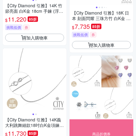
【City Diamond 引雅】14K 竹
節亮面 白K金 18cm 手鍊 (浮光
【City Diamond 引雅】18K 日
流影系列)
11,220
本 刻面閃耀 三珠方竹 白K金 手
85折
$
鍊 (東京Yuki表參道系列)
7,735
85折
$
挑戰低價
券
挑戰低價
券
加入購物車
加入購物車
【City Diamond 引雅】14K義
大利跳舞細款18吋白K金項鍊
(浮光流影系列)
11,730
85折
$
商品折價券