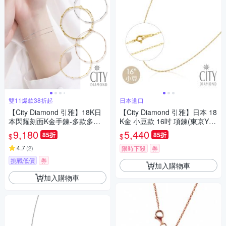
雙11爆款38折起
日本進口
【City Diamond 引雅】18K日
【City Diamond 引雅】日本 18
本閃耀刻面K金手鍊-多款多色
K金 小豆款 16吋 項鍊(東京Yuki
任選(東京Yuki表參道系列)
系列)
9,180
5,440
85折
85折
$
$
4.7
(
2
)
限時下殺
券
挑戰低價
券
加入購物車
加入購物車