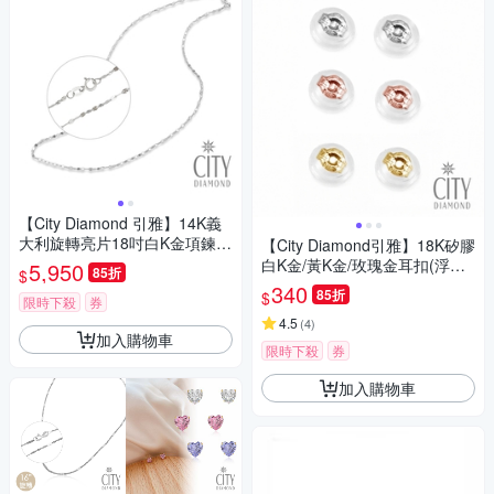
【City Diamond 引雅】14K義
大利旋轉亮片18吋白K金項鍊
【City Diamond引雅】18K矽膠
(浮光流影系列)
白K金/黃K金/玫瑰金耳扣(浮光
5,950
85折
$
流影系列)
340
85折
$
限時下殺
券
4.5
(
4
)
加入購物車
限時下殺
券
加入購物車