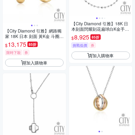
【City Diamond 引雅】18K 日
本刻面閃耀刻花扁球白K金手鍊
【City Diamond 引雅】網路獨
(東京Yuki表參道系列)
8,925
家 18K 日本 刻面 黃K金 斗圈
85折
$
寬版 耳環 (東京Yuki系列)
13,175
85折
$
挑戰低價
券
限時下殺
券
加入購物車
加入購物車