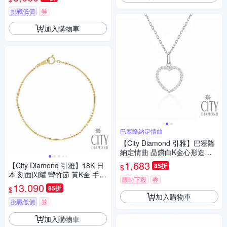
挑戰低價
券
加入購物車
巴塞隆納定情曲
【City Diamond 引雅】巴塞隆
納定情曲 晶鑽白K金心形造型
項墜(浮光流影系列)
1,683
【City Diamond 引雅】18K 日
85折
$
本 刻面閃耀 彎竹節 黃K金 手鍊
限時下殺
券
(東京Yuki表參道系列)
13,090
85折
$
加入購物車
挑戰低價
券
加入購物車