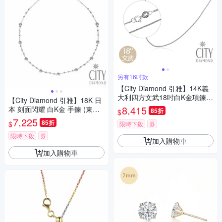
另有16吋款
【City Diamond 引雅】14K義
大利四方文武18吋白K金項鍊
【City Diamond 引雅】18K 日
(浮光流影系列)
8,415
本 刻面閃耀 白K金 手鍊 (東京Y
85折
$
uki表參道系列)
7,225
85折
$
限時下殺
券
限時下殺
券
加入購物車
加入購物車