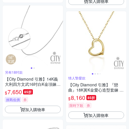
加入購物車
另有18吋款
情人摯愛款
【City Diamond 引雅】14K義
大利四方文武16吋白K金項鍊
【City Diamond 引雅】『戀
(浮光流影系列)
曲』18K黃K金愛心造型套鍊 項
7,650
85折
$
鍊(東京Yuki系列)
8,160
85折
$
挑戰低價
券
限時下殺
券
加入購物車
加入購物車