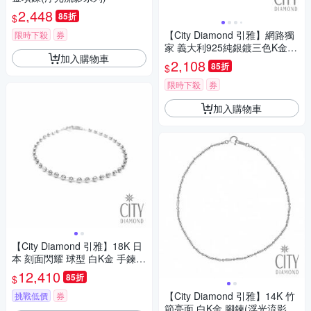
2,448
85折
$
【City Diamond 引雅】網路獨
限時下殺
券
家 義大利925純銀鍍三色K金手
加入購物車
鍊 (浮光流影系列)
2,108
85折
$
限時下殺
券
加入購物車
【City Diamond 引雅】18K 日
本 刻面閃耀 球型 白K金 手鍊
(東京Yuki表參道系列)
12,410
85折
$
【City Diamond 引雅】14K 竹
挑戰低價
券
節亮面 白K金 腳鍊(浮光流影系