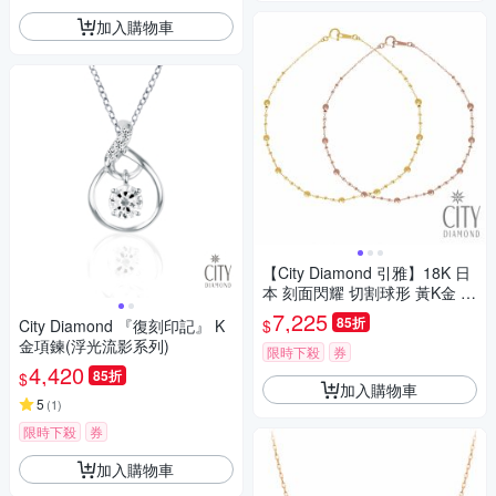
加入購物車
【City Diamond 引雅】18K 日
本 刻面閃耀 切割球形 黃K金 玫
瑰金 手鍊-兩色任選(東京Yuki表
7,225
85折
$
City Diamond 『復刻印記』 K
參道系列)
金項鍊(浮光流影系列)
限時下殺
券
4,420
85折
$
加入購物車
5
(
1
)
限時下殺
券
加入購物車