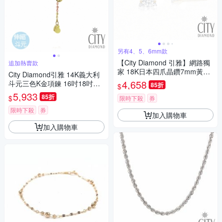
另有4、5、6mm款
【City Diamond 引雅】網路獨
追加熱賣款
家 18K日本四爪晶鑽7mm黃K
City Diamond引雅 14K義大利
金耳環(東京Yuki系列)
4,658
斗元三色K金項鍊 16吋18吋可
85折
$
自由伸縮長短(浮光流影系列)
5,933
85折
$
限時下殺
券
限時下殺
券
加入購物車
加入購物車