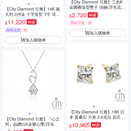
【City Diamond 引雅】三色K
金圓圈造型墜子 項鍊(浮光流影
【City Diamond 引雅】14K 義
系列)
2,720
大利 白K金 十字造型 Y字 項鍊
85折
$
(浮光流影系列)
11,220
85折
$
限時下殺
券
挑戰低價
券
加入購物車
加入購物車
【City Diamond 引雅】18K 日
本 莫桑石 方形 2.6克拉 四爪 耳
【City Diamond 引雅】『心之
環(東京Yuki系列)
10,965
羽』晶鑽白K金愛心墜(浮光流
85折
$
影系列)