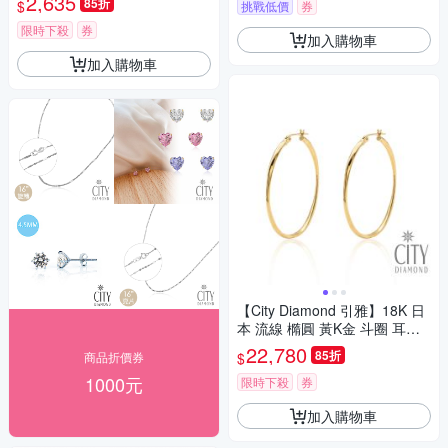
2,635
85折
$
挑戰低價
券
限時下殺
券
加入購物車
加入購物車
【City Diamond 引雅】18K 日
本 流線 橢圓 黃K金 斗圈 耳環
(東京Yuki系列)
22,780
85折
$
商品折價券
1000元
限時下殺
券
加入購物車