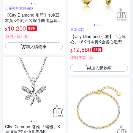
日系輕珠寶熱銷款
【City Diamond 引雅】18K日
本黃K金刻面閃耀斗圈造型耳環
(東京Yuki系列)
10,200
85折
$
日本進口
【City Diamond 引雅】『心連
限時下殺
券
心』18K日本黃K金愛心造型針
加入購物車
式耳環-附日本證書(東京Yuki系
12,580
85折
$
列)
限時下殺
券
加入購物車
City Diamond 引雅 『蜻蜓』K
金項鍊(浮光流影系列)