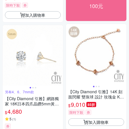
100元
限時下殺
券
加入購物車
【City Diamond 引雅】14K 刻
另有4、6、7mm款
面閃耀 雙珠球 設計 玫瑰金 K金
【City Diamond 引雅】網路獨
腳鍊(浮光流影系列)
9,010
家 18K日本四爪晶鑽5mm黃K
85折
$
金耳環(東京Yuki系列)
4,680
$
限時下殺
券
5
(
1
)
加入購物車
券