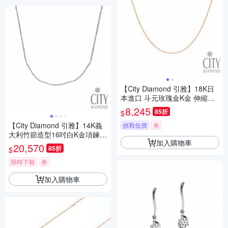
【City Diamond 引雅】18K日
本進口 斗元玫瑰金K金 伸縮項
鍊 16吋18吋可自由伸縮長短
8,245
85折
$
(東京Yuki表參道系列)
【City Diamond 引雅】14K義
挑戰低價
券
大利竹節造型16吋白K金項鍊
加入購物車
(浮光流影系列)
20,570
85折
$
限時下殺
券
加入購物車