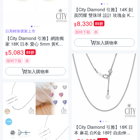
【City Diamond 引雅】14K 刻
面閃耀 雙珠球 設計 玫瑰金 K金
手鍊(浮光流影系列)
8,330
85折
$
日系輕珠寶新上市
限時下殺
券
【City Diamond 引雅】網路獨
加入購物車
家 18K 日本 愛心 5mm 黃K金
造型耳環 (東京Yuki系列)
5,083
85折
$
限時下殺
券
加入購物車
【City Diamond 引雅】18K 日
本 麻花 白K金 18吋 自由伸縮
項鍊(東京Yuki表參道系列)