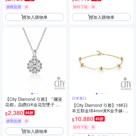
挑戰低價
券
限時下殺
券
加入購物車
加入購物車
日本進口
【City Diamond 引雅】『爛漫
花都』晶鑽白K金花型墜子 項
【City Diamond 引雅】18K日
鍊(浮光流影系列)
本五顆金球4mm黃K金手鍊-附
2,380
85折
$
日本證書(東京Yuki系列)
10,880
85折
$
挑戰低價
券
限時下殺
券
加入購物車