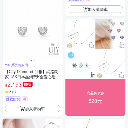
加入購物車
Yuki系列輕珠寶
【City Diamond 引雅】網路獨
家 18K日本晶鑽黃K金愛心造型
耳環(東京Yuki系列)
2,193
85折
$
5
(
1
)
商品折價券
挑戰低價
券
520元
加入購物車