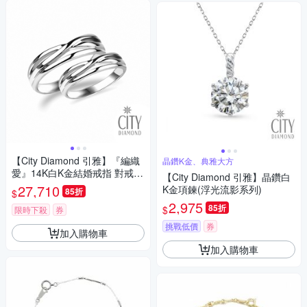
【City Diamond 引雅】『編織
晶鑽K金、典雅大方
愛』14K白K金結婚戒指 對戒
【City Diamond 引雅】晶鑽白
(璀璨流光系列)
27,710
K金項鍊(浮光流影系列)
85折
$
2,975
85折
$
限時下殺
券
挑戰低價
券
加入購物車
加入購物車