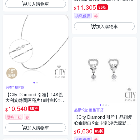
加入購物車
列)
11,305
85折
$
挑戰低價
券
加入購物車
另有16吋款
【City Diamond 引雅】14K義
大利旋轉間隔亮片18吋白K金項
鍊(浮光流影系列)
10,540
85折
$
晶鑽K金 優雅百搭
【City Diamond 引雅】晶鑽愛
限時下殺
券
心垂掛白K金耳環(浮光流影系
加入購物車
列)
6,630
85折
$
挑戰低價
券