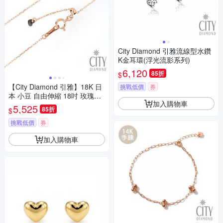
City Diamond 引雅流線型水鑽
K金耳環(浮光流影系列)
6,120
85折
$
【City Diamond 引雅】18K 日
挑戰低價
券
本 小豆 自由伸縮 18吋 玫瑰金
加入購物車
項鍊 (東京Yuki表參道系列)
5,525
85折
$
挑戰低價
券
加入購物車