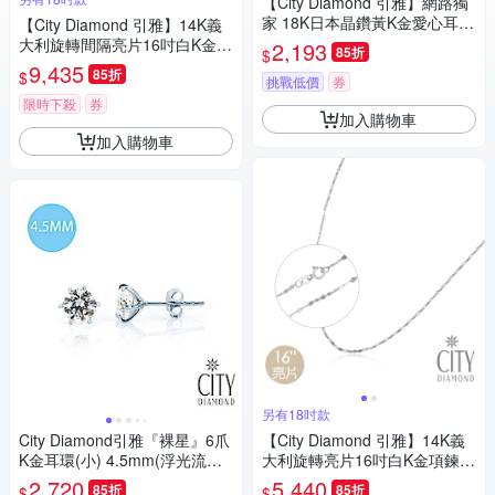
【City Diamond 引雅】網路獨
家 18K日本晶鑽黃K金愛心耳
【City Diamond 引雅】14K義
環-三色任選(東京Yuki系列)
大利旋轉間隔亮片16吋白K金項
2,193
85折
$
鍊(浮光流影系列)
9,435
85折
$
挑戰低價
券
限時下殺
券
加入購物車
加入購物車
另有18吋款
City Diamond引雅『裸星』6爪
【City Diamond 引雅】14K義
K金耳環(小) 4.5mm(浮光流影
大利旋轉亮片16吋白K金項鍊
系列)
(浮光流影系列)
2,720
5,440
85折
85折
$
$