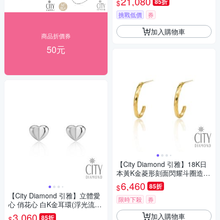
21,080
85折
$
挑戰低價
券
加入購物車
商品折價券
50元
【City Diamond 引雅】18K日
本黃K金菱形刻面閃耀斗圈造型
耳環(東京Yuki系列)
6,460
85折
$
【City Diamond 引雅】立體愛
限時下殺
券
心 俏花心 白K金耳環(浮光流影
系列)
3,060
加入購物車
85折
$