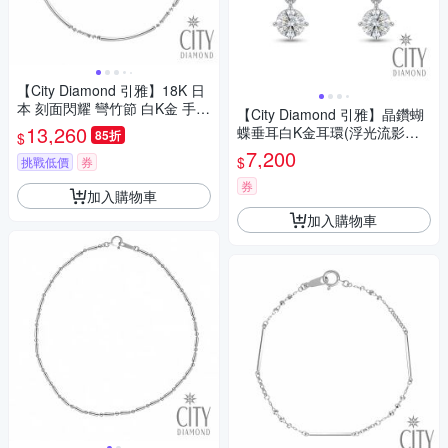
【City Diamond 引雅】18K 日
本 刻面閃耀 彎竹節 白K金 手鍊
【City Diamond 引雅】晶鑽蝴
(東京Yuki表參道系列)
13,260
蝶垂耳白K金耳環(浮光流影系
85折
$
列)
7,200
$
挑戰低價
券
券
加入購物車
加入購物車