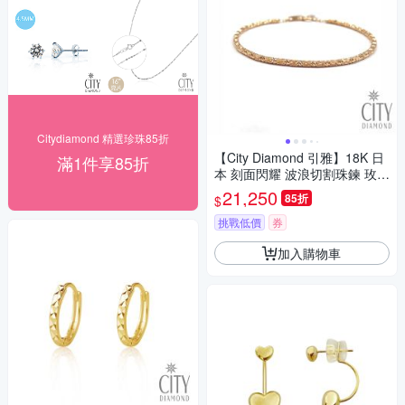
Citydiamond 精選珍珠85折
【City Diamond 引雅】18K 日
滿1件享85折
本 刻面閃耀 波浪切割珠鍊 玫瑰
金 手鍊 (東京Yuki表參道系列)
21,250
85折
$
挑戰低價
券
加入購物車