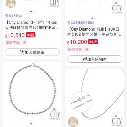
另有16吋款
【City Diamond 引雅】14K義
日系輕珠寶熱銷款
大利旋轉間隔亮片18吋白K金項
【City Diamond 引雅】18K日
鍊(浮光流影系列)
10,540
本黃K金刻面閃耀斗圈造型耳環
85折
$
(東京Yuki系列)
10,200
85折
$
限時下殺
券
限時下殺
券
加入購物車
加入購物車