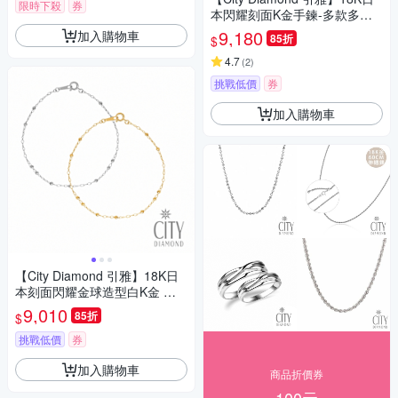
限時下殺
券
本閃耀刻面K金手鍊-多款多色
任選(東京Yuki表參道系列)
9,180
加入購物車
85折
$
4.7
(
2
)
挑戰低價
券
加入購物車
【City Diamond 引雅】18K日
本刻面閃耀金球造型白K金 黃K
金 手鍊-雙色任選(東京Yuki表參
9,010
85折
$
道系列)
挑戰低價
券
加入購物車
商品折價券