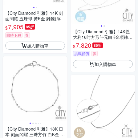
【City Diamond 引雅】14K 刻
面閃耀 五珠球 黃K金 腳鍊(浮光
流影系列)
7,905
85折
$
【City Diamond 引雅】14K義
限時下殺
券
大利16吋方形斗元白K金項鍊
(浮光流影系列)
7,820
加入購物車
85折
$
挑戰低價
券
加入購物車
【City Diamond 引雅】18K 日
本 刻面閃耀 三珠方竹 白K金 手