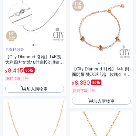
另有16吋款
【City Diamond 引雅】14K義
大利四方文武18吋白K金項鍊
(浮光流影系列)
8,415
【City Diamond 引雅】14K 刻
85折
$
面閃耀 雙珠球 設計 玫瑰金 K金
限時下殺
券
手鍊(浮光流影系列)
8,330
85折
$
加入購物車
限時下殺
券
加入購物車