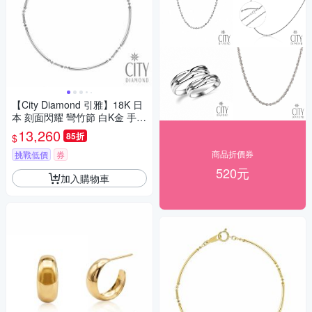
【City Diamond 引雅】18K 日
本 刻面閃耀 彎竹節 白K金 手鍊
(東京Yuki表參道系列)
13,260
85折
$
商品折價券
挑戰低價
券
520元
加入購物車