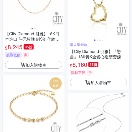
【City Diamond 引雅】18K日
本進口 斗元玫瑰金K金 伸縮項
鍊 16吋18吋可自由伸縮長短
情人摯愛款
8,245
85折
$
(東京Yuki表參道系列)
【City Diamond 引雅】『戀
挑戰低價
券
曲』18K黃K金愛心造型套鍊 項
鍊(東京Yuki系列)
8,160
加入購物車
85折
$
限時下殺
券
加入購物車