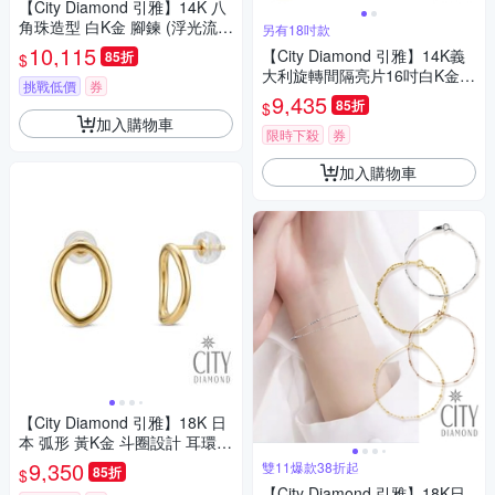
【City Diamond 引雅】14K 八
角珠造型 白K金 腳鍊 (浮光流影
另有18吋款
系列)
10,115
【City Diamond 引雅】14K義
85折
$
大利旋轉間隔亮片16吋白K金項
挑戰低價
券
鍊(浮光流影系列)
9,435
85折
$
加入購物車
限時下殺
券
加入購物車
【City Diamond 引雅】18K 日
本 弧形 黃K金 斗圈設計 耳環
(東京Yuki系列)
9,350
雙11爆款38折起
85折
$
【City Diamond 引雅】18K日