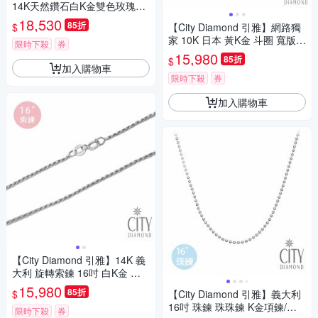
14K天然鑽石白K金雙色玫瑰金
戒指 鑽戒 婚戒 男戒 對戒(浮光
18,530
85折
$
【City Diamond 引雅】網路獨
流影系列)
家 10K 日本 黃K金 斗圈 寬版
限時下殺
券
圓弧 耳環 (東京Yuki系列)
15,980
85折
$
加入購物車
限時下殺
券
加入購物車
【City Diamond 引雅】14K 義
大利 旋轉索鍊 16吋 白K金 項
鍊 (浮光流影系列)
15,980
85折
$
【City Diamond 引雅】義大利
16吋 珠鍊 珠珠鍊 K金項鍊/項
限時下殺
券