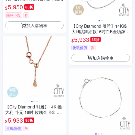
(浮光流影系列)
5,950
85折
$
限時下殺
券
加入購物車
【City Diamond 引雅】14K義
大利跳舞細款16吋白K金項鍊
(浮光流影系列)
5,933
85折
$
挑戰低價
券
加入購物車
【City Diamond 引雅】14K 義
大利 斗元 18吋 玫瑰金 K金 伸
縮 項鍊 (浮光流影系列)
5,933
85折
$
挑戰低價
券