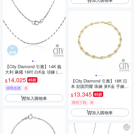
【City Diamond 引雅】14K 義
大利 麻繩 16吋 白K金 項鍊 (浮
光流影系列)
14,025
85折
$
【City Diamond 引雅】18K 日
本 刻面閃耀 珠鍊 黃K金 手鍊
挑戰低價
券
(東京Yuki表參道系列)
13,345
85折
$
加入購物車
限時下殺
券
加入購物車