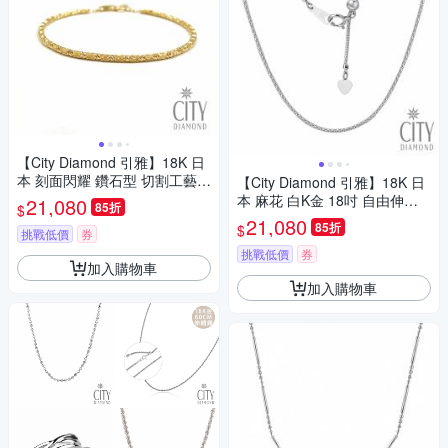
【City Diamond 引雅】18K 日
本 刻面閃耀 鑽石型 切割工藝
【City Diamond 引雅】18K 日
黃K金 手鍊(東京Yuki表參道系
本 麻花 白K金 18吋 自由伸縮
21,080
85折
$
列)
項鍊(東京Yuki表參道系列)
21,080
85折
$
挑戰低價
券
挑戰低價
券
加入購物車
加入購物車