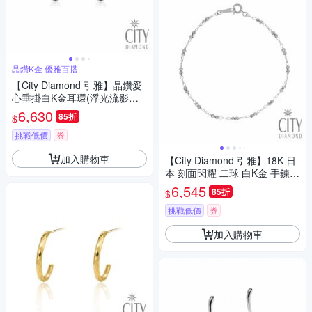
晶鑽K金 優雅百搭
【City Diamond 引雅】晶鑽愛
心垂掛白K金耳環(浮光流影系
列)
6,630
85折
$
挑戰低價
券
加入購物車
【City Diamond 引雅】18K 日
本 刻面閃耀 二球 白K金 手鍊
(東京Yuki表參道系列)
6,545
85折
$
挑戰低價
券
加入購物車