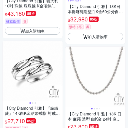
【City Diamond 引雅】義大利
16吋 珠鍊 珠珠鍊 K金項鍊/項
【City Diamond 引雅】18K日
鏈(浮光流影系列)
本捲麻繩造型白K金60公分自由
43,180
85折
$
伸縮項鍊(東京Yuki系列)
32,980
85折
$
挑戰低價
券
限時下殺
券
加入購物車
加入購物車
【City Diamond 引雅】『編織
愛』14K白K金結婚戒指 對戒
【City Diamond 引雅】18K 日
(璀璨流光系列)
本 麻繩 造型 白K金 24吋 麻花
27,710
85折
$
鍊(東京Yuki表參道系列)
23,800
85折
$