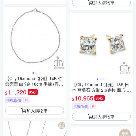
加入購物車
【City Diamond 引雅】14K 竹
節亮面 白K金 18cm 手鍊 (浮光
【City Diamond 引雅】18K 日
流影系列)
本 莫桑石 方形 2.6克拉 四爪 耳
11,220
85折
$
環(東京Yuki系列)
10,965
85折
$
挑戰低價
券
挑戰低價
券
加入購物車
加入購物車