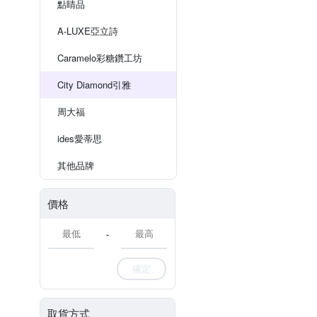
點睛品
A-LUXE亞立詩
Caramelo彩糖鑽工坊
City Diamond引雅
周大福
ides愛蒂思
其他品牌
價格
-
確定
取貨方式