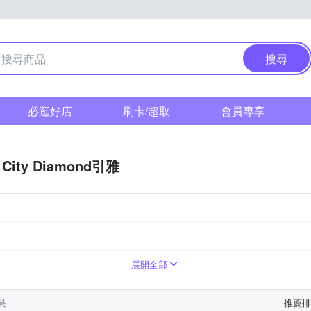
搜尋
必逛好店
刷卡/超取
會員專享
City Diamond引雅
展開全部
果
推薦排