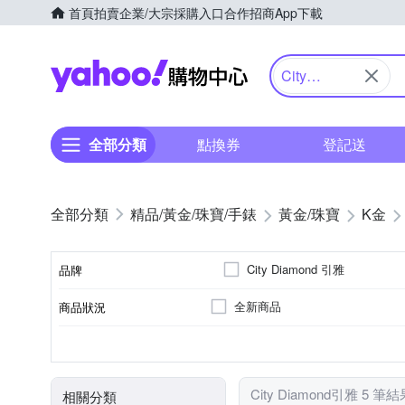
首頁
拍賣
企業/大宗採購入口
合作招商
App下載
Yahoo購物中心
City
Diamond引
雅
全部分類
點換券
登記送
精品/黃金/珠寶/手錶
黃金/珠寶
K金
City Diamond 引雅
品牌
全新商品
商品狀況
品牌名稱
K金
耳環
手鍊/手環
項鍊
材質
種類
City Diamond引雅 5 筆結
相關分類