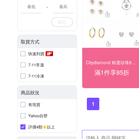
-
確定
取貨方式
快速到貨
Citydiamond 精選珍珠85折
7-11常溫
滿1件享85折
7-11冷凍
商品狀況
1
有現貨
Yahoo自營
評價4顆
以上