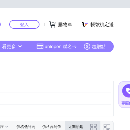
購物車
帳號綁定送
登入
看更多
uniopen 聯名卡
超贈點
序
價格低到高
價格高到低
近期熱銷