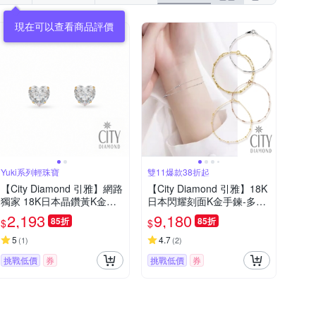
現在可以查看商品評價
Yuki系列輕珠寶
雙11爆款38折起
【City Diamond 引雅】網路
【City Diamond 引雅】18K
獨家 18K日本晶鑽黃K金愛
日本閃耀刻面K金手鍊-多款
心造型耳環(東京Yuki系列)
多色任選(東京Yuki表參道系
2,193
9,180
85折
85折
$
$
列)
5
4.7
(
1
)
(
2
)
挑戰低價
券
挑戰低價
券