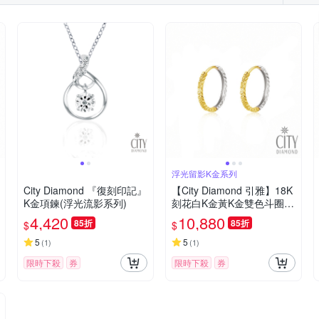
浮光留影K金系列
City Diamond 『復刻印記』
【City Diamond 引雅】18K
K金項鍊(浮光流影系列)
刻花白K金黃K金雙色斗圈耳
環 (浮光流影系列)
4,420
10,880
85折
85折
$
$
5
5
(
1
)
(
1
)
限時下殺
券
限時下殺
券