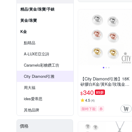
精品/黃金/珠寶/手錶
黃金/珠寶
K金
點睛品
A-LUXE亞立詩
Caramelo彩糖鑽工坊
City Diamond引雅
【City Diamond引雅】18K
矽膠白K金/黃K金/玫瑰金耳
周大福
扣(浮光流影系列)
340
85折
$
ides愛蒂思
4.5
(
4
)
限時下殺
券
其他品牌
價格