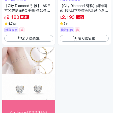
【City Diamond 引雅】18K日
【City Diamond 引雅】網路獨
本閃耀刻面K金手鍊-多款多色
家 18K日本晶鑽黃K金愛心造型
任選(東京Yuki表參道系列)
耳環(東京Yuki系列)
9,180
2,193
85折
85折
$
$
4.7
5
(
2
)
(
1
)
挑戰低價
券
挑戰低價
券
加入購物車
加入購物車
Citydiamond 精選珍珠85折