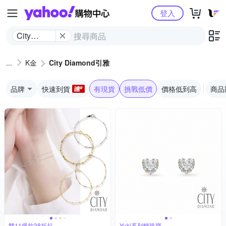
Yahoo購物中心
登入
City
Diamond
引雅
K金
City Diamond引雅
品牌
快速到貨
有現貨
挑戰低價
價格低到高
商品
雙11爆款38折起
Yuki系列輕珠寶