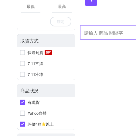
-
確定
取貨方式
快速到貨
7-11常溫
7-11冷凍
商品狀況
有現貨
Yahoo自營
評價4顆
以上