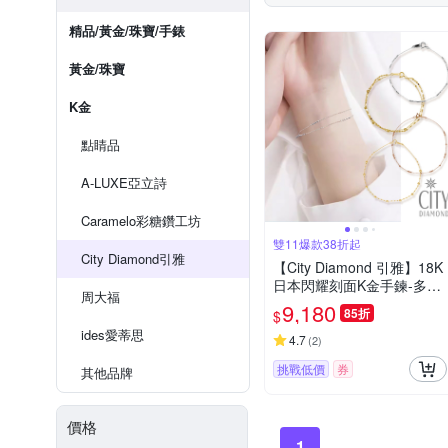
精品/黃金/珠寶/手錶
黃金/珠寶
K金
點睛品
A-LUXE亞立詩
Caramelo彩糖鑽工坊
雙11爆款38折起
City Diamond引雅
【City Diamond 引雅】18K
日本閃耀刻面K金手鍊-多款
周大福
多色任選(東京Yuki表參道系
9,180
85折
$
列)
ides愛蒂思
4.7
(
2
)
挑戰低價
券
其他品牌
價格
1