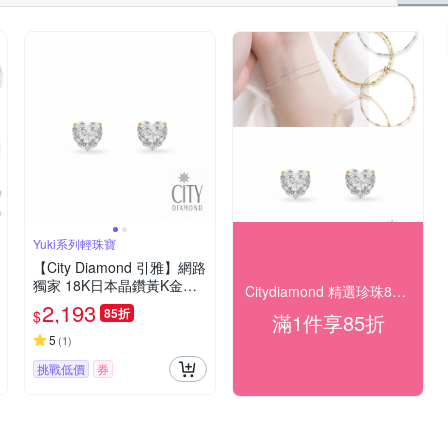
Yuki系列輕珠寶
【City Diamond 引雅】網路
獨家 18K日本晶鑽黃K金愛
Citydiamond 精選珍珠85折
心造型耳環(東京Yuki系列)
2,193
85折
$
滿1件享85折
5
(
1
)
挑戰低價
券