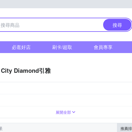
搜尋
必逛好店
刷卡/超取
會員專享
City Diamond引雅
展開全部
果
推薦排