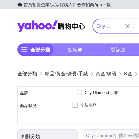
首頁
拍賣
企業/大宗採購入口
合作招商
App下載
Yahoo購物中心
City
Diamond引
雅
全部分類
點換券
登記送
精品/黃金/珠寶/手錶
黃金/珠寶
K金
City Diamond 引雅
品牌
全新商品
商品狀況
品牌名稱
K金
手鍊/手環
耳環
材質
種類
City Diamond引雅 2 筆結
相關分類