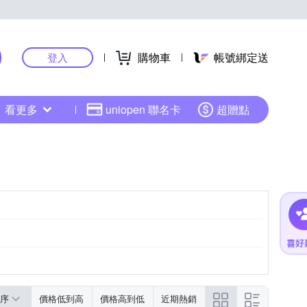
購物車
帳號綁定送
登入
看更多
uniopen 聯名卡
超贈點
序
價格低到高
價格高到低
近期熱銷