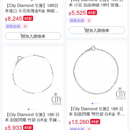
本 小豆 自由伸縮 18吋 玫瑰金
【City Diamond 引雅】18K日
項鍊 (東京Yuki表參道系列)
本進口 斗元玫瑰金K金 伸縮項
5,525
85折
$
鍊 16吋18吋可自由伸縮長短
8,245
85折
$
挑戰低價
券
(東京Yuki表參道系列)
挑戰低價
券
加入購物車
加入購物車
【City Diamond 引雅】18K 日
本 刻面閃耀 彎竹節 白K金 手鍊
【City Diamond 引雅】18K 日
(東京Yuki表參道系列)
本 刻面閃耀 竹節 白K金 手鍊
13,260
85折
$
(東京Yuki表參道系列)
5,933
85折
$
挑戰低價
券