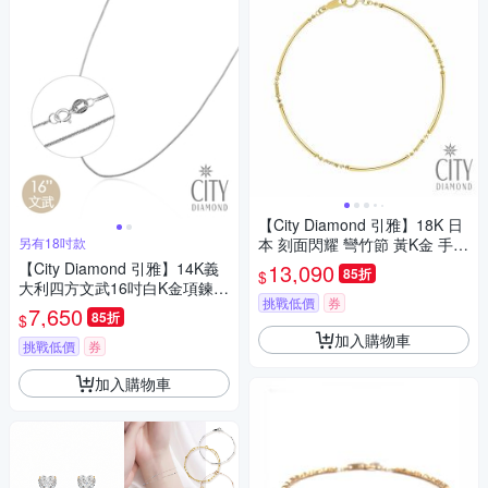
【City Diamond 引雅】18K 日
另有18吋款
本 刻面閃耀 彎竹節 黃K金 手鍊
(東京Yuki表參道系列)
【City Diamond 引雅】14K義
13,090
85折
$
大利四方文武16吋白K金項鍊
挑戰低價
券
(浮光流影系列)
7,650
85折
$
加入購物車
挑戰低價
券
加入購物車