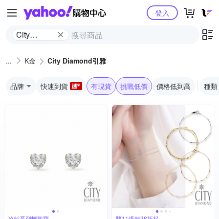
Yahoo購物中心
登入
City
Diamond
引雅
K金
City Diamond引雅
品牌
快速到貨
有現貨
挑戰低價
價格低到高
種類
Yuki系列輕珠寶
雙11爆款38折起