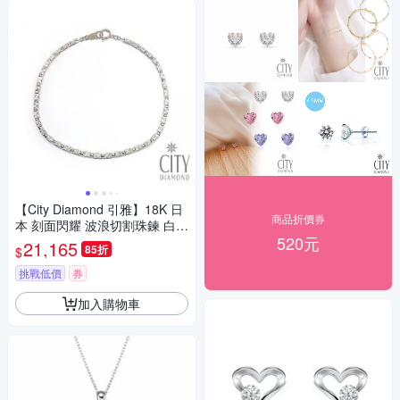
【City Diamond 引雅】18K 日
商品折價券
本 刻面閃耀 波浪切割珠鍊 白K
520元
金 手鍊 (東京Yuki表參道系列)
21,165
85折
$
挑戰低價
券
加入購物車