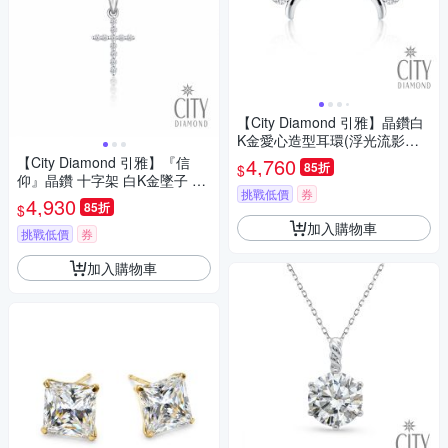
【City Diamond 引雅】晶鑽白
K金愛心造型耳環(浮光流影系
列)
【City Diamond 引雅】『信
4,760
85折
$
仰』晶鑽 十字架 白K金墜子 項
挑戰低價
券
鍊(浮光流影系列)
4,930
85折
$
加入購物車
挑戰低價
券
加入購物車