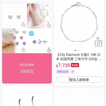
【City Diamond 引雅】18K 日
本 刻面閃耀 三珠方竹 白K金 手
鍊 (東京Yuki表參道系列)
7,735
商品折價券
85折
$
1000元
挑戰低價
券
加入購物車