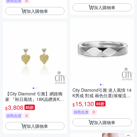
挑戰低價
券
加入購物車
加入購物車
City Diamond引雅 迷人風情 14
【City Diamond 引雅】網路獨
K男戒 對戒 兩色任選(璀璨流光
家 『秋日風情』18K晶鑽黃K金
系列)
15,130
85折
$
短掛耳環(東京Yuki系列)
3,808
85折
$
挑戰低價
券
挑戰低價
券
加入購物車
加入購物車