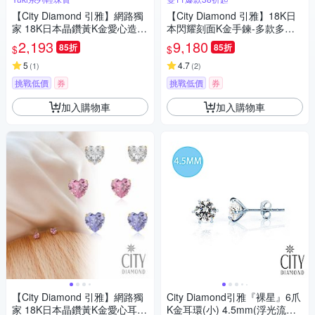
【City Diamond 引雅】網路獨
【City Diamond 引雅】18K日
家 18K日本晶鑽黃K金愛心造型
本閃耀刻面K金手鍊-多款多色
耳環(東京Yuki系列)
任選(東京Yuki表參道系列)
2,193
9,180
85折
85折
$
$
5
4.7
(
1
)
(
2
)
挑戰低價
券
挑戰低價
券
加入購物車
加入購物車
【City Diamond 引雅】網路獨
City Diamond引雅『裸星』6爪
家 18K日本晶鑽黃K金愛心耳
K金耳環(小) 4.5mm(浮光流影