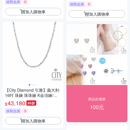
挑戰低價
券
挑戰低價
券
加入購物車
加入購物車
【City Diamond 引雅】義大利
16吋 珠鍊 珠珠鍊 K金項鍊/項
商品折價券
鏈(浮光流影系列)
43,180
85折
$
100元
挑戰低價
券
加入購物車