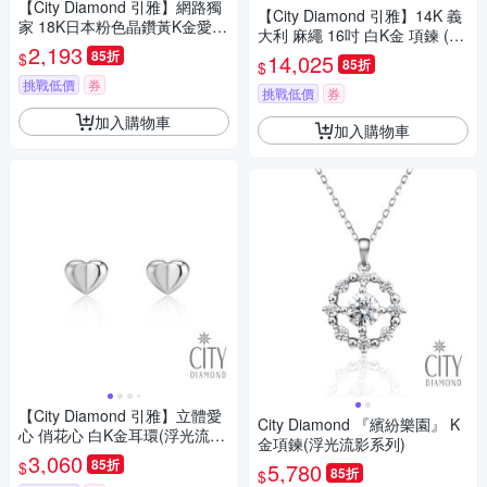
【City Diamond 引雅】網路獨
【City Diamond 引雅】14K 義
家 18K日本粉色晶鑽黃K金愛心
大利 麻繩 16吋 白K金 項鍊 (浮
造型耳環(東京Yuki系列)
2,193
光流影系列)
85折
$
14,025
85折
$
挑戰低價
券
挑戰低價
券
加入購物車
加入購物車
【City Diamond 引雅】立體愛
City Diamond 『繽紛樂園』 K
心 俏花心 白K金耳環(浮光流影
金項鍊(浮光流影系列)
系列)
3,060
85折
$
5,780
85折
$