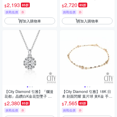
環-三色任選(東京Yuki系列)
系列)
2,193
2,720
85折
85折
$
$
挑戰低價
券
挑戰低價
券
加入購物車
加入購物車
【City Diamond 引雅】『爛漫
【City Diamond 引雅】18K 日
花都』晶鑽白K金花型墜子 項
本 刻面閃耀 葉片球 黃K金 手鍊
鍊(浮光流影系列)
(東京Yuki表參道系列)
2,380
7,565
85折
85折
$
$
挑戰低價
券
挑戰低價
券