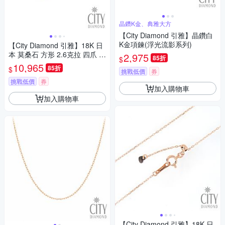
晶鑽K金、典雅大方
【City Diamond 引雅】晶鑽白
K金項鍊(浮光流影系列)
【City Diamond 引雅】18K 日
本 莫桑石 方形 2.6克拉 四爪 耳
2,975
85折
$
環(東京Yuki系列)
10,965
85折
$
挑戰低價
券
挑戰低價
券
加入購物車
加入購物車
【City Diamond 引雅】18K 日