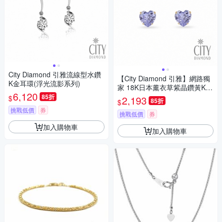
City Diamond 引雅流線型水鑽
【City Diamond 引雅】網路獨
K金耳環(浮光流影系列)
家 18K日本薰衣草紫晶鑽黃K金
6,120
愛心造型耳環(東京Yuki系列)
85折
$
2,193
85折
$
挑戰低價
券
挑戰低價
券
加入購物車
加入購物車