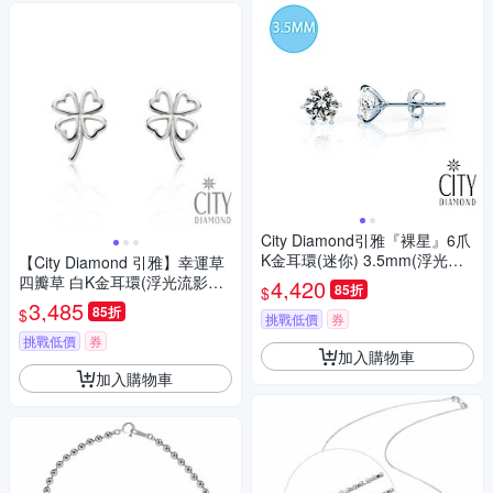
City Diamond引雅『裸星』6爪
K金耳環(迷你) 3.5mm(浮光流
【City Diamond 引雅】幸運草
影系列)
四瓣草 白K金耳環(浮光流影系
4,420
85折
$
列)
3,485
85折
$
挑戰低價
券
挑戰低價
券
加入購物車
加入購物車