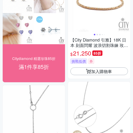
【City Diamond 引雅】18K 日
本 刻面閃耀 波浪切割珠鍊 玫瑰
金 手鍊 (東京Yuki表參道系列)
21,250
85折
$
Citydiamond 精選珍珠85折
挑戰低價
券
滿1件享85折
加入購物車