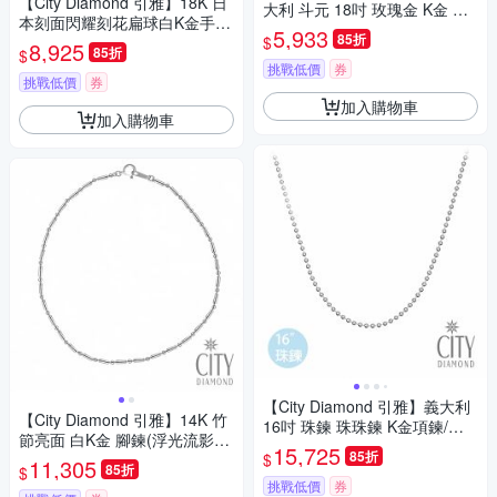
【City Diamond 引雅】18K 日
大利 斗元 18吋 玫瑰金 K金 伸
本刻面閃耀刻花扁球白K金手鍊
縮 項鍊 (浮光流影系列)
5,933
85折
$
(東京Yuki表參道系列)
8,925
85折
$
挑戰低價
券
挑戰低價
券
加入購物車
加入購物車
【City Diamond 引雅】義大利
【City Diamond 引雅】14K 竹
16吋 珠鍊 珠珠鍊 K金項鍊/項
節亮面 白K金 腳鍊(浮光流影系
鏈(浮光流影系列)
15,725
85折
$
列)
11,305
85折
$
挑戰低價
券