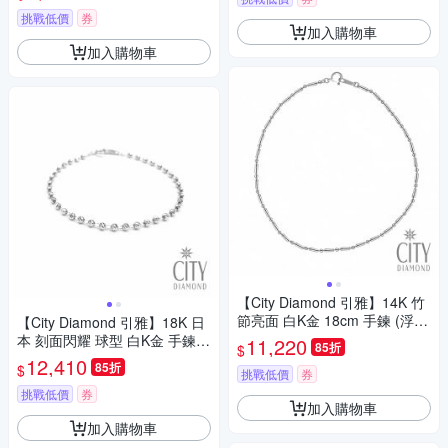
挑戰低價
券
加入購物車
加入購物車
【City Diamond 引雅】14K 竹
節亮面 白K金 18cm 手鍊 (浮光
【City Diamond 引雅】18K 日
流影系列)
本 刻面閃耀 球型 白K金 手鍊
11,220
85折
$
(東京Yuki表參道系列)
12,410
85折
$
挑戰低價
券
挑戰低價
券
加入購物車
加入購物車