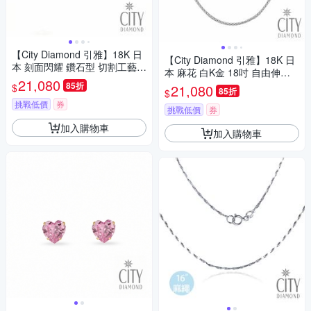
【City Diamond 引雅】18K 日
【City Diamond 引雅】18K 日
本 刻面閃耀 鑽石型 切割工藝
本 麻花 白K金 18吋 自由伸縮
黃K金 手鍊(東京Yuki表參道系
21,080
項鍊(東京Yuki表參道系列)
85折
$
21,080
列)
85折
$
挑戰低價
券
挑戰低價
券
加入購物車
加入購物車