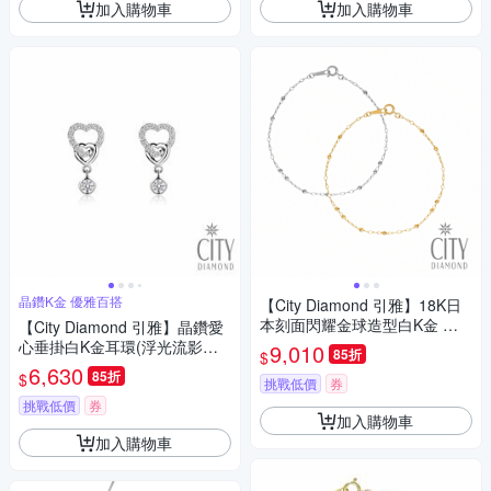
加入購物車
加入購物車
晶鑽K金 優雅百搭
【City Diamond 引雅】18K日
本刻面閃耀金球造型白K金 黃K
【City Diamond 引雅】晶鑽愛
金 手鍊-雙色任選(東京Yuki表參
心垂掛白K金耳環(浮光流影系
9,010
85折
$
道系列)
列)
6,630
85折
$
挑戰低價
券
挑戰低價
券
加入購物車
加入購物車