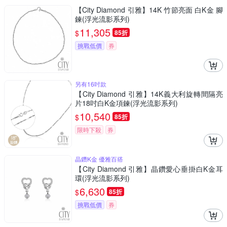
【City Diamond 引雅】14K 竹節亮面 白K金 腳
鍊(浮光流影系列)
11,305
$
85折
挑戰低價
券
另有16吋款
【City Diamond 引雅】14K義大利旋轉間隔亮
片18吋白K金項鍊(浮光流影系列)
10,540
$
85折
限時下殺
券
晶鑽K金 優雅百搭
【City Diamond 引雅】晶鑽愛心垂掛白K金耳
環(浮光流影系列)
6,630
$
85折
挑戰低價
券