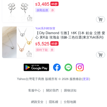
3,485
$
85折
挑戰低價
券
Yuki系列輕珠寶
【City Diamond 引雅】18K 日本 鉑金 立體 愛
心 黃K金 玫瑰金 項鍊-三色任選(東京Yuki系列)
5,525
$
85折
限時下殺
券
Yahoo台灣電子商務 版權所有 © 2026 服務條款(
更新
)
客服中心
|
關於我們
|
購物須知
網路安全
|
隱私權
|
分類地圖