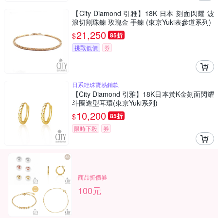
【City Diamond 引雅】18K 日本 刻面閃耀 波
浪切割珠鍊 玫瑰金 手鍊 (東京Yuki表參道系列)
21,250
$
85折
挑戰低價
券
日系輕珠寶熱銷款
【City Diamond 引雅】18K日本黃K金刻面閃耀
斗圈造型耳環(東京Yuki系列)
10,200
$
85折
限時下殺
券
商品折價券
100元