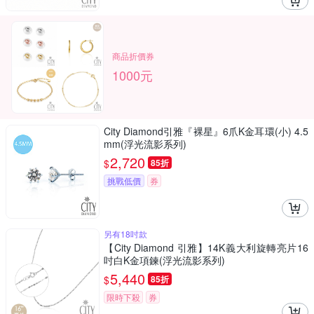
商品折價券
1000元
City Diamond引雅『裸星』6爪K金耳環(小) 4.5
mm(浮光流影系列)
2,720
$
85折
挑戰低價
券
另有18吋款
【City Diamond 引雅】14K義大利旋轉亮片16
吋白K金項鍊(浮光流影系列)
5,440
$
85折
限時下殺
券