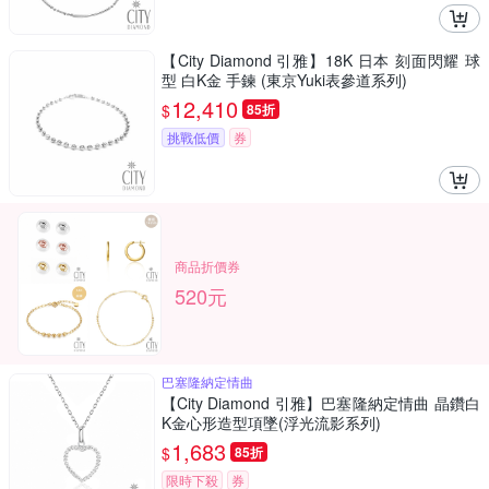
【City Diamond 引雅】18K 日本 刻面閃耀 球
型 白K金 手鍊 (東京Yuki表參道系列)
12,410
$
85折
挑戰低價
券
商品折價券
520元
巴塞隆納定情曲
【City Diamond 引雅】巴塞隆納定情曲 晶鑽白
K金心形造型項墜(浮光流影系列)
1,683
$
85折
限時下殺
券