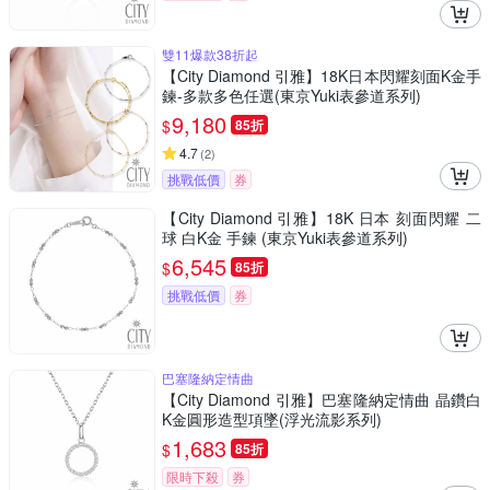
雙11爆款38折起
【City Diamond 引雅】18K日本閃耀刻面K金手
鍊-多款多色任選(東京Yuki表參道系列)
9,180
$
85折
4.7
(
2
)
挑戰低價
券
【City Diamond 引雅】18K 日本 刻面閃耀 二
球 白K金 手鍊 (東京Yuki表參道系列)
6,545
$
85折
挑戰低價
券
巴塞隆納定情曲
【City Diamond 引雅】巴塞隆納定情曲 晶鑽白
K金圓形造型項墜(浮光流影系列)
1,683
$
85折
限時下殺
券