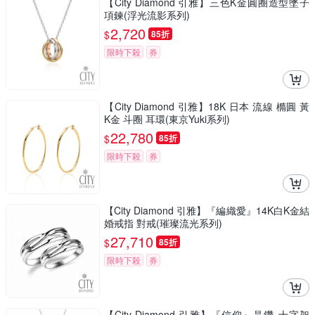
【City Diamond 引雅】三色K金圓圈造型墜子
項鍊(浮光流影系列)
2,720
$
85折
限時下殺
券
【City Diamond 引雅】18K 日本 流線 橢圓 黃
K金 斗圈 耳環(東京Yuki系列)
22,780
$
85折
限時下殺
券
【City Diamond 引雅】『編織愛』14K白K金結
婚戒指 對戒(璀璨流光系列)
27,710
$
85折
限時下殺
券
【City Diamond 引雅】『信仰』晶鑽 十字架