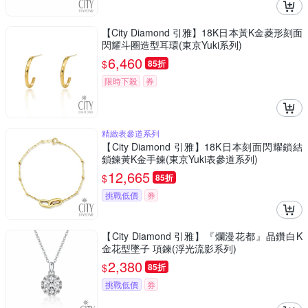
【City Diamond 引雅】18K日本黃K金菱形刻面
閃耀斗圈造型耳環(東京Yuki系列)
6,460
$
85折
限時下殺
券
精緻表參道系列
【City Diamond 引雅】18K日本刻面閃耀鎖結
鎖鍊黃K金手鍊(東京Yuki表參道系列)
12,665
$
85折
挑戰低價
券
【City Diamond 引雅】『爛漫花都』晶鑽白K
金花型墜子 項鍊(浮光流影系列)
2,380
$
85折
挑戰低價
券