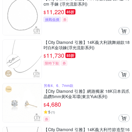
cm 手鍊 (浮光流影系列)
11,220
$
85折
挑戰低價
券
【City Diamond 引雅】14K義大利跳舞細款18
吋白K金項鍊(浮光流影系列)
11,730
$
85折
限時下殺
券
另有4、6、7mm款
【City Diamond 引雅】網路獨家 18K日本四爪
晶鑽5mm黃K金耳環(東京Yuki系列)
4,680
$
5
(
1
)
券
【City Diamond 引雅】14K義大利竹節造型16