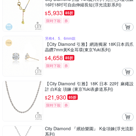
16吋18吋可自由伸縮長短(浮光流影系列)
5,933
$
85折
限時下殺
券
另有4、5、6mm款
【City Diamond 引雅】網路獨家 18K日本四爪
晶鑽7mm黃K金耳環(東京Yuki系列)
4,658
$
85折
限時下殺
券
【City Diamond 引雅】18K 日本 22吋 麻繩設
計 白K金 項鍊 (東京Yuki表參道系列)
21,930
$
85折
限時下殺
券
City Diamond 『繽紛樂園』 K金項鍊(浮光流影
系列)