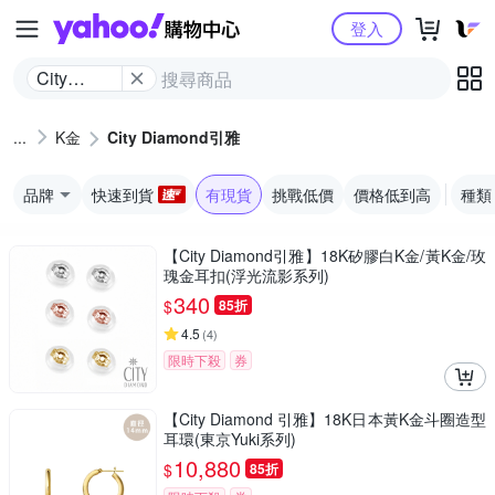
Yahoo購物中心
登入
City
Diamond
引雅
K金
City Diamond引雅
品牌
快速到貨
有現貨
挑戰低價
價格低到高
種類
【City Diamond引雅】18K矽膠白K金/黃K金/玫
瑰金耳扣(浮光流影系列)
340
$
85折
4.5
(
4
)
限時下殺
券
【City Diamond 引雅】18K日本黃K金斗圈造型
耳環(東京Yuki系列)
10,880
$
85折