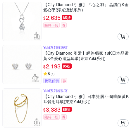
【City Diamond 引雅】『心之羽』晶鑽白K金
愛心墜(浮光流影系列)
2,635
$
85折
限時下殺
券
Yuki系列輕珠寶
【City Diamond 引雅】網路獨家 18K日本晶鑽
黃K金愛心造型耳環(東京Yuki系列)
2,193
$
85折
5
(
1
)
挑戰低價
券
Yuki系列輕珠寶
【City Diamond 引雅】日本雙層斗圈垂鍊黃K
耳骨用耳環(東京Yuki系列)
3,383
$
85折
限時下殺
券