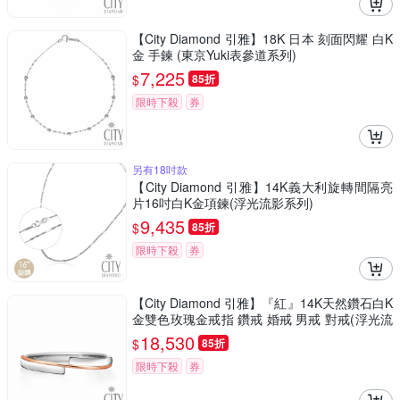
【City Diamond 引雅】18K 日本 刻面閃耀 白K
金 手鍊 (東京Yuki表參道系列)
7,225
$
85折
限時下殺
券
另有18吋款
【City Diamond 引雅】14K義大利旋轉間隔亮
片16吋白K金項鍊(浮光流影系列)
9,435
$
85折
限時下殺
券
【City Diamond 引雅】『紅』14K天然鑽石白K
金雙色玫瑰金戒指 鑽戒 婚戒 男戒 對戒(浮光流
影系列)
18,530
$
85折
限時下殺
券