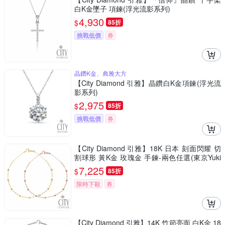
白K金墜子 項鍊(浮光流影系列)
4,930
$
85折
挑戰低價
券
晶鑽K金、典雅大方
【City Diamond 引雅】晶鑽白K金項鍊(浮光流
影系列)
2,975
$
85折
挑戰低價
券
【City Diamond 引雅】18K 日本 刻面閃耀 切
割球形 黃K金 玫瑰金 手鍊-兩色任選(東京Yuki
表參道系列)
7,225
$
85折
限時下殺
券
【City Diamond 引雅】14K 竹節亮面 白K金 18