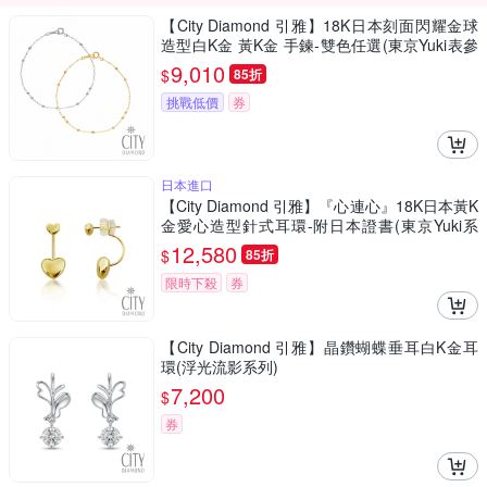
【City Diamond 引雅】18K日本刻面閃耀金球
造型白K金 黃K金 手鍊-雙色任選(東京Yuki表參
道系列)
9,010
$
85折
挑戰低價
券
日本進口
【City Diamond 引雅】『心連心』18K日本黃K
金愛心造型針式耳環-附日本證書(東京Yuki系
列)
12,580
$
85折
限時下殺
券
【City Diamond 引雅】晶鑽蝴蝶垂耳白K金耳
環(浮光流影系列)
7,200
$
券