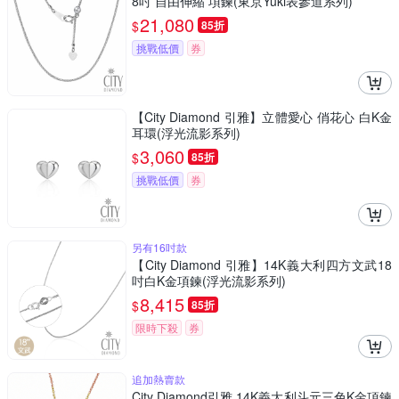
8吋 自由伸縮 項鍊(東京Yuki表參道系列)
21,080
$
85折
挑戰低價
券
【City Diamond 引雅】立體愛心 俏花心 白K金
耳環(浮光流影系列)
3,060
$
85折
挑戰低價
券
另有16吋款
【City Diamond 引雅】14K義大利四方文武18
吋白K金項鍊(浮光流影系列)
8,415
$
85折
限時下殺
券
追加熱賣款
City Diamond引雅 14K義大利斗元三色K金項鍊