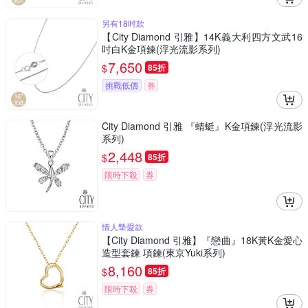
另有18吋款
【City Diamond 引雅】14K義大利四方文武16
吋白K金項鍊(浮光流影系列)
7,650
$
85折
挑戰低價
券
City Diamond 引雅 『蜻蜓』K金項鍊(浮光流影
系列)
2,448
$
85折
限時下殺
券
情人摯愛款
【City Diamond 引雅】『戀曲』18K黃K金愛心
造型套鍊 項鍊(東京Yuki系列)
8,160
$
85折
限時下殺
券