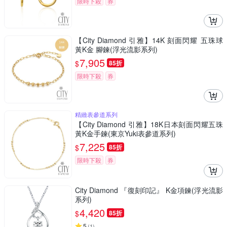
限時下殺
券
【City Diamond 引雅】14K 刻面閃耀 五珠球
黃K金 腳鍊(浮光流影系列)
7,905
$
85折
限時下殺
券
精緻表參道系列
【City Diamond 引雅】18K日本刻面閃耀五珠
黃K金手鍊(東京Yuki表參道系列)
7,225
$
85折
限時下殺
券
City Diamond 『復刻印記』 K金項鍊(浮光流影
系列)
4,420
$
85折
5
(
1
)