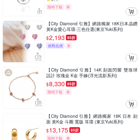
限時下殺
券
【City Diamond 引雅】網路獨家 18K日本晶鑽
黃K金愛心耳環-三色任選(東京Yuki系列)
2,193
$
85折
挑戰低價
券
【City Diamond 引雅】14K 刻面閃耀 雙珠球
設計 玫瑰金 K金 手鍊(浮光流影系列)
8,330
$
85折
限時下殺
券
【City Diamond 引雅】網路獨家 18K 日本 刻
面 黃K金 斗圈 寬版 耳環 (東京Yuki系列)
13,175
$
85折
限時下殺
券