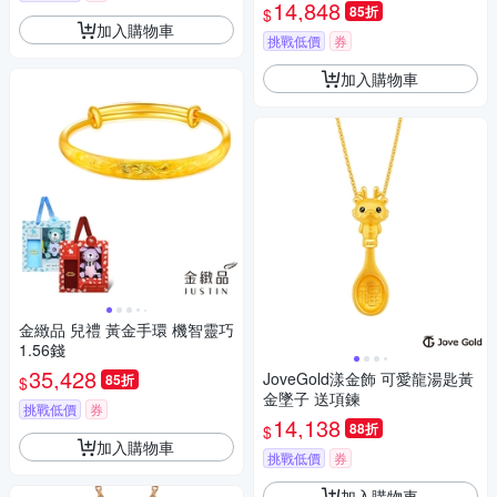
14,848
85折
$
加入購物車
挑戰低價
券
加入購物車
金緻品 兒禮 黃金手環 機智靈巧
1.56錢
35,428
JoveGold漾金飾 可愛龍湯匙黃
85折
$
金墜子 送項鍊
挑戰低價
券
14,138
88折
$
加入購物車
挑戰低價
券
加入購物車