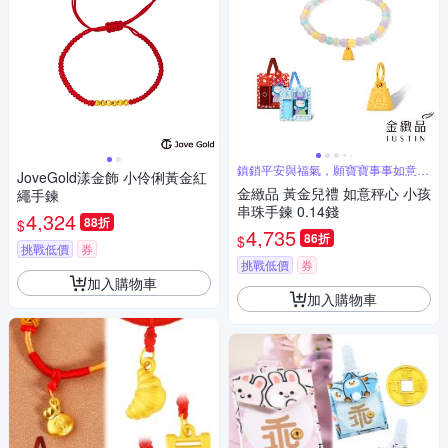
鎮鎖平安與福氣，願寶寶事事如意順
JoveGold漾金飾 小伶俐黃金紅
心
金緻品 黃金兒禮 如意秤心 小孩
繩手鍊
串珠手鍊 0.14錢
4,324
88折
$
4,735
86折
$
挑戰低價
券
挑戰低價
券
加入購物車
加入購物車