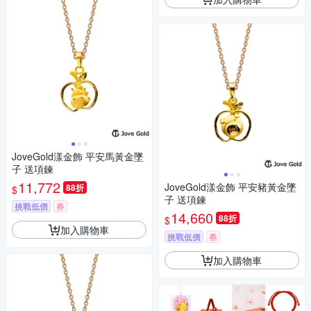
JoveGold漾金飾 平安馬黃金墜
子 送項鍊
11,772
JoveGold漾金飾 平安豬黃金墜
88折
$
子 送項鍊
挑戰低價
券
14,660
88折
$
加入購物車
挑戰低價
券
加入購物車