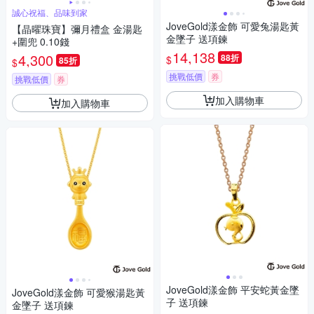
誠心祝福、品味到家
JoveGold漾金飾 可愛兔湯匙黃
【晶曜珠寶】彌月禮盒 金湯匙
金墜子 送項鍊
+圍兜 0.10錢
14,138
4,300
88折
$
85折
$
挑戰低價
券
挑戰低價
券
加入購物車
加入購物車
JoveGold漾金飾 平安蛇黃金墜
JoveGold漾金飾 可愛猴湯匙黃
子 送項鍊
金墜子 送項鍊