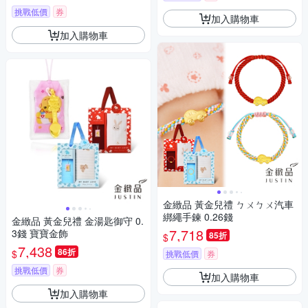
挑戰低價
券
加入購物車
加入購物車
金緻品 黃金兒禮 ㄅㄨㄅㄨ汽車
綁繩手鍊 0.26錢
金緻品 黃金兒禮 金湯匙御守 0.
7,718
3錢 寶寶金飾
85折
$
7,438
86折
$
挑戰低價
券
挑戰低價
券
加入購物車
加入購物車