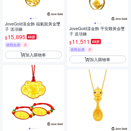
JoveGold漾金飾 福氣龍黃金墜
JoveGold漾金飾 平安雞黃金墜
子 送項鍊
子 送項鍊
15,895
88折
$
11,511
88折
$
挑戰低價
券
挑戰低價
券
加入購物車
加入購物車