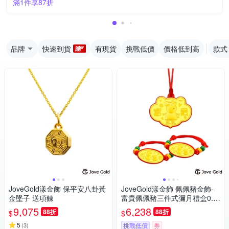
滿1件享87折
品牌
快速到貨
有現貨
挑戰低價
價格低到高
款式
JoveGold漾金飾 保平安八卦黃
JoveGold漾金飾 佩佩豬金飾-
金墜子 送項鍊
富貴佩佩豬三件式彌月禮盒0.2
錢
9,075
6,238
88折
88折
$
$
5
(
3
)
挑戰低價
券