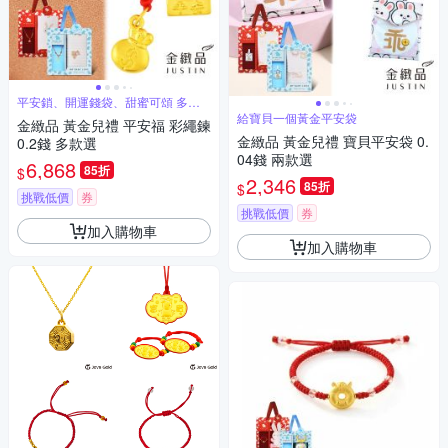
平安鎖、開運錢袋、甜蜜可頌 多款
選
給寶貝一個黃金平安袋
金緻品 黃金兒禮 平安福 彩繩鍊
金緻品 黃金兒禮 寶貝平安袋 0.
0.2錢 多款選
04錢 兩款選
6,868
85折
$
2,346
85折
$
挑戰低價
券
挑戰低價
券
加入購物車
加入購物車