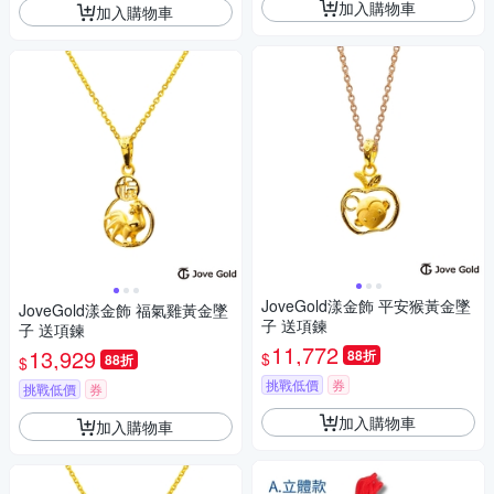
加入購物車
加入購物車
JoveGold漾金飾 平安猴黃金墜
JoveGold漾金飾 福氣雞黃金墜
子 送項鍊
子 送項鍊
11,772
13,929
88折
$
88折
$
挑戰低價
券
挑戰低價
券
加入購物車
加入購物車