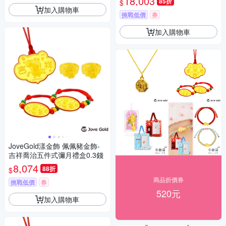
18,003
85折
$
加入購物車
挑戰低價
券
加入購物車
JoveGold漾金飾 佩佩豬金飾-
吉祥喬治五件式彌月禮盒0.3錢
8,074
88折
$
商品折價券
挑戰低價
券
520元
加入購物車