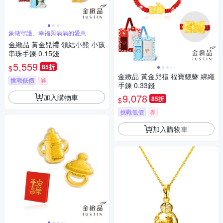
象徵守護、幸福與滿滿的愛意
金緻品 黃金兒禮 領結小熊 小孩
串珠手鍊 0.15錢
5,559
85折
$
金緻品 黃金兒禮 福寶貔貅 綁繩
挑戰低價
券
手鍊 0.33錢
9,078
加入購物車
85折
$
挑戰低價
券
加入購物車