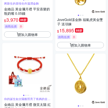
將新生的喜悅化作溫潤金飾
金緻品 黃金彌月禮 平安喜樂奶
瓶奶嘴 0.05錢
3,970
JoveGold漾金飾 福氣虎黃金墜
86折
$
子 送項鍊
挑戰低價
券
15,895
88折
$
加入購物車
挑戰低價
券
加入購物車
你的誕生如太陽般照亮了爸媽的全世
界
金緻品 黃金彌月禮 微笑太陽 紅