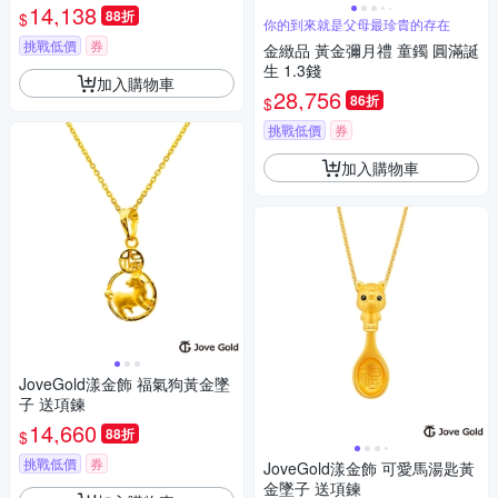
14,138
88折
$
你的到來就是父母最珍貴的存在
挑戰低價
券
金緻品 黃金彌月禮 童鐲 圓滿誕
生 1.3錢
加入購物車
28,756
86折
$
挑戰低價
券
加入購物車
JoveGold漾金飾 福氣狗黃金墜
子 送項鍊
14,660
88折
$
挑戰低價
券
JoveGold漾金飾 可愛馬湯匙黃
金墜子 送項鍊