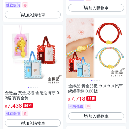
挑戰低價
券
加入購物車
加入購物車
金緻品 黃金兒禮 ㄅㄨㄅㄨ汽車
綁繩手鍊 0.26錢
金緻品 黃金兒禮 金湯匙御守 0.
7,718
3錢 寶寶金飾
85折
$
7,438
86折
$
挑戰低價
券
挑戰低價
券
加入購物車
加入購物車