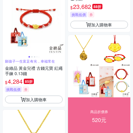
23,682
88折
$
挑戰低價
券
加入購物車
願孩子一生富足有光，幸福常在
金緻品 黃金兒禮 古錢元寶 紅繩
手鍊 0.13錢
4,284
85折
$
挑戰低價
券
加入購物車
商品折價券
520元