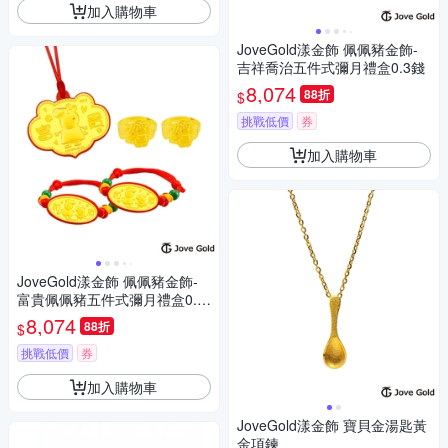
加入購物車
JoveGold漾金飾 佩佩豬金飾-
吉祥喬治五件式彌月禮盒0.3錢
8,074
88折
$
挑戰低價
券
加入購物車
JoveGold漾金飾 佩佩豬金飾-
富貴佩佩豬五件式彌月禮盒0.3
錢
8,074
88折
$
挑戰低價
券
加入購物車
JoveGold漾金飾 寶貝金湯匙黃
金項鍊