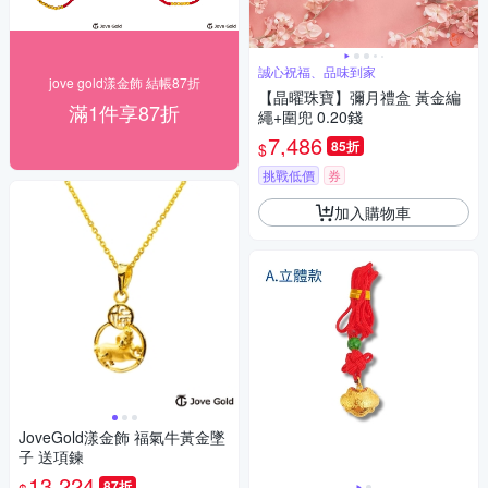
誠心祝福、品味到家
jove gold漾金飾 結帳87折
【晶曜珠寶】彌月禮盒 黃金編
滿1件享87折
繩+圍兜 0.20錢
7,486
85折
$
挑戰低價
券
加入購物車
JoveGold漾金飾 福氣牛黃金墜
子 送項鍊
13,224
87折