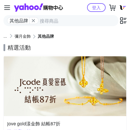
Yahoo購物中心
登入
其他品牌
彌月金飾
其他品牌
精選活動
jove gold漾金飾 結帳87折