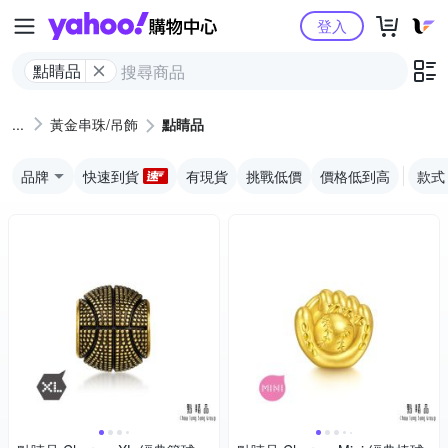
Yahoo購物中心
登入
點睛品
黃金串珠/吊飾
點睛品
品牌
快速到貨
有現貨
挑戰低價
價格低到高
款式