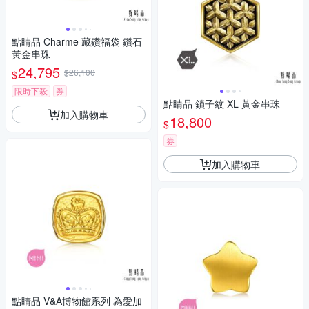
點睛品 Charme 藏鑽福袋 鑽石
黃金串珠
24,795
$26,100
$
限時下殺
券
點睛品 鎖子紋 XL 黃金串珠
加入購物車
18,800
$
券
加入購物車
點睛品 V&A博物館系列 為愛加