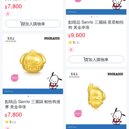
7,800
$
券
點睛品 Sanrio 三麗鷗 星星帕恰
加入購物車
狗 黃金串珠
9,600
$
5
(
1
)
券
加入購物車
點睛品 Sanrio 三麗鷗 帕恰狗達
摩 黃金串珠
7,800
$
5
(
1
)
券