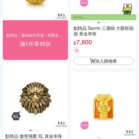
點睛品 Sanrio 三麗鷗 大眼蛙福
袋 黃金串珠
點睛品｜最高級的浪漫｜精選金飾95折
7,800
滿1件享95折
$
券
加入購物車
點睛品 傲骨飛鷹 XL 黃金串珠