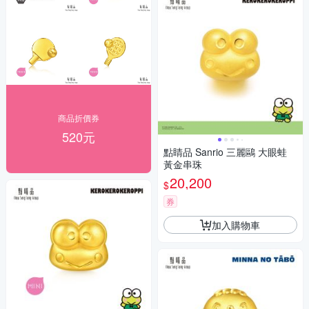
商品折價券
520元
點睛品 Sanrio 三麗鷗 大眼蛙
黃金串珠
20,200
$
券
加入購物車