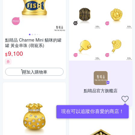
點睛品 Charme Mini 貓咪的罐
罐 黃金串珠 (萌寵系)
9,100
$
券
加入購物車
點睛品官方旗艦店
現在可以追蹤你喜愛的商店！