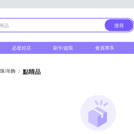
搜尋
必逛好店
刷卡/超取
會員專享
點睛品
珠/吊飾