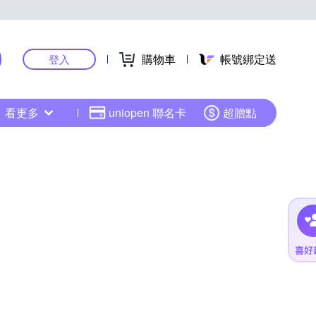
購物車
帳號綁定送
登入
看更多
uniopen 聯名卡
超贈點