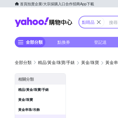
首頁
拍賣
企業/大宗採購入口
合作招商
App下載
Yahoo購物中心
點睛品
全部分類
點換券
登記送
精品/黃金/珠寶/手錶
黃金/珠寶
黃金串
相關分類
精品/黃金/珠寶/手錶
黃金/珠寶
黃金串珠/吊飾