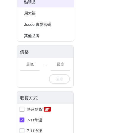
點睛品
周大福
Jcode 真愛密碼
其他品牌
價格
-
確定
取貨方式
快速到貨
7-11常溫
7-11冷凍