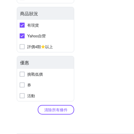
商品狀況
有現貨
Yahoo自營
評價4顆
以上
優惠
挑戰低價
券
活動
清除所有條件