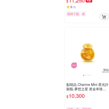
11,250
9折
$
3
(
1
)
限時下殺
券
點睛品 Charme Mini 星光許
願瓶-夢想之星 黃金串珠
【網路獨家款】
10,300
$