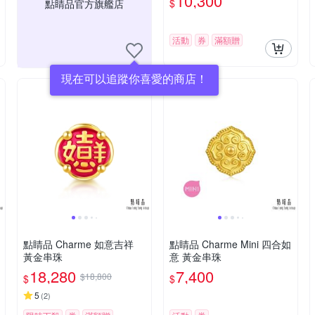
10,300
$
點睛品官方旗艦店
活動
券
滿額贈
現在可以追蹤你喜愛的商店！
點睛品 Charme 如意吉祥
點睛品 Charme Mini 四合如
黃金串珠
意 黃金串珠
18,280
7,400
$18,800
$
$
5
(
2
)