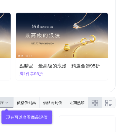
折
點睛品｜最高級的浪漫｜精選金飾95折
滿1件享95折
序
價格低到高
價格高到低
近期熱銷