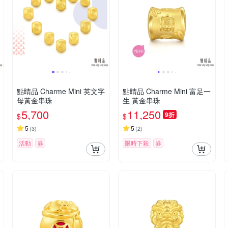
點睛品 Charme Mini 英文字
點睛品 Charme Mini 富足一
母黃金串珠
生 黃金串珠
5,700
11,250
9折
$
$
5
5
(
3
)
(
2
)
活動
券
限時下殺
券