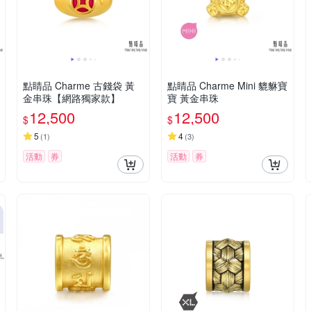
點睛品 Charme 古錢袋 黃
點睛品 Charme Mini 貔貅寶
金串珠【網路獨家款】
寶 黃金串珠
12,500
12,500
$
$
5
4
(
1
)
(
3
)
活動
券
活動
券