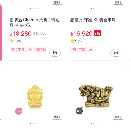
點睛品 Charme 大明咒轉運
點睛品 守護 XL 黃金串珠
珠 黃金串珠
18,280
16,920
$18,800
9折
$
$
5
5
(
2
)
(
1
)
限時下殺
券
滿額贈
限時下殺
券