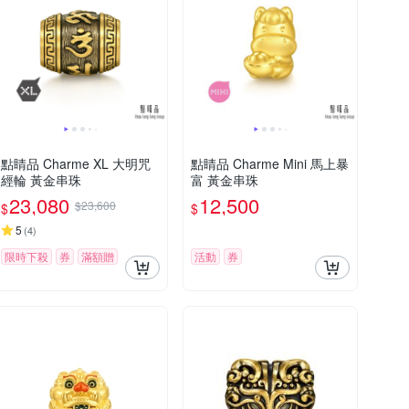
點睛品 Charme XL 大明咒
點睛品 Charme Mini 馬上暴
經輪 黃金串珠
富 黃金串珠
23,080
12,500
$23,600
$
$
5
(
4
)
限時下殺
券
滿額贈
活動
券