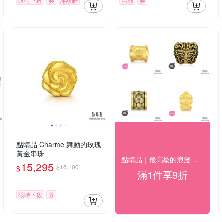
限時下殺
券
滿額贈
活動
券
點睛品 Charme 舞動的玫瑰
黃金串珠
點睛品｜最高級的浪漫｜精選金飾9折
15,295
$16,100
$
滿1件享9折
限時下殺
券