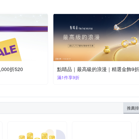
000折520
點睛品｜最高級的浪漫｜精選金飾9
滿1件享9折
推薦排