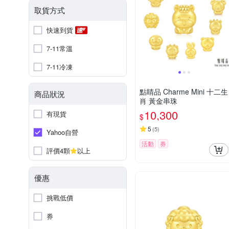
取貨方式
快速到貨
7-11常溫
7-11冷凍
點睛品 Charme Mini 十二生
商品狀況
肖 黃金串珠
10,300
有現貨
$
5
(
5
)
Yahoo自營
活動
券
評價4顆
以上
優惠
挑戰低價
券