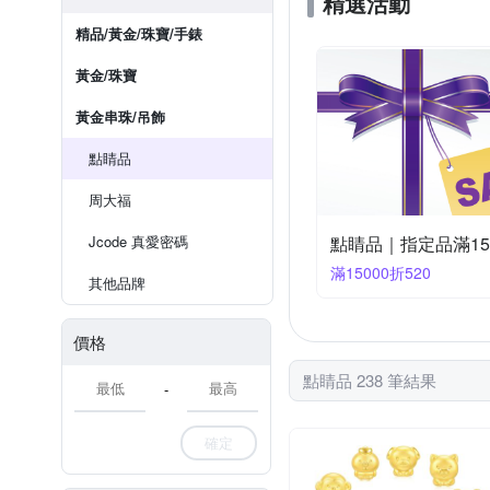
精選活動
精品/黃金/珠寶/手錶
黃金/珠寶
黃金串珠/吊飾
點睛品
周大福
Jcode 真愛密碼
點睛品｜指定品滿15,
滿15000折520
其他品牌
價格
點睛品 238 筆結果
-
確定