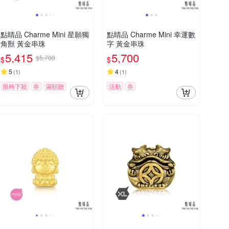
點睛品 Charme Mini 星願獨
點睛品 Charme Mini 幸運數
角獸 黃金串珠
字 黃金串珠
5,415
5,700
$5,700
$
$
5
4
(
1
)
(
1
)
限時下殺
券
滿額贈
活動
券