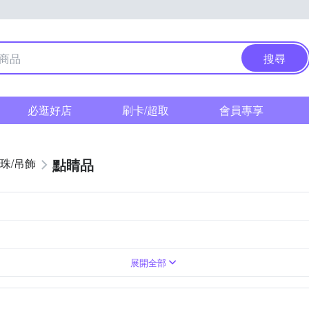
搜尋
必逛好店
刷卡/超取
會員專享
點睛品
珠/吊飾
展開全部