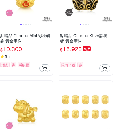
點睛品 Charme Mini 彩繪貔
點睛品 Charme XL 神話饕
貅 黃金串珠
餮 黃金串珠
10,300
16,920
9折
$
$
5
(
1
)
活動
券
滿額贈
限時下殺
券