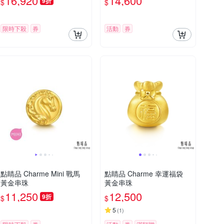
16,920
14,600
9折
$
$
限時下殺
券
活動
券
點睛品 Charme Mini 戰馬
點睛品 Charme 幸運福袋
黃金串珠
黃金串珠
11,250
12,500
9折
$
$
5
(
1
)