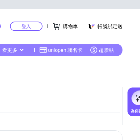
購物車
帳號綁定送
登入
看更多
uniopen 聯名卡
超贈點