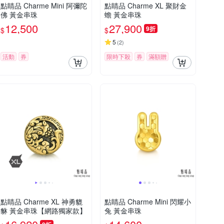
點睛品 Charme Mini 阿彌陀
點睛品 Charme XL 聚財金
佛 黃金串珠
蟾 黃金串珠
12,500
27,900
9折
$
$
5
(
2
)
活動
券
限時下殺
券
滿額贈
點睛品 Charme XL 神勇貔
點睛品 Charme Mini 閃耀小
貅 黃金串珠【網路獨家款】
兔 黃金串珠