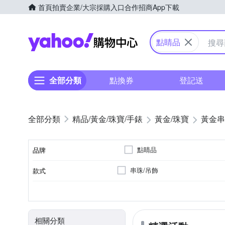
首頁
拍賣
企業/大宗採購入口
合作招商
App下載
Yahoo購物中心
點睛品
全部分類
點換券
登記送
精品/黃金/珠寶/手錶
黃金/珠寶
黃金串
點睛品
品牌
串珠/吊飾
款式
品牌名稱
0.5錢以下
0.5錢~1錢
總重量分類
相關分類