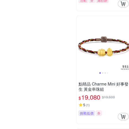
活動
券
滿額贈
點睛品 Charme Mini 好事發
生 黃金串珠組
19,080
$19,600
$
5
(
1
)
挑戰低價
券