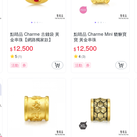
點睛品 Charme 古錢袋 黃
點睛品 Charme Mini 貔貅寶
金串珠【網路獨家款】
寶 黃金串珠
12,500
12,500
$
$
5
4
(
1
)
(
3
)
活動
券
活動
券