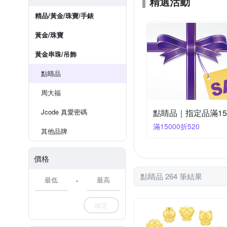
精選活動
精品/黃金/珠寶/手錶
黃金/珠寶
黃金串珠/吊飾
點睛品
周大福
Jcode 真愛密碼
點睛品｜指定品滿15,
滿15000折520
其他品牌
價格
點睛品 264 筆結果
-
確定