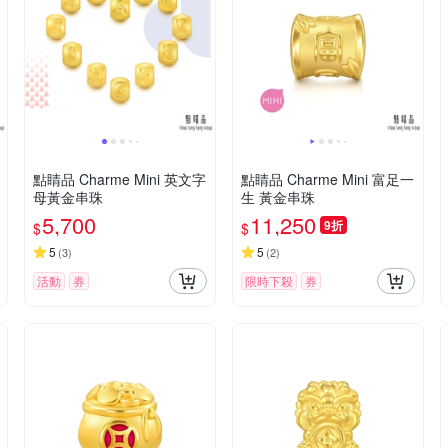
點睛品 Charme Mini 英文字
點睛品 Charme Mini 富足一
母黃金串珠
生 黃金串珠
5,700
11,250
9折
$
$
5
5
(
3
)
(
2
)
活動
券
限時下殺
券