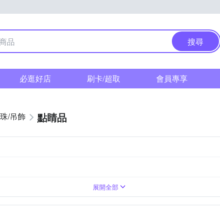
搜尋
必逛好店
刷卡/超取
會員專享
點睛品
珠/吊飾
展開全部