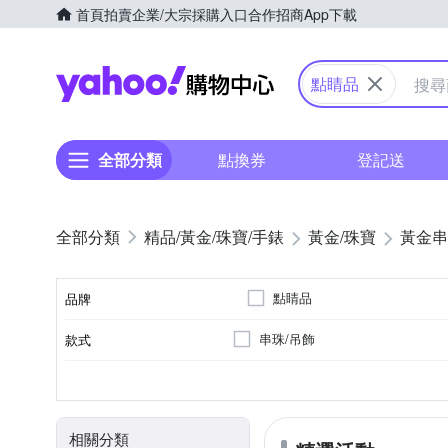
首頁
拍賣
企業/大宗採購入口
合作招商
App下載
Yahoo購物中心
點睛品
全部分類
點換券
登記送
精品/黃金/珠寶/手錶
黃金/珠寶
黃金串
點睛品
品牌
串珠/吊飾
款式
品牌名稱
0.5錢以下
0.5錢~1錢
總重量分類
相關分類