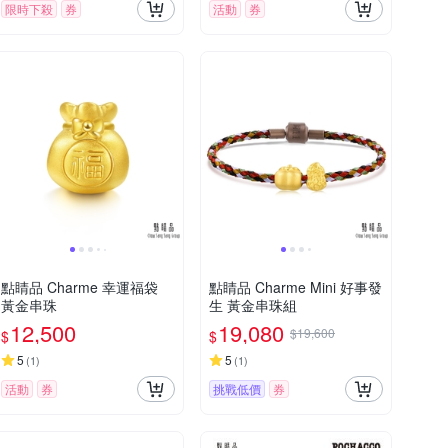
限時下殺
券
活動
券
點睛品 Charme 幸運福袋
點睛品 Charme Mini 好事發
黃金串珠
生 黃金串珠組
12,500
19,080
$19,600
$
$
5
5
(
1
)
(
1
)
活動
券
挑戰低價
券