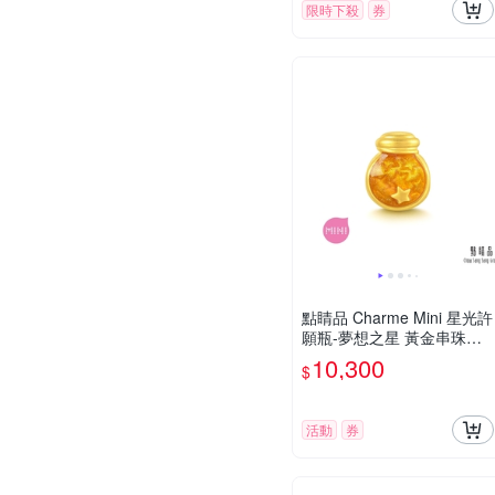
限時下殺
券
點睛品 Charme Mini 星光許
願瓶-夢想之星 黃金串珠
【網路獨家款】
10,300
$
活動
券