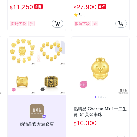
11,250
27,900
9折
9折
$
$
5
(
3
)
限時下殺
券
限時下殺
券
點睛品 Charme Mini 十二生
肖-雞 黃金串珠
10,300
$
點睛品官方旗艦店