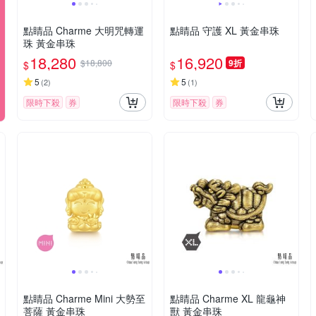
點睛品 Charme 大明咒轉運
點睛品 守護 XL 黃金串珠
珠 黃金串珠
18,280
16,920
$18,800
9折
$
$
5
5
(
2
)
(
1
)
限時下殺
券
限時下殺
券
點睛品 Charme Mini 大勢至
點睛品 Charme XL 龍龜神
菩薩 黃金串珠
獸 黃金串珠