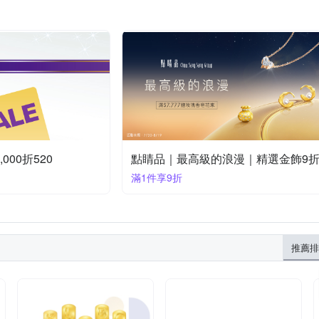
000折520
點睛品｜最高級的浪漫｜精選金飾9
滿1件享9折
推薦排