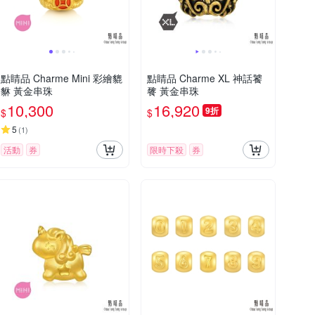
點睛品 Charme Mini 彩繪貔
點睛品 Charme XL 神話饕
貅 黃金串珠
餮 黃金串珠
10,300
16,920
9折
$
$
5
(
1
)
活動
券
限時下殺
券