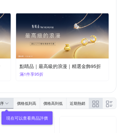
折
點睛品｜最高級的浪漫｜精選金飾95折
滿1件享95折
序
價格低到高
價格高到低
近期熱銷