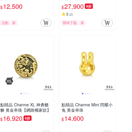
12,500
27,900
9折
$
$
5
(
2
)
活動
券
限時下殺
券
點睛品 Charme XL 神勇貔
點睛品 Charme Mini 閃耀小
貅 黃金串珠【網路獨家款】
兔 黃金串珠
16,920
14,600
9折
$
$