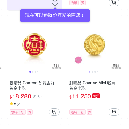
活動
券
現在可以追蹤你喜愛的商店！
點睛品 Charme 如意吉祥
點睛品 Charme Mini 戰馬
黃金串珠
黃金串珠
18,280
11,250
$18,800
9折
$
$
5
(
2
)
限時下殺
券
限時下殺
券