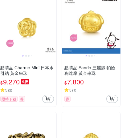
點睛品 Charme Mini 日本水
點睛品 Sanrio 三麗鷗 帕恰
引結 黃金串珠
狗達摩 黃金串珠
9,270
7,800
9折
$
$
5
5
(
2
)
(
1
)
限時下殺
券
券