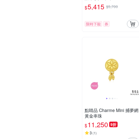
5,415
$5,700
$
限時下殺
券
點睛品 Charme Mini 捕夢網
黃金串珠
11,250
9折
$
3
(
1
)