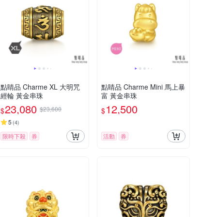
點睛品 Charme XL 大明咒
點睛品 Charme Mini 馬上暴
經輪 黃金串珠
富 黃金串珠
23,080
12,500
$23,600
$
$
5
(
4
)
限時下殺
券
活動
券