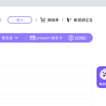
購物車
帳號綁定送
登入
看更多
uniopen 聯名卡
超贈點