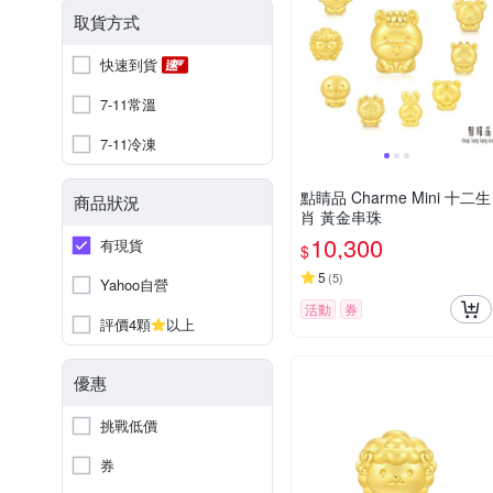
取貨方式
快速到貨
7-11常溫
7-11冷凍
點睛品 Charme Mini 十二生
商品狀況
肖 黃金串珠
10,300
有現貨
$
5
(
5
)
Yahoo自營
活動
券
評價4顆
以上
優惠
挑戰低價
券