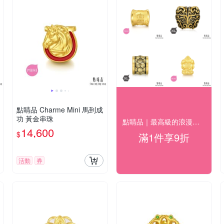
點睛品 Charme Mini 馬到成
功 黃金串珠
點睛品｜最高級的浪漫｜精選金飾9折
14,600
$
滿1件享9折
活動
券