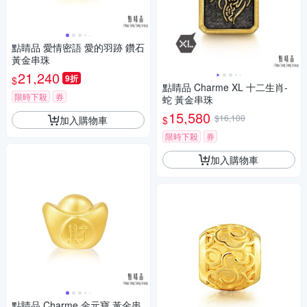
點睛品 愛情密語 愛的羽跡 鑽石
黃金串珠
21,240
9折
$
點睛品 Charme XL 十二生肖-
限時下殺
券
蛇 黃金串珠
15,580
$16,100
加入購物車
$
限時下殺
券
加入購物車
點睛品 Charme 金元寶 黃金串