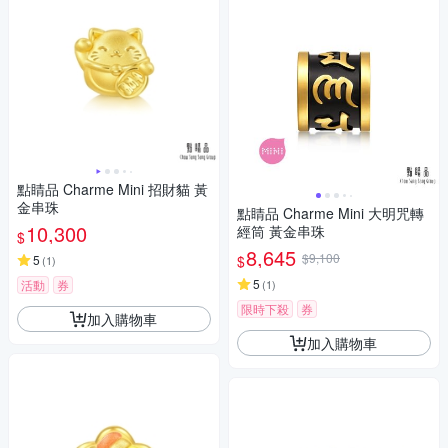
點睛品 Charme Mini 招財貓 黃
金串珠
點睛品 Charme Mini 大明咒轉
10,300
經筒 黃金串珠
$
8,645
$9,100
$
5
(
1
)
5
活動
券
(
1
)
限時下殺
券
加入購物車
加入購物車