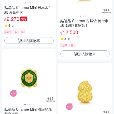
點睛品 Charme Mini 日本水引
結 黃金串珠
9,270
9折
$
點睛品 Charme 古錢袋 黃金串
珠【網路獨家款】
5
(
2
)
12,500
限時下殺
券
$
5
(
1
)
加入購物車
活動
券
加入購物車
點睛品 Charme Mini 彩繪烏龜
黃金串珠