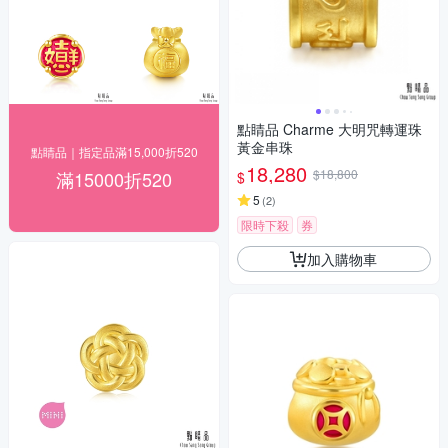
點睛品 Charme 大明咒轉運珠
黃金串珠
點睛品｜指定品滿15,000折520
18,280
$18,800
滿15000折520
$
5
(
2
)
限時下殺
券
加入購物車