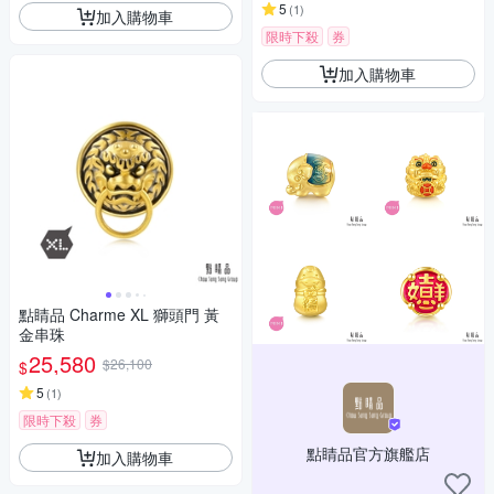
5
(
1
)
加入購物車
限時下殺
券
加入購物車
點睛品 Charme XL 獅頭門 黃
金串珠
25,580
$26,100
$
5
(
1
)
限時下殺
券
點睛品官方旗艦店
加入購物車