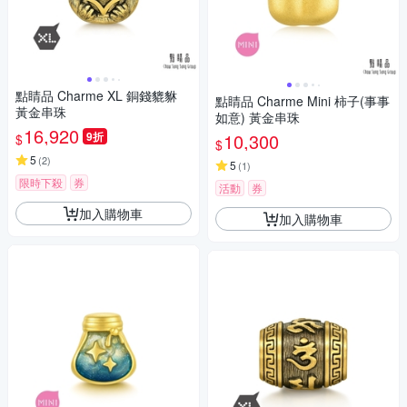
點睛品 Charme XL 銅錢貔貅
點睛品 Charme Mini 柿子(事事
黃金串珠
如意) 黃金串珠
16,920
9折
10,300
$
$
5
(
2
)
5
(
1
)
限時下殺
券
活動
券
加入購物車
加入購物車