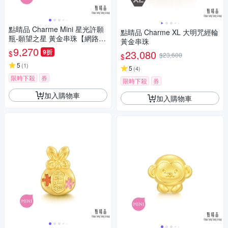
點睛品 Charme Mini 星光許願
點睛品 Charme XL 大明咒經輪
瓶-願望之星 黃金串珠【網路獨
黃金串珠
家款】
9,270
9折
23,080
$
$23,600
$
5
(
1
)
5
(
4
)
限時下殺
券
限時下殺
券
加入購物車
加入購物車