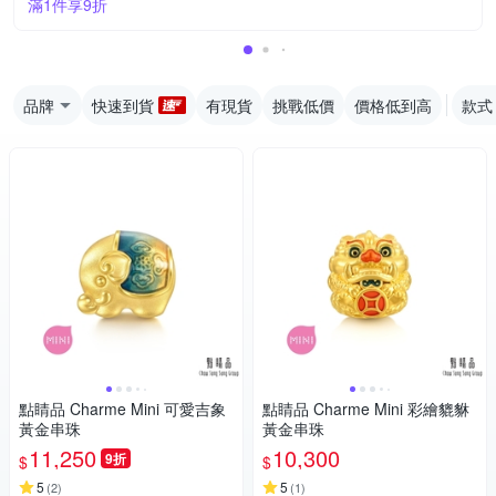
滿1件享9折
品牌
快速到貨
有現貨
挑戰低價
價格低到高
款式
點睛品 Charme Mini 可愛吉象
點睛品 Charme Mini 彩繪貔貅
黃金串珠
黃金串珠
11,250
10,300
9折
$
$
5
5
(
2
)
(
1
)