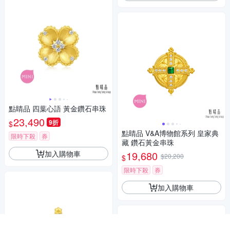
點睛品 四葉心語 黃金鑽石串珠
23,490
9折
$
點睛品 V&A博物館系列 皇家典
限時下殺
券
藏 鑽石黃金串珠
加入購物車
19,680
$20,200
$
限時下殺
券
加入購物車