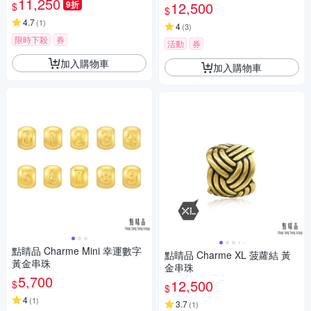
11,250
9折
12,500
$
$
4.7
(
1
)
4
(
3
)
限時下殺
券
活動
券
加入購物車
加入購物車
點睛品 Charme Mini 幸運數字
點睛品 Charme XL 菠蘿結 黃
黃金串珠
金串珠
5,700
12,500
$
$
4
(
1
)
3.7
(
1
)