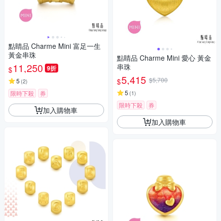
點睛品 Charme Mini 富足一生
黃金串珠
點睛品 Charme Mini 愛心 黃金
11,250
串珠
9折
$
5,415
$5,700
$
5
(
2
)
5
限時下殺
券
(
1
)
限時下殺
券
加入購物車
加入購物車