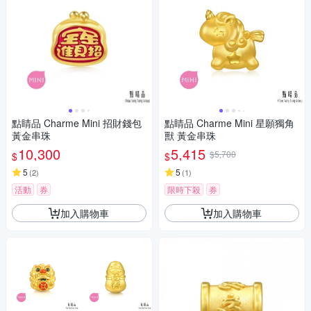
點睛品 Charme Mini 招財錢包
點睛品 Charme Mini 星願獨角
黃金串珠
獸 黃金串珠
10,300
5,415
$5,700
$
$
5
5
(
2
)
(
1
)
活動
券
限時下殺
券
加入購物車
加入購物車