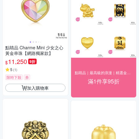
點睛品 Charme Mini 少女之心
黃金串珠【網路獨家款】
11,250
9折
$
5
(
1
)
點睛品｜最高級的浪漫｜精選金飾95折
限時下殺
券
滿1件享95折
加入購物車