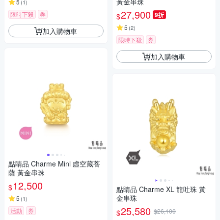
黃金串珠
5
(
1
)
27,900
限時下殺
券
9折
$
5
(
2
)
加入購物車
限時下殺
券
加入購物車
點睛品 Charme Mini 虛空藏菩
薩 黃金串珠
12,500
$
點睛品 Charme XL 龍吐珠 黃
金串珠
5
(
1
)
25,580
活動
券
$26,100
$