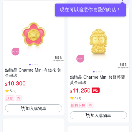
現在可以追蹤你喜愛的商店！
點睛品 Charme Mini 有錢花 黃
金串珠
點睛品 Charme Mini 普賢菩薩
10,300
黃金串珠
$
11,250
9折
$
5
(
2
)
5
活動
券
(
1
)
限時下殺
券
加入購物車
加入購物車