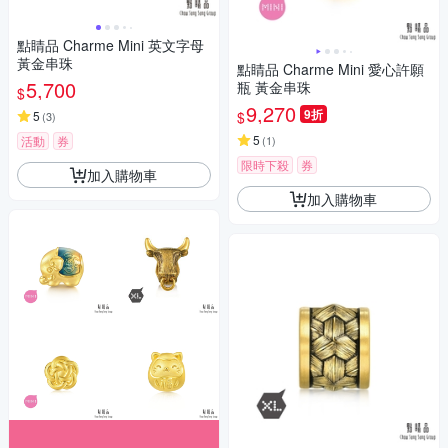
點睛品 Charme Mini 英文字母
黃金串珠
點睛品 Charme Mini 愛心許願
5,700
瓶 黃金串珠
$
9,270
9折
$
5
(
3
)
5
活動
券
(
1
)
限時下殺
券
加入購物車
加入購物車