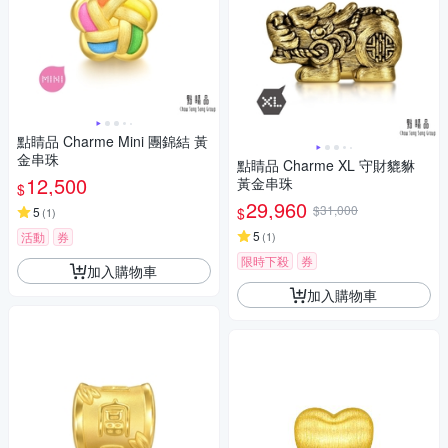
點睛品 Charme Mini 團錦結 黃
金串珠
點睛品 Charme XL 守財貔貅
12,500
黃金串珠
$
29,960
$31,000
$
5
(
1
)
5
活動
券
(
1
)
限時下殺
券
加入購物車
加入購物車