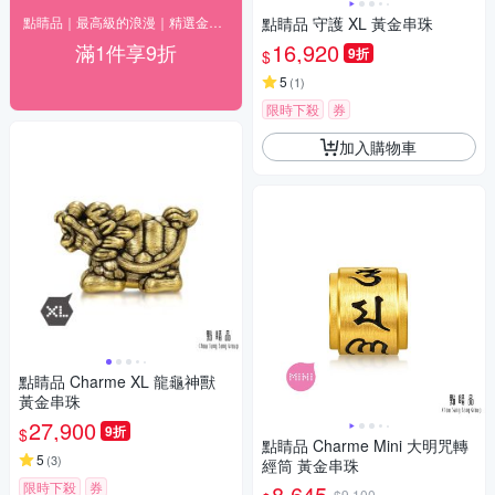
點睛品｜最高級的浪漫｜精選金飾9折
點睛品 守護 XL 黃金串珠
16,920
滿1件享9折
9折
$
5
(
1
)
限時下殺
券
加入購物車
點睛品 Charme XL 龍龜神獸
黃金串珠
27,900
9折
$
點睛品 Charme Mini 大明咒轉
5
(
3
)
經筒 黃金串珠
限時下殺
券
8,645
$9,100