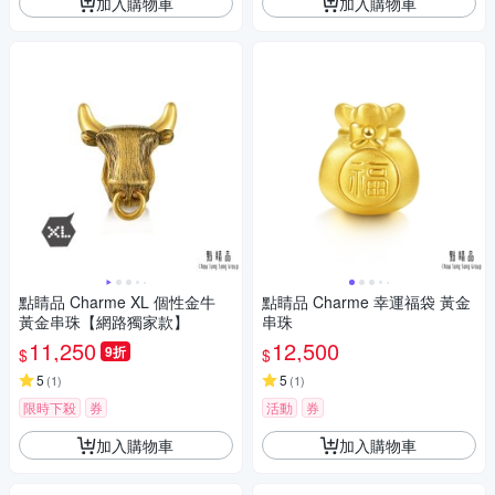
加入購物車
加入購物車
點睛品 Charme XL 個性金牛
點睛品 Charme 幸運福袋 黃金
黃金串珠【網路獨家款】
串珠
11,250
12,500
9折
$
$
5
5
(
1
)
(
1
)
限時下殺
券
活動
券
加入購物車
加入購物車