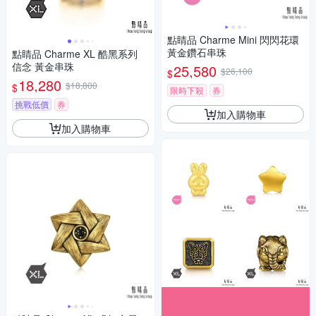
點睛品 Charme Mini 閃閃花環
黃金鑽石串珠
點睛品 Charme XL 酷黑系列
信念 黃金串珠
25,580
$26,100
$
18,280
$18,800
$
限時下殺
券
挑戰低價
券
加入購物車
加入購物車