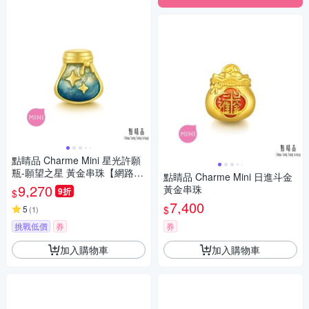
點睛品 Charme Mini 星光許願
瓶-願望之星 黃金串珠【網路獨
點睛品 Charme Mini 日進斗金
家款】
9,270
黃金串珠
9折
$
7,400
$
5
(
1
)
挑戰低價
券
券
加入購物車
加入購物車