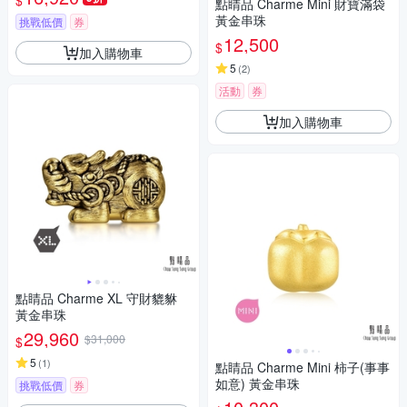
$
點睛品 Charme Mini 財寶滿袋
黃金串珠
挑戰低價
券
12,500
$
加入購物車
5
(
2
)
活動
券
加入購物車
點睛品 Charme XL 守財貔貅
黃金串珠
29,960
$31,000
$
5
(
1
)
點睛品 Charme Mini 柿子(事事
如意) 黃金串珠
挑戰低價
券