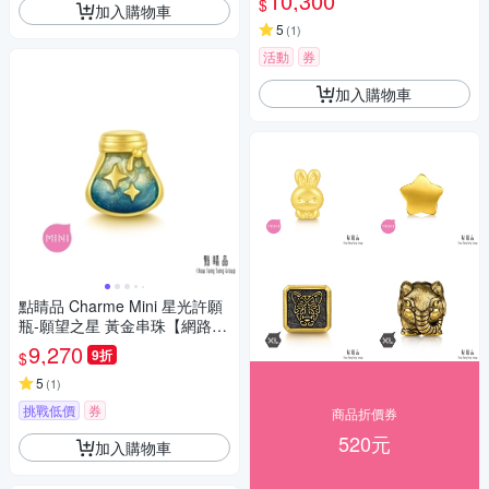
10,300
$
加入購物車
5
(
1
)
活動
券
加入購物車
點睛品 Charme Mini 星光許願
瓶-願望之星 黃金串珠【網路獨
家款】
9,270
9折
$
5
(
1
)
挑戰低價
券
商品折價券
520元
加入購物車