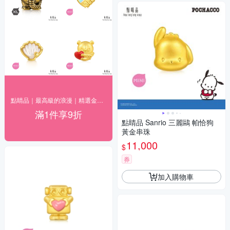
點睛品｜最高級的浪漫｜精選金飾9折
滿1件享9折
點睛品 Sanrio 三麗鷗 帕恰狗
黃金串珠
11,000
$
券
加入購物車