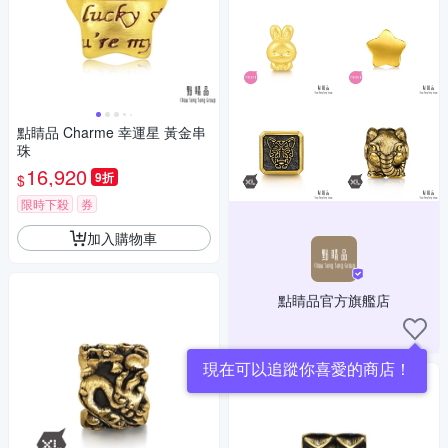
點睛品 Charme 幸運星 黃金串
珠
16,920
9折
$
限時下殺
券
加入購物車
點睛品官方旗艦店
現在可以追蹤你喜愛的商店！