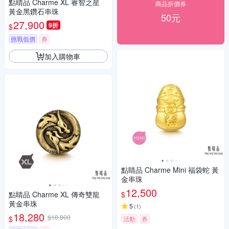
點睛品 Charme XL 睿智之星
商品折價券
黃金黑鑽石串珠
50元
27,900
9折
$
挑戰低價
券
加入購物車
點睛品 Charme Mini 福袋蛇 黃
金串珠
12,500
$
點睛品 Charme XL 傳奇雙龍
黃金串珠
5
(
1
)
18,280
$18,800
$
活動
券