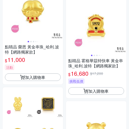
點睛品 榮恩 黃金串珠_哈利.波
特【網路獨家款】
11,000
$
點睛品 霍格華茲特快車 黃金串
珠_哈利.波特【網路獨家款】
活動
16,680
$17,200
$
加入購物車
挑戰低價
加入購物車