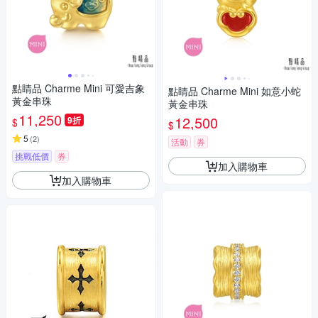
點睛品 Charme Mini 可愛吉象
點睛品 Charme Mini 如意小蛇
黃金串珠
黃金串珠
11,250
12,500
9折
$
$
5
(
2
)
活動
券
挑戰低價
券
加入購物車
加入購物車