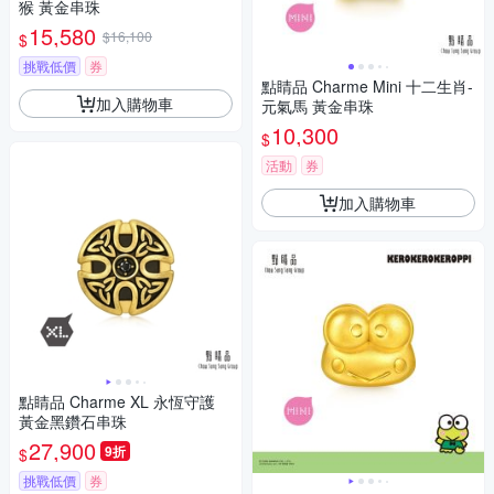
猴 黃金串珠
15,580
$16,100
$
挑戰低價
券
點睛品 Charme Mini 十二生肖-
加入購物車
元氣馬 黃金串珠
10,300
$
活動
券
加入購物車
點睛品 Charme XL 永恆守護
黃金黑鑽石串珠
27,900
9折
$
挑戰低價
券