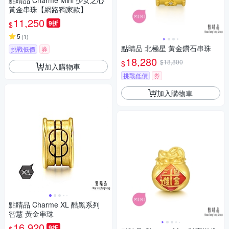
點睛品 Charme Mini 少女之心
黃金串珠【網路獨家款】
11,250
9折
$
5
(
1
)
點睛品 北極星 黃金鑽石串珠
挑戰低價
券
18,280
$18,800
$
加入購物車
挑戰低價
券
加入購物車
點睛品 Charme XL 酷黑系列
智慧 黃金串珠
16,920
9折