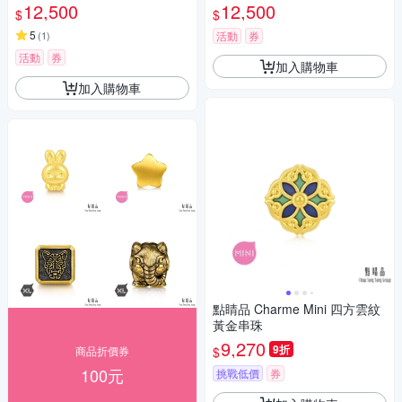
12,500
12,500
$
$
5
(
1
)
活動
券
活動
券
加入購物車
加入購物車
點睛品 Charme Mini 四方雲紋
黃金串珠
9,270
9折
$
商品折價券
100元
挑戰低價
券