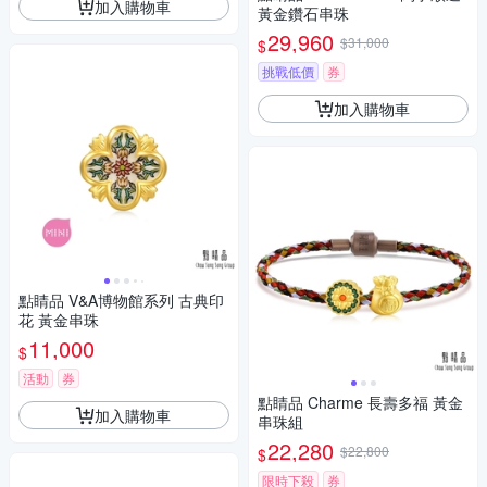
加入購物車
黃金鑽石串珠
29,960
$31,000
$
挑戰低價
券
加入購物車
點睛品 V&A博物館系列 古典印
花 黃金串珠
11,000
$
活動
券
點睛品 Charme 長壽多福 黃金
加入購物車
串珠組
22,280
$22,800
$
限時下殺
券