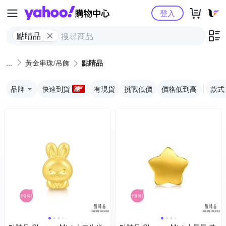
Yahoo購物中心
登入
點睛品
黃金串珠/吊飾
點睛品
品牌
快速到貨
有現貨
挑戰低價
價格低到高
款式