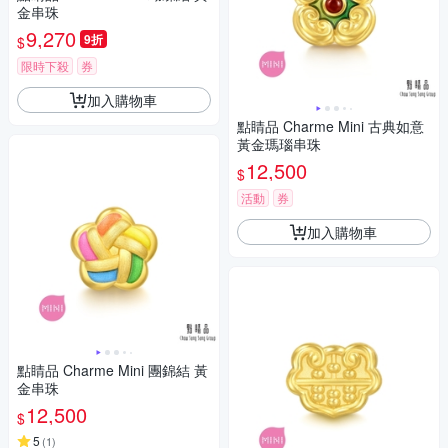
金串珠
9,270
9折
$
限時下殺
券
加入購物車
點睛品 Charme Mini 古典如意
黃金瑪瑙串珠
12,500
$
活動
券
加入購物車
點睛品 Charme Mini 團錦結 黃
金串珠
12,500
$
5
(
1
)