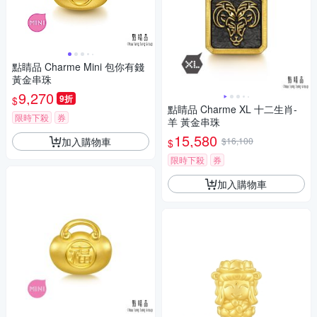
點睛品 Charme Mini 包你有錢
黃金串珠
9,270
9折
$
點睛品 Charme XL 十二生肖-
限時下殺
券
羊 黃金串珠
15,580
加入購物車
$16,100
$
限時下殺
券
加入購物車