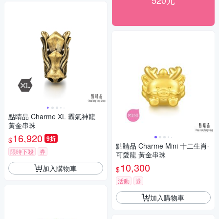
520元
點睛品 Charme XL 霸氣神龍
黃金串珠
16,920
9折
$
點睛品 Charme Mini 十二生肖-
限時下殺
券
可愛龍 黃金串珠
10,300
加入購物車
$
活動
券
加入購物車