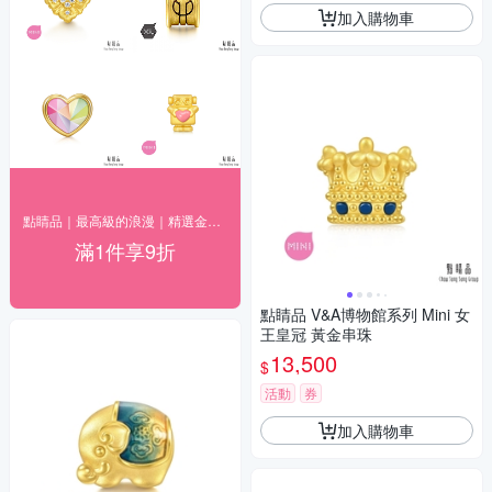
加入購物車
點睛品｜最高級的浪漫｜精選金飾9折
滿1件享9折
點睛品 V&A博物館系列 Mini 女
王皇冠 黃金串珠
13,500
$
活動
券
加入購物車