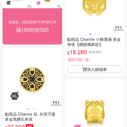
點睛品｜指定品滿15,000折520
滿15000折520
點睛品 Charme 小豬撲滿 黃金
串珠【網路獨家款】
18,280
$18,800
$
限時下殺
券
加入購物車
點睛品 Charme XL 永恆守護
黃金黑鑽石串珠
27,900
9折