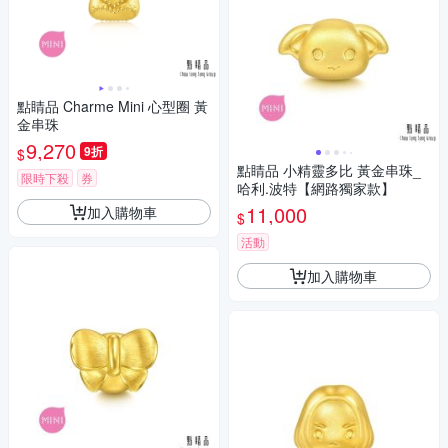
點睛品 Charme Mini 心型圈 黃
金串珠
9,270
9折
$
點睛品 小精靈多比 黃金串珠_
限時下殺
券
哈利.波特【網路獨家款】
11,000
加入購物車
$
活動
加入購物車