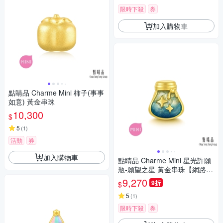
限時下殺
券
加入購物車
點睛品 Charme Mini 柿子(事事
如意) 黃金串珠
10,300
$
5
(
1
)
活動
券
加入購物車
點睛品 Charme Mini 星光許願
瓶-願望之星 黃金串珠【網路獨
家款】
9,270
9折
$
5
(
1
)
限時下殺
券