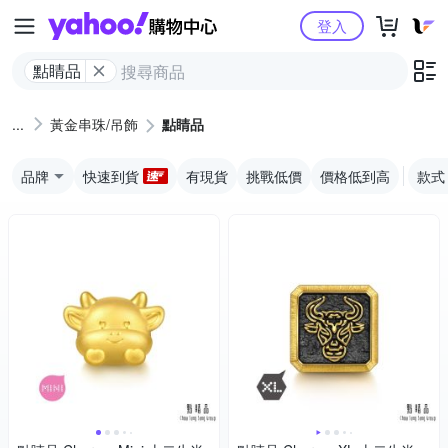
Yahoo購物中心
登入
點睛品
黃金串珠/吊飾
點睛品
品牌
快速到貨
有現貨
挑戰低價
價格低到高
款式