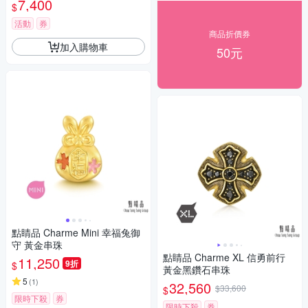
7,400
$
活動
券
商品折價券
加入購物車
50元
點睛品 Charme Mini 幸福兔御
守 黃金串珠
點睛品 Charme XL 信勇前行
11,250
9折
$
黃金黑鑽石串珠
5
(
1
)
32,560
$33,600
$
限時下殺
券
限時下殺
券