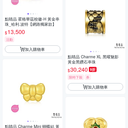
點睛品 霍格華茲校徽-H 黃金串
珠_哈利.波特【網路獨家款】
13,500
$
活動
加入購物車
點睛品 Charme XL 黑曜魅影
黃金黑鑽石串珠
30,240
9折
$
限時下殺
券
加入購物車
點睛品 Charme Mini 蝴蝶結 黃