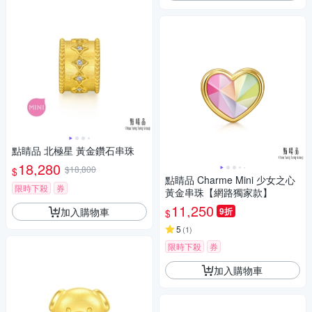
點睛品 北極星 黃金鑽石串珠
18,280
$18,800
$
點睛品 Charme Mini 少女之心
限時下殺
券
黃金串珠【網路獨家款】
11,250
加入購物車
9折
$
5
(
1
)
限時下殺
券
加入購物車