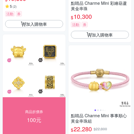
點睛品 Charme Mini 彩繪葫蘆
5
(
2
)
黃金串珠
活動
券
10,300
$
加入購物車
活動
券
加入購物車
商品折價券
點睛品 Charme Mini 事事順心
100元
黃金串珠組
22,280
$22,800
$