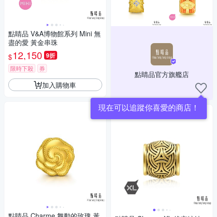
點睛品 V&A博物館系列 Mini 無
盡的愛 黃金串珠
12,150
9折
$
限時下殺
券
點睛品官方旗艦店
加入購物車
現在可以追蹤你喜愛的商店！
點睛品 Charme 舞動的玫瑰 黃