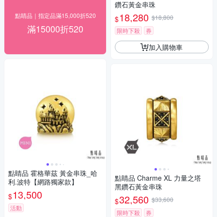
鑽石黃金串珠
18,280
點睛品｜指定品滿15,000折520
$18,800
$
滿15000折520
限時下殺
券
加入購物車
點睛品 霍格華茲 黃金串珠_哈
點睛品 Charme XL 力量之塔
利.波特【網路獨家款】
黑鑽石黃金串珠
13,500
$
32,560
$33,600
$
活動
限時下殺
券