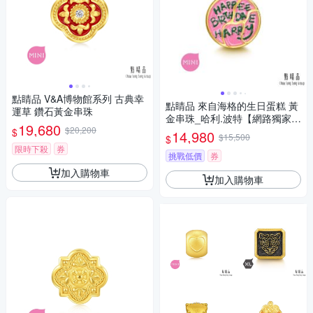
點睛品 V&A博物館系列 古典幸
點睛品 來自海格的生日蛋糕 黃
運草 鑽石黃金串珠
金串珠_哈利.波特【網路獨家
19,680
$20,200
款】
$
14,980
$15,500
$
限時下殺
券
挑戰低價
券
加入購物車
加入購物車