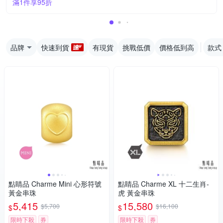
滿1件享95折
品牌
快速到貨
有現貨
挑戰低價
價格低到高
款式
點睛品 Charme Mini 心形符號
點睛品 Charme XL 十二生肖-
黃金串珠
虎 黃金串珠
5,415
15,580
$5,700
$16,100
$
$
限時下殺
券
限時下殺
券