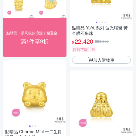
點睛品 YuYu系列 波光璀璨 黃
點睛品｜最高級的浪漫｜精選金飾9折
金鑽石串珠
22,420
滿1件享9折
$23,600
$
限時下殺
券
加入購物車
點睛品 Charme Mini 十二生肖-