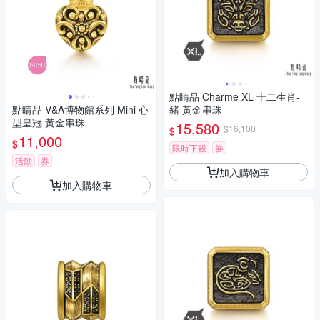
點睛品 Charme XL 十二生肖-
點睛品 V&A博物館系列 Mini 心
豬 黃金串珠
型皇冠 黃金串珠
15,580
$16,100
$
11,000
$
限時下殺
券
活動
券
加入購物車
加入購物車