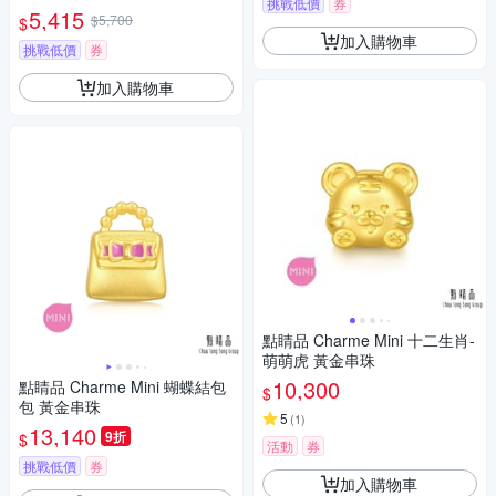
挑戰低價
券
5,415
$5,700
$
加入購物車
挑戰低價
券
加入購物車
點睛品 Charme Mini 十二生肖-
萌萌虎 黃金串珠
10,300
點睛品 Charme Mini 蝴蝶結包
$
包 黃金串珠
5
(
1
)
13,140
9折
$
活動
券
挑戰低價
券
加入購物車