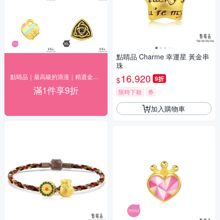
點睛品 Charme 幸運星 黃金串
珠
16,920
點睛品｜最高級的浪漫｜精選金飾9折
9折
$
滿1件享9折
限時下殺
券
加入購物車