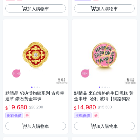
加入購物車
加入購物車
點睛品 V&A博物館系列 古典幸
點睛品 來自海格的生日蛋糕 黃
運草 鑽石黃金串珠
金串珠_哈利.波特【網路獨家
款】
19,680
14,980
$20,200
$15,500
$
$
挑戰低價
券
挑戰低價
券
加入購物車
加入購物車