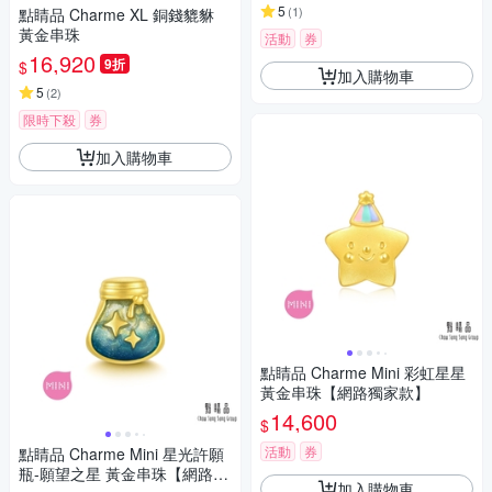
5
(
1
)
點睛品 Charme XL 銅錢貔貅
黃金串珠
活動
券
16,920
9折
$
加入購物車
5
(
2
)
限時下殺
券
加入購物車
點睛品 Charme Mini 彩虹星星
黃金串珠【網路獨家款】
14,600
$
活動
券
點睛品 Charme Mini 星光許願
瓶-願望之星 黃金串珠【網路獨
加入購物車