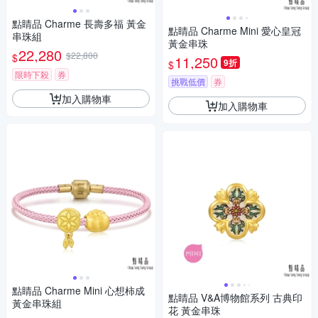
點睛品 Charme 長壽多福 黃金
點睛品 Charme Mini 愛心皇冠
串珠組
黃金串珠
22,280
$22,800
$
11,250
9折
$
限時下殺
券
挑戰低價
券
加入購物車
加入購物車
點睛品 Charme Mini 心想柿成
點睛品 V&A博物館系列 古典印
黃金串珠組
花 黃金串珠