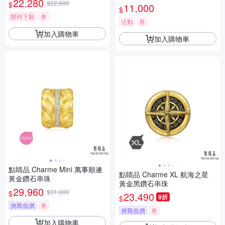
22,280
$22,800
$
11,000
$
限時下殺
券
活動
券
加入購物車
加入購物車
點睛品 Charme Mini 萬事順遂
點睛品 Charme XL 航海之星
黃金鑽石串珠
黃金黑鑽石串珠
29,960
$31,000
$
23,490
9折
$
挑戰低價
券
挑戰低價
券
加入購物車