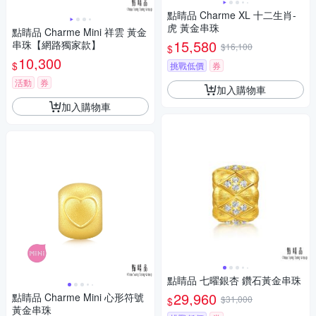
點睛品 Charme XL 十二生肖-
虎 黃金串珠
點睛品 Charme Mini 祥雲 黃金
15,580
串珠【網路獨家款】
$16,100
$
10,300
$
挑戰低價
券
活動
券
加入購物車
加入購物車
點睛品 七曜銀杏 鑽石黃金串珠
29,960
點睛品 Charme Mini 心形符號
$31,000
$
黃金串珠