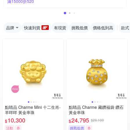
滿15000折520
品牌
快速到貨
有現貨
挑戰低價
價格低到高
款式
點睛品 Charme Mini 十二生肖-
點睛品 Charme 藏鑽福袋 鑽石
羊咩咩 黃金串珠
黃金串珠
10,300
24,795
$26,100
$
$
活動
券
挑戰低價
券