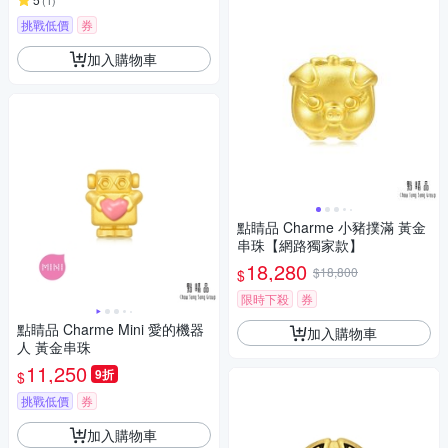
(
1
)
挑戰低價
券
加入購物車
點睛品 Charme 小豬撲滿 黃金
串珠【網路獨家款】
18,280
$18,800
$
限時下殺
券
點睛品 Charme Mini 愛的機器
加入購物車
人 黃金串珠
11,250
9折
$
挑戰低價
券
加入購物車