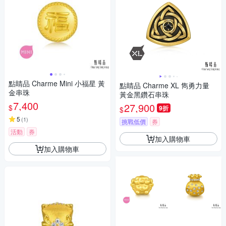
點睛品 Charme Mini 小福星 黃
點睛品 Charme XL 雋勇力量
金串珠
黃金黑鑽石串珠
7,400
27,900
$
9折
$
5
(
1
)
挑戰低價
券
活動
券
加入購物車
加入購物車