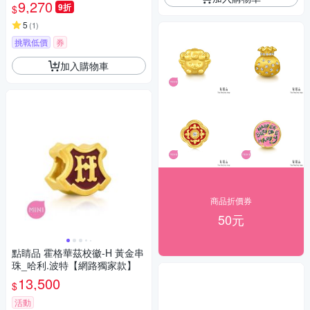
家款】
9,270
9折
$
5
(
1
)
挑戰低價
券
加入購物車
商品折價券
50元
點睛品 霍格華茲校徽-H 黃金串
珠_哈利.波特【網路獨家款】
13,500
$
活動