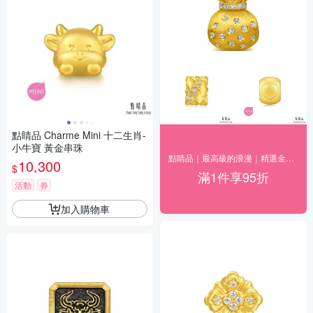
點睛品 Charme Mini 十二生肖-
小牛寶 黃金串珠
點睛品｜最高級的浪漫｜精選金飾95折
10,300
$
滿1件享95折
活動
券
加入購物車