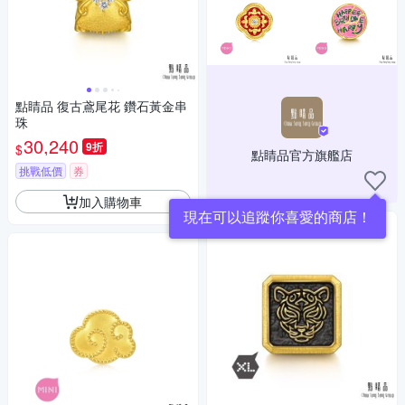
點睛品 復古鳶尾花 鑽石黃金串
珠
30,240
9折
$
點睛品官方旗艦店
挑戰低價
券
加入購物車
現在可以追蹤你喜愛的商店！