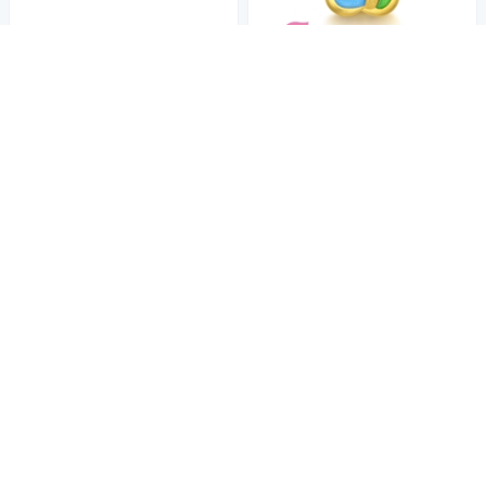
點睛品 Charme Mini 團錦結 黃
金串珠
12,500
$
5
(
1
)
活動
券
點睛品 Charme Mini 古典如意
加入購物車
黃金瑪瑙串珠
12,500
$
活動
券
加入購物車