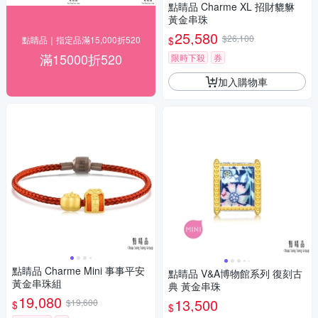
點睛品 Charme XL 招財貔貅
黃金串珠
25,580
$26,100
$
點睛品｜指定品滿15,000折520
滿15000折520
限時下殺
券
加入購物車
點睛品 Charme Mini 事事平安
點睛品 V&A博物館系列 復刻古
黃金串珠組
典 黃金串珠
19,080
13,500
$19,600
$
$