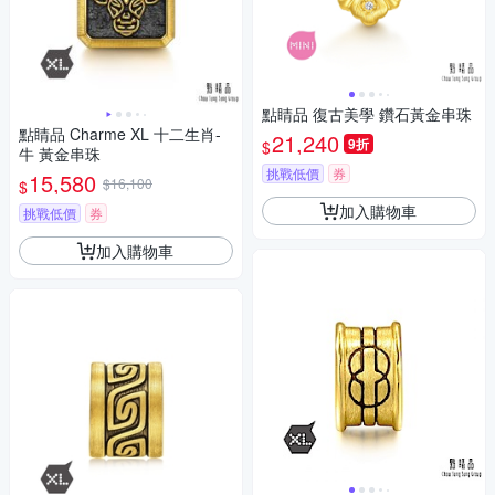
點睛品 復古美學 鑽石黃金串珠
點睛品 Charme XL 十二生肖-
21,240
9折
$
牛 黃金串珠
挑戰低價
券
15,580
$16,100
$
加入購物車
挑戰低價
券
加入購物車