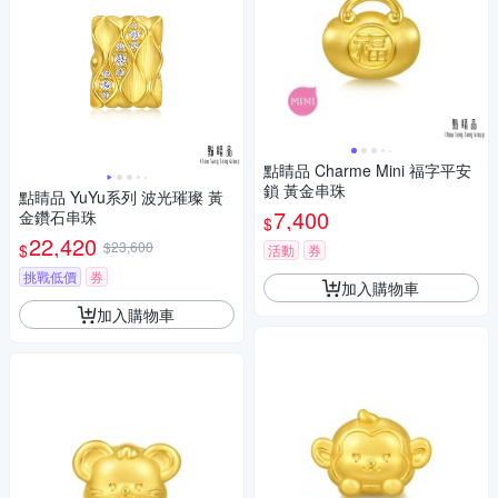
點睛品 Charme Mini 福字平安
鎖 黃金串珠
點睛品 YuYu系列 波光璀璨 黃
7,400
金鑽石串珠
$
22,420
$23,600
$
活動
券
挑戰低價
券
加入購物車
加入購物車