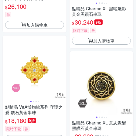
26,100
$
點睛品 Charme XL 黑曜魅影
黃金黑鑽石串珠
券
30,240
9折
$
加入購物車
限時下殺
券
加入購物車
點睛品 V&A博物館系列 守護之
愛 鑽石黃金串珠
18,180
9折
$
點睛品 Charme XL 意志覺醒
黑鑽石黃金串珠
限時下殺
券