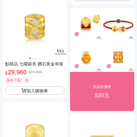
點睛品 七曜銀杏 鑽石黃金串珠
29,960
$31,000
$
限時下殺
券
商品折價券
加入購物車
520元