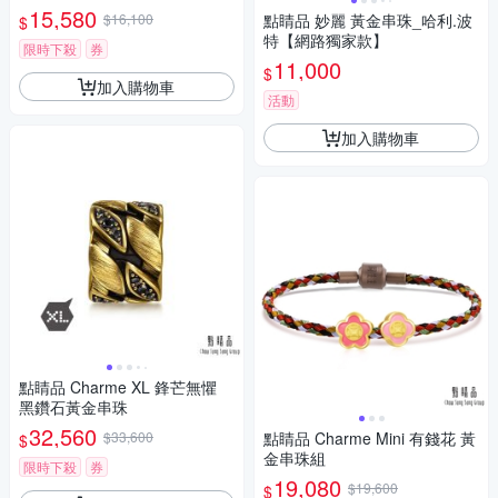
15,580
$16,100
點睛品 妙麗 黃金串珠_哈利.波
$
特【網路獨家款】
限時下殺
券
11,000
$
加入購物車
活動
加入購物車
點睛品 Charme XL 鋒芒無懼
黑鑽石黃金串珠
32,560
$33,600
點睛品 Charme Mini 有錢花 黃
$
金串珠組
限時下殺
券
19,080
$19,600
$