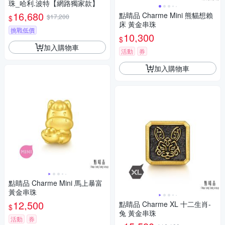
珠_哈利.波特【網路獨家款】
16,680
點睛品 Charme Mini 熊貓想賴
$17,200
$
床 黃金串珠
挑戰低價
10,300
$
加入購物車
活動
券
加入購物車
點睛品 Charme Mini 馬上暴富
黃金串珠
12,500
點睛品 Charme XL 十二生肖-
$
兔 黃金串珠
活動
券