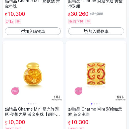
點睛品 Charme Mini 壓歲錢 黃
點睛品 Charme 財運亨通 黃金
金串珠
串珠組
10,300
30,260
$31,300
$
$
活動
券
限時下殺
券
加入購物車
加入購物車
點睛品 Charme Mini 星光許願
點睛品 Charme Mini 彩繪如意
瓶-夢想之星 黃金串珠【網路獨
紋 黃金串珠
家款】
10,300
10,300
$
$