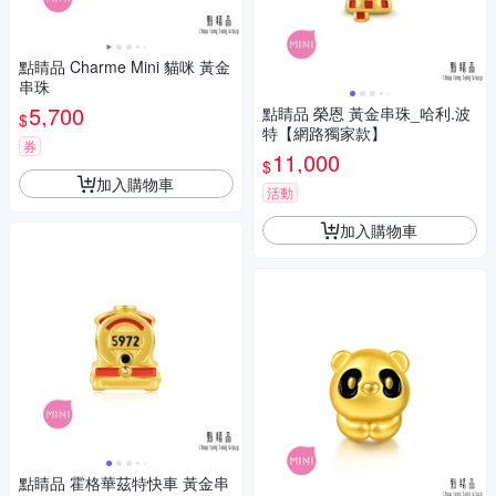
點睛品 Charme Mini 貓咪 黃金
串珠
5,700
點睛品 榮恩 黃金串珠_哈利.波
$
特【網路獨家款】
券
11,000
$
加入購物車
活動
加入購物車
點睛品 霍格華茲特快車 黃金串