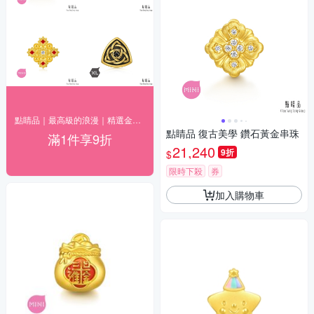
點睛品｜最高級的浪漫｜精選金飾9折
點睛品 復古美學 鑽石黃金串珠
滿1件享9折
21,240
9折
$
限時下殺
券
加入購物車