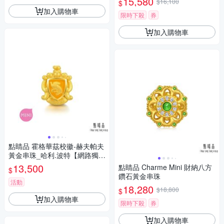
15,580
$16,100
$
加入購物車
限時下殺
券
加入購物車
點睛品 霍格華茲校徽-赫夫帕夫
黃金串珠_哈利.波特【網路獨家
款】
13,500
點睛品 Charme Mini 財納八方
$
鑽石黃金串珠
活動
18,280
$18,800
$
加入購物車
限時下殺
券
加入購物車