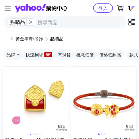
Yahoo購物中心
登入
點睛品
黃金串珠/吊飾
點睛品
品牌
快速到貨
有現貨
挑戰低價
價格低到高
款式