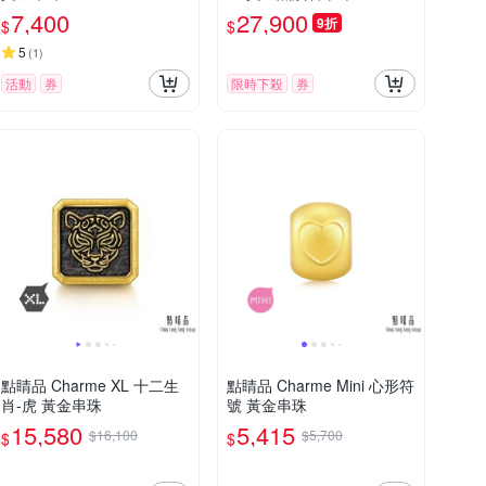
7,400
27,900
9折
$
$
5
(
1
)
活動
券
限時下殺
券
點睛品 Charme XL 十二生
點睛品 Charme Mini 心形符
肖-虎 黃金串珠
號 黃金串珠
15,580
5,415
$16,100
$5,700
$
$