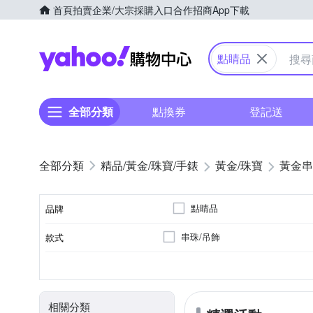
首頁
拍賣
企業/大宗採購入口
合作招商
App下載
Yahoo購物中心
點睛品
全部分類
點換券
登記送
精品/黃金/珠寶/手錶
黃金/珠寶
黃金串
點睛品
品牌
串珠/吊飾
款式
品牌名稱
0.5錢以下
0.5錢~1錢
總重量分類
相關分類