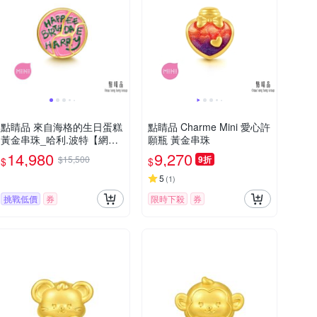
點睛品 來自海格的生日蛋糕
點睛品 Charme Mini 愛心許
黃金串珠_哈利.波特【網路
願瓶 黃金串珠
獨家款】
14,980
9,270
$15,500
9折
$
$
5
(
1
)
挑戰低價
券
限時下殺
券