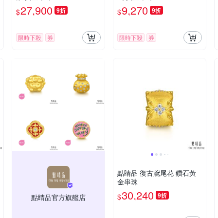
27,900
9,270
9折
9折
$
$
限時下殺
券
限時下殺
券
點睛品 復古鳶尾花 鑽石黃
金串珠
30,240
9折
$
點睛品官方旗艦店