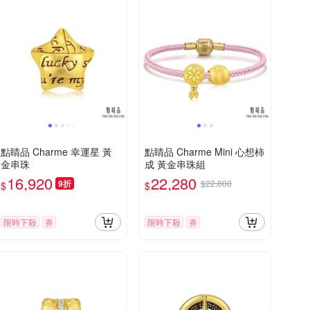
點睛品 Charme 幸運星 黃
點睛品 Charme Mini 心想柿
金串珠
成 黃金串珠組
16,920
22,280
9折
$22,800
$
$
限時下殺
券
限時下殺
券