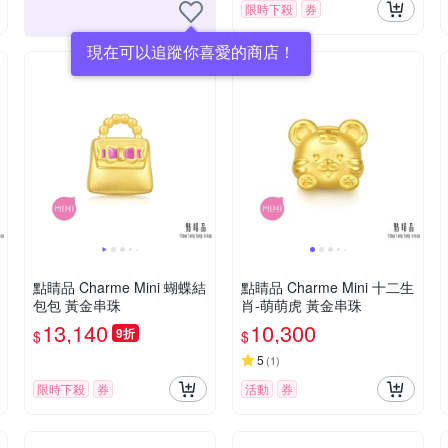
限時下殺
券
現在可以追蹤你喜愛的商店！
點睛品 Charme Mini 蝴蝶結
點睛品 Charme Mini 十二生
包包 黃金串珠
肖-萌萌虎 黃金串珠
13,140
10,300
9折
$
$
5
(
1
)
限時下殺
券
活動
券