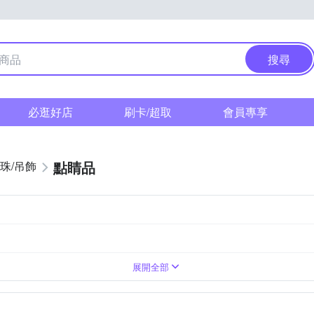
搜尋
必逛好店
刷卡/超取
會員專享
點睛品
珠/吊飾
展開全部