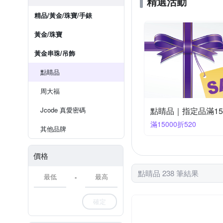
精選活動
精品/黃金/珠寶/手錶
黃金/珠寶
黃金串珠/吊飾
點睛品
周大福
Jcode 真愛密碼
點睛品｜指定品滿15,
滿15000折520
其他品牌
價格
點睛品 238 筆結果
-
確定