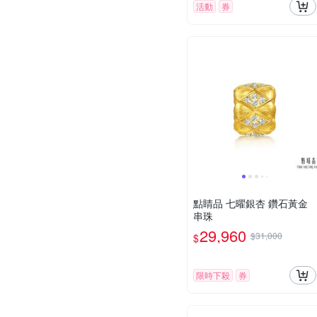
活動
券
點睛品 七曜銀杏 鑽石黃金
串珠
29,960
$31,000
$
限時下殺
券