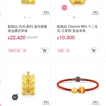
點睛品 YuYu系列 波光璀璨
點睛品 Charme Mini 十二生
黃金鑽石串珠
肖-汪星狗 黃金串珠
22,420
10,300
$23,600
$
$
限時下殺
券
活動
券