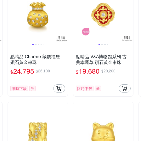
點睛品 Charme 藏鑽福袋
點睛品 V&A博物館系列 古
鑽石黃金串珠
典幸運草 鑽石黃金串珠
24,795
19,680
$26,100
$20,200
$
$
限時下殺
券
限時下殺
券