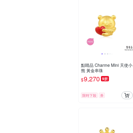
點睛品 Charme Mini 天使小
熊 黃金串珠
9,270
9折
$
限時下殺
券