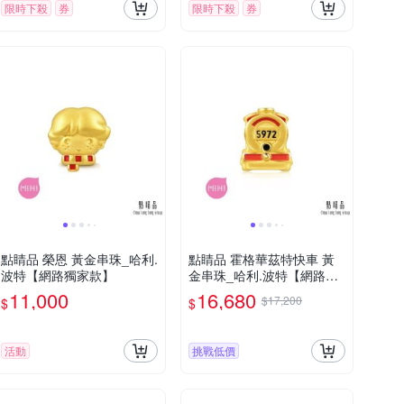
限時下殺
券
限時下殺
券
點睛品 榮恩 黃金串珠_哈利.
點睛品 霍格華茲特快車 黃
波特【網路獨家款】
金串珠_哈利.波特【網路獨
家款】
11,000
16,680
$17,200
$
$
活動
挑戰低價