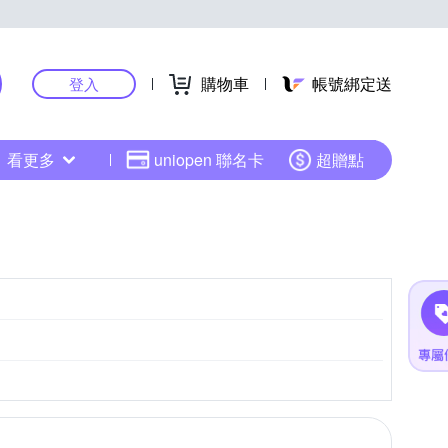
購物車
帳號綁定送
登入
看更多
uniopen 聯名卡
超贈點