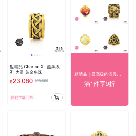
點睛品 Charme XL 酷黑系
列 力量 黃金串珠
點睛品｜最高級的浪漫｜精選金飾9折
23,080
$23,600
$
滿1件享9折
限時下殺
券