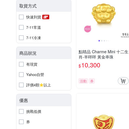
取貨方式
快速到貨
7-11常溫
7-11冷凍
點睛品 Charme Mini 十二生
商品狀況
肖-羊咩咩 黃金串珠
10,300
有現貨
$
Yahoo自營
活動
券
評價4顆
以上
優惠
挑戰低價
券