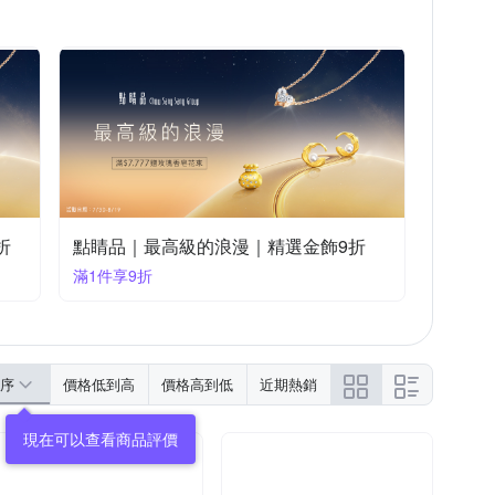
折
點睛品｜最高級的浪漫｜精選金飾9折
滿1件享9折
序
價格低到高
價格高到低
近期熱銷