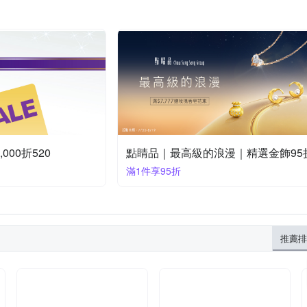
000折520
點睛品｜最高級的浪漫｜精選金飾95
滿1件享95折
推薦排