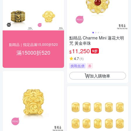
點睛品 Charme Mini 蓮花大明
咒 黃金串珠
點睛品｜指定品滿15,000折520
11,250
9折
滿15000折520
$
4.7
(
1
)
挑戰低價
券
加入購物車