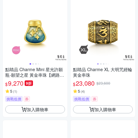
點睛品 Charme Mini 星光許願
點睛品 Charme XL 大明咒經輪
瓶-願望之星 黃金串珠【網路獨
黃金串珠
家款】
9,270
23,080
9折
$23,600
$
$
5
5
(
1
)
(
4
)
挑戰低價
券
挑戰低價
券
加入購物車
加入購物車