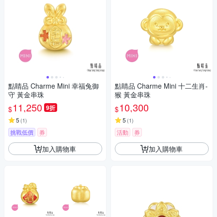
點睛品 Charme Mini 幸福兔御
點睛品 Charme Mini 十二生肖-
守 黃金串珠
猴 黃金串珠
11,250
10,300
9折
$
$
5
5
(
1
)
(
1
)
挑戰低價
券
活動
券
加入購物車
加入購物車