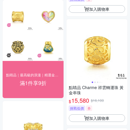
加入購物車
點睛品｜最高級的浪漫｜精選金飾9折
滿1件享9折
點睛品 Charme 祥雲轉運珠 黃
金串珠
15,580
$16,100
$
挑戰低價
券
加入購物車