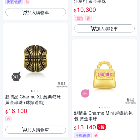
汪星狗 黃金串珠
挑戰低價
券
10,300
$
加入購物車
活動
券
加入購物車
點睛品 Charme XL 經典籃球
黃金串珠 (球類運動)
16,100
$
點睛品 Charme Mini 蝴蝶結包
包 黃金串珠
券
13,140
9折
$
加入購物車
挑戰低價
券