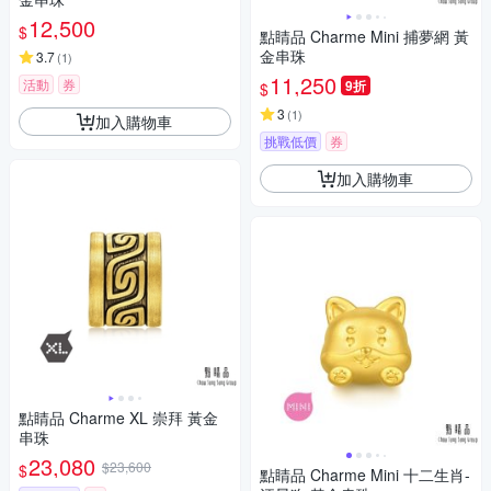
12,500
$
點睛品 Charme Mini 捕夢網 黃
金串珠
3.7
(
1
)
11,250
活動
券
9折
$
3
(
1
)
加入購物車
挑戰低價
券
加入購物車
點睛品 Charme XL 崇拜 黃金
串珠
23,080
$23,600
$
點睛品 Charme Mini 十二生肖-