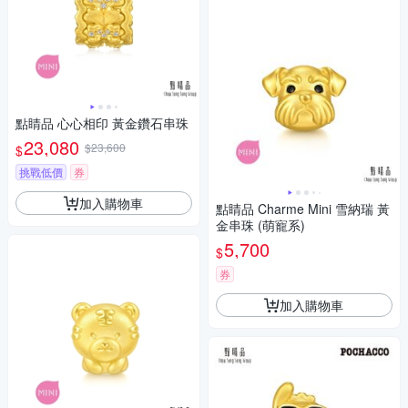
點睛品 心心相印 黃金鑽石串珠
23,080
$23,600
$
挑戰低價
券
加入購物車
點睛品 Charme Mini 雪納瑞 黃
金串珠 (萌寵系)
5,700
$
券
加入購物車