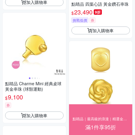
加入購物車
點睛品 四葉心語 黃金鑽石串珠
23,490
9折
$
挑戰低價
券
加入購物車
點睛品 Charme Mini 經典桌球
黃金串珠 (球類運動)
9,100
$
券
加入購物車
點睛品｜最高級的浪漫｜精選金飾95折
滿1件享95折