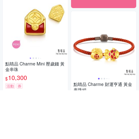
點睛品 Charme Mini 壓歲錢 黃
金串珠
10,300
$
點睛品 Charme 財運亨通 黃金
活動
券
串珠組
加入購物車
30,260
$31,300
$
限時下殺
券
加入購物車