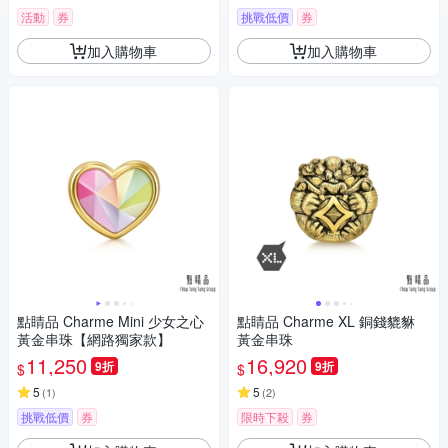
活動
券
挑戰低價
券
加入購物車
加入購物車
點睛品 Charme Mini 少女之心
點睛品 Charme XL 銅錢貔貅
黃金串珠【網路獨家款】
黃金串珠
11,250
16,920
9折
9折
$
$
5
5
(
1
)
(
2
)
挑戰低價
券
限時下殺
券