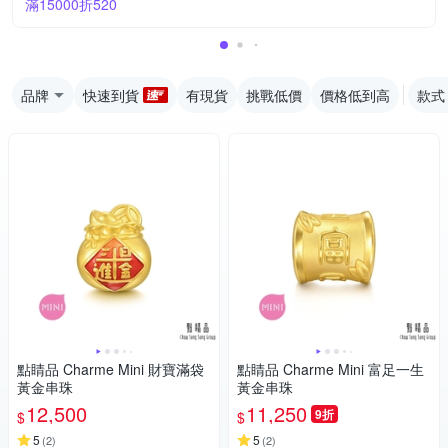
滿15000折520
品牌
快速到貨
有現貨
挑戰低價
價格低到高
款式
點睛品 Charme Mini 財寶滿袋
點睛品 Charme Mini 富足一生
黃金串珠
黃金串珠
12,500
11,250
9折
$
$
5
5
(
2
)
(
2
)