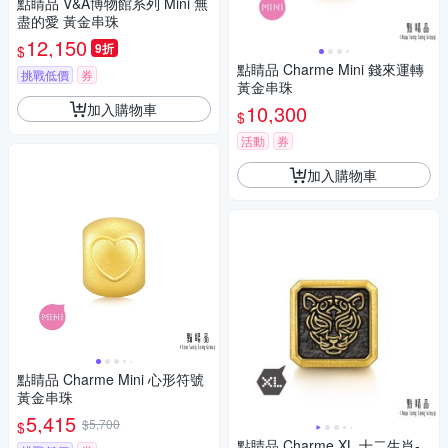
點睛品 V&A博物館系列 Mini 無
盡的愛 黃金串珠
12,150
9折
$
點睛品 Charme Mini 錢來運轉
挑戰低價
券
黃金串珠
加入購物車
10,300
$
活動
券
加入購物車
點睛品 Charme Mini 心形符號
黃金串珠
5,415
$5,700
$
點睛品 Charme XL 十二生肖-