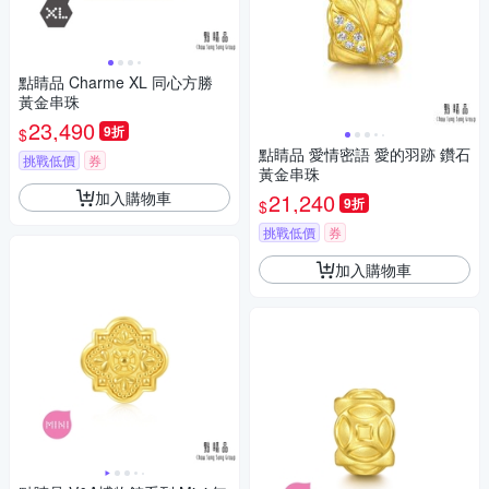
點睛品 Charme XL 同心方勝
黃金串珠
23,490
9折
$
點睛品 愛情密語 愛的羽跡 鑽石
挑戰低價
券
黃金串珠
加入購物車
21,240
9折
$
挑戰低價
券
加入購物車