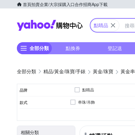
首頁
拍賣
企業/大宗採購入口
合作招商
App下載
Yahoo購物中心
點睛品
全部分類
點換券
登記送
精品/黃金/珠寶/手錶
黃金/珠寶
黃金串
點睛品
品牌
串珠/吊飾
款式
品牌名稱
0.5錢以下
0.5錢~1錢
總重量分類
相關分類