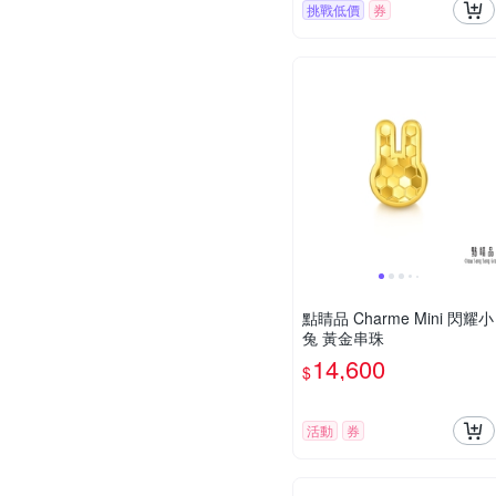
挑戰低價
券
點睛品 Charme Mini 閃耀小
兔 黃金串珠
14,600
$
活動
券