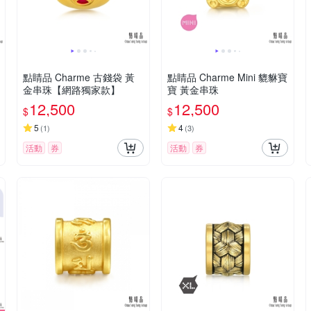
點睛品 Charme 古錢袋 黃
點睛品 Charme Mini 貔貅寶
金串珠【網路獨家款】
寶 黃金串珠
12,500
12,500
$
$
5
4
(
1
)
(
3
)
活動
券
活動
券