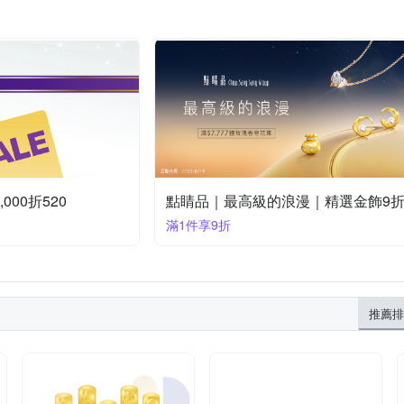
000折520
點睛品｜最高級的浪漫｜精選金飾9
滿1件享9折
推薦排