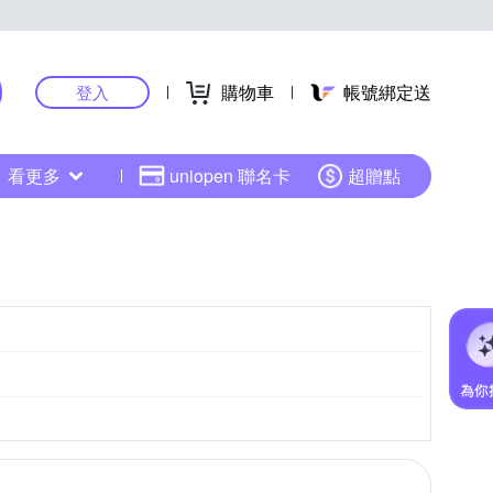
購物車
帳號綁定送
登入
看更多
uniopen 聯名卡
超贈點