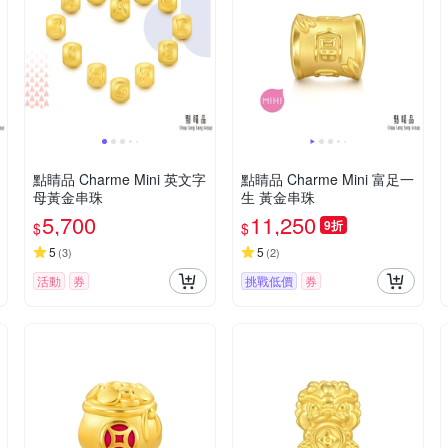
點睛品 Charme Mini 英文字
點睛品 Charme Mini 富足一
母黃金串珠
生 黃金串珠
5,700
11,250
9折
$
$
5
5
(
3
)
(
2
)
活動
券
挑戰低價
券