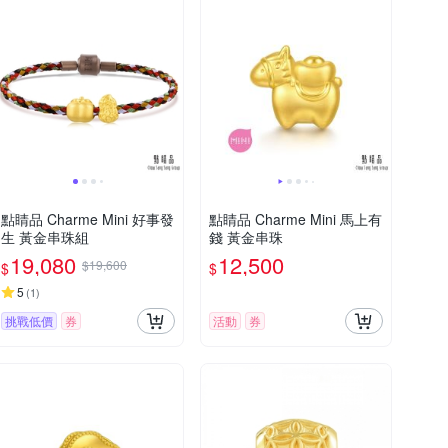
點睛品 Charme Mini 好事發
點睛品 Charme Mini 馬上有
生 黃金串珠組
錢 黃金串珠
19,080
12,500
$19,600
$
$
5
(
1
)
挑戰低價
券
活動
券