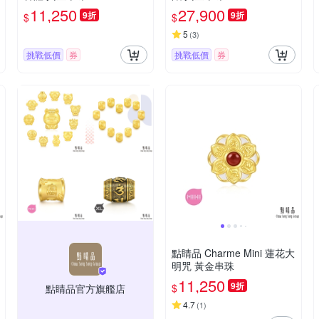
11,250
27,900
9折
9折
$
$
5
(
3
)
挑戰低價
券
挑戰低價
券
點睛品 Charme Mini 蓮花大
明咒 黃金串珠
11,250
9折
$
點睛品官方旗艦店
4.7
(
1
)