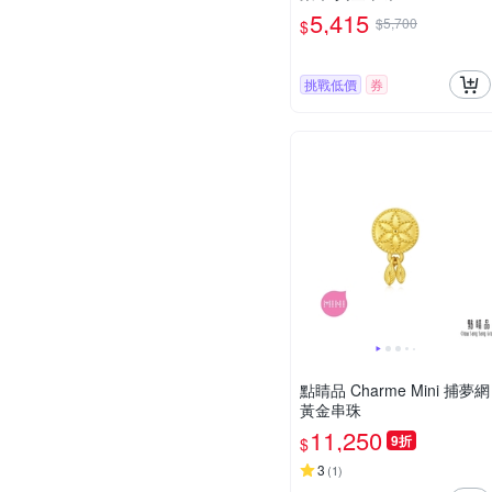
5,415
$5,700
$
挑戰低價
券
點睛品 Charme Mini 捕夢網
黃金串珠
11,250
9折
$
3
(
1
)