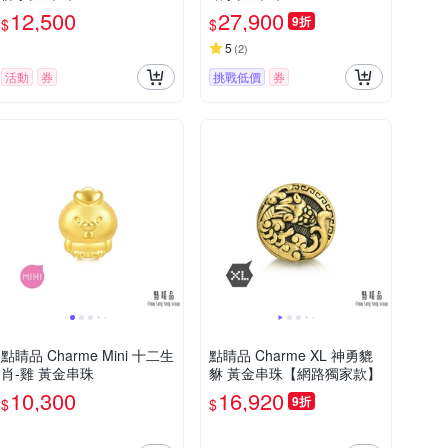
12,500
27,900
9折
$
$
5
(
2
)
活動
券
挑戰低價
券
點睛品 Charme Mini 十二生
點睛品 Charme XL 神勇貔
肖-雞 黃金串珠
貅 黃金串珠【網路獨家款】
10,300
16,920
9折
$
$