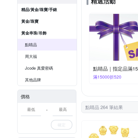
精選活動
精品/黃金/珠寶/手錶
黃金/珠寶
黃金串珠/吊飾
點睛品
周大福
Jcode 真愛密碼
點睛品｜指定品滿15,
滿15000折520
其他品牌
價格
點睛品 264 筆結果
-
確定