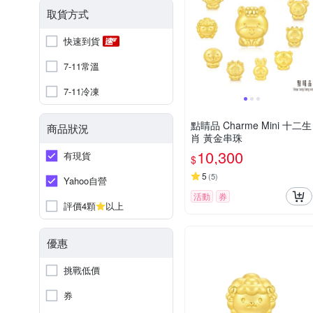
取貨方式
快速到貨
7-11常溫
7-11冷凍
點睛品 Charme Mini 十二生
商品狀況
肖 黃金串珠
10,300
有現貨
$
5
(
5
)
Yahoo自營
活動
券
評價4顆
以上
優惠
挑戰低價
券