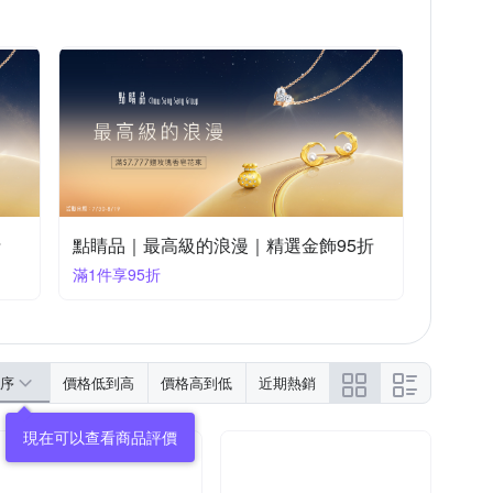
折
點睛品｜最高級的浪漫｜精選金飾95折
滿1件享95折
序
價格低到高
價格高到低
近期熱銷