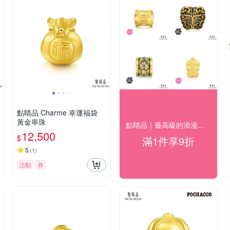
點睛品 Charme 幸運福袋
黃金串珠
點睛品｜最高級的浪漫｜精選金飾9折
12,500
$
滿1件享9折
5
(
1
)
活動
券