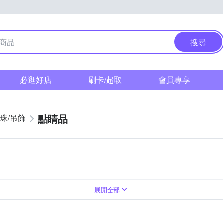
搜尋
必逛好店
刷卡/超取
會員專享
點睛品
珠/吊飾
展開全部