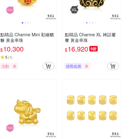
點睛品 Charme Mini 彩繪貔
點睛品 Charme XL 神話饕
貅 黃金串珠
餮 黃金串珠
10,300
16,920
9折
$
$
5
(
1
)
活動
券
挑戰低價
券