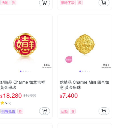
活動
券
限時下殺
券
點睛品 Charme 如意吉祥
點睛品 Charme Mini 四合如
黃金串珠
意 黃金串珠
18,280
7,400
$18,800
$
$
5
(
2
)
挑戰低價
券
活動
券