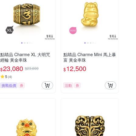
點睛品 Charme XL 大明咒
點睛品 Charme Mini 馬上暴
經輪 黃金串珠
富 黃金串珠
23,080
12,500
$23,600
$
$
5
(
4
)
挑戰低價
券
活動
券