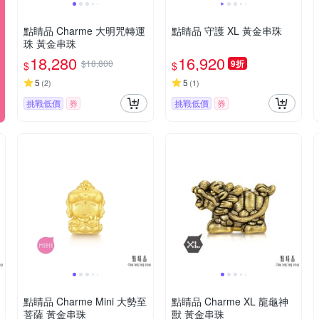
點睛品 Charme 大明咒轉運
點睛品 守護 XL 黃金串珠
珠 黃金串珠
18,280
16,920
$18,800
9折
$
$
5
5
(
2
)
(
1
)
挑戰低價
券
挑戰低價
券
點睛品 Charme Mini 大勢至
點睛品 Charme XL 龍龜神
菩薩 黃金串珠
獸 黃金串珠