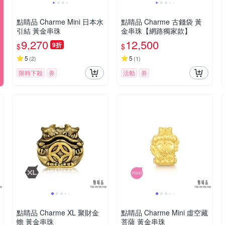
點睛品 Charme Mini 日本水
點睛品 Charme 古錢袋 黃
引結 黃金串珠
金串珠【網路獨家款】
9,270
12,500
9折
$
$
5
5
(
2
)
(
1
)
限時下殺
券
活動
券
點睛品 Charme XL 聚財金
點睛品 Charme Mini 虛空藏
蟾 黃金串珠
菩薩 黃金串珠