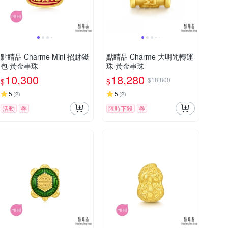
點睛品 Charme Mini 招財錢
點睛品 Charme 大明咒轉運
包 黃金串珠
珠 黃金串珠
10,300
18,280
$18,800
$
$
5
5
(
2
)
(
2
)
活動
券
限時下殺
券