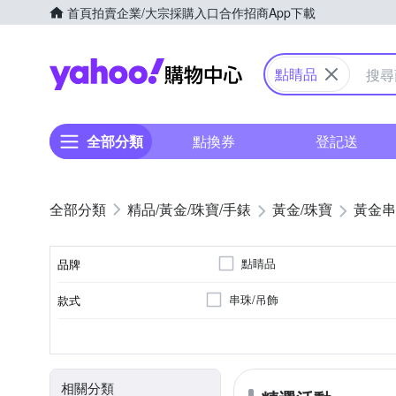
首頁
拍賣
企業/大宗採購入口
合作招商
App下載
Yahoo購物中心
點睛品
全部分類
點換券
登記送
精品/黃金/珠寶/手錶
黃金/珠寶
黃金串
點睛品
品牌
串珠/吊飾
款式
品牌名稱
0.5錢以下
0.5錢~1錢
總重量分類
相關分類