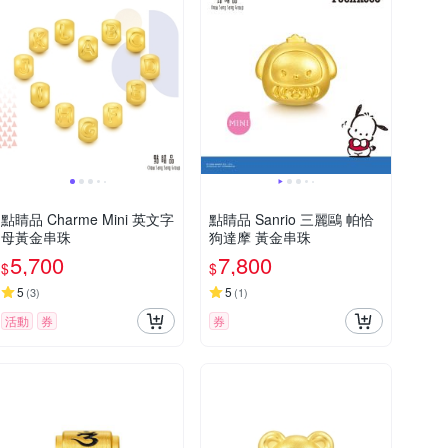
點睛品 Charme Mini 英文字
點睛品 Sanrio 三麗鷗 帕恰
母黃金串珠
狗達摩 黃金串珠
5,700
7,800
$
$
5
5
(
3
)
(
1
)
活動
券
券