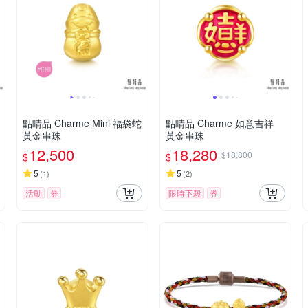
點睛品 Charme Mini 福袋蛇
點睛品 Charme 如意吉祥
黃金串珠
黃金串珠
12,500
18,280
$18,800
$
$
5
5
(
1
)
(
2
)
活動
券
限時下殺
券