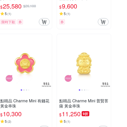
25,580
9,600
$26,100
$
$
5
5
(
1
)
(
1
)
限時下殺
券
券
點睛品 Charme Mini 有錢花
點睛品 Charme Mini 普賢菩
黃金串珠
薩 黃金串珠
10,300
11,250
9折
$
$
5
5
(
2
)
(
1
)