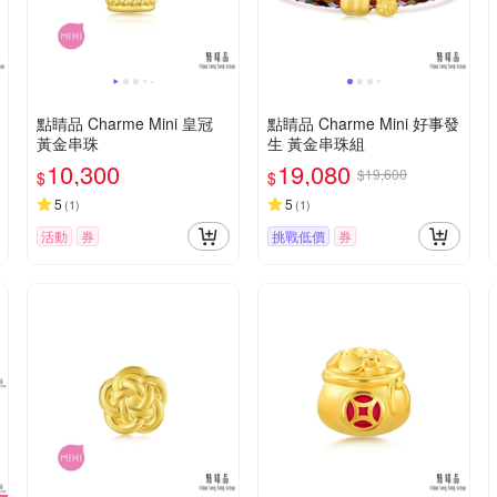
點睛品 Charme Mini 皇冠
點睛品 Charme Mini 好事發
黃金串珠
生 黃金串珠組
10,300
19,080
$19,600
$
$
5
5
(
1
)
(
1
)
活動
券
挑戰低價
券