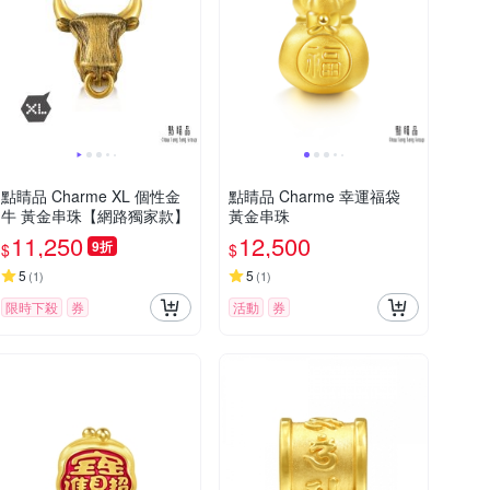
點睛品 Charme XL 個性金
點睛品 Charme 幸運福袋
牛 黃金串珠【網路獨家款】
黃金串珠
11,250
12,500
9折
$
$
5
5
(
1
)
(
1
)
限時下殺
券
活動
券