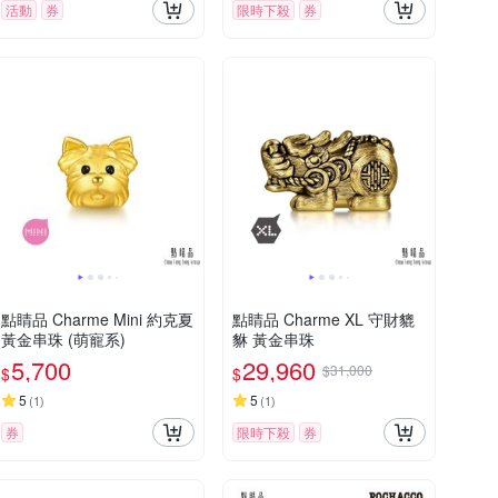
活動
券
限時下殺
券
點睛品 Charme Mini 約克夏
點睛品 Charme XL 守財貔
黃金串珠 (萌寵系)
貅 黃金串珠
5,700
29,960
$31,000
$
$
5
5
(
1
)
(
1
)
券
限時下殺
券