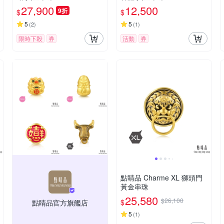
27,900
12,500
9折
$
$
5
5
(
2
)
(
1
)
限時下殺
券
活動
券
點睛品 Charme XL 獅頭門
黃金串珠
25,580
$26,100
$
點睛品官方旗艦店
5
(
1
)