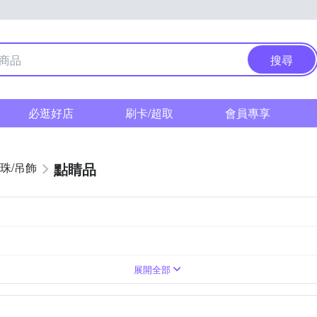
搜尋
必逛好店
刷卡/超取
會員專享
點睛品
珠/吊飾
展開全部