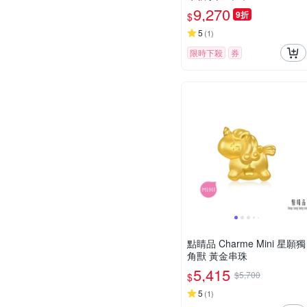
9,270
9折
$
5
(
1
)
限時下殺
券
點睛品 Charme Mini 星願獨
角獸 黃金串珠
5,415
$5,700
$
5
(
1
)