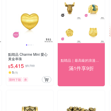
點睛品 Charme Mini 愛心
黃金串珠
點睛品｜最高級的浪漫｜精選金飾9折
5,415
$5,700
$
滿1件享9折
5
(
1
)
限時下殺
券