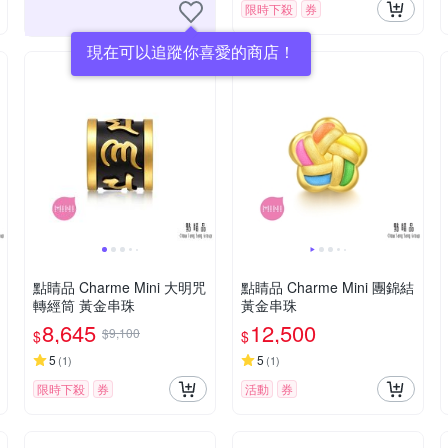
限時下殺
券
現在可以追蹤你喜愛的商店！
點睛品 Charme Mini 大明咒
點睛品 Charme Mini 團錦結
轉經筒 黃金串珠
黃金串珠
8,645
12,500
$9,100
$
$
5
5
(
1
)
(
1
)
限時下殺
券
活動
券