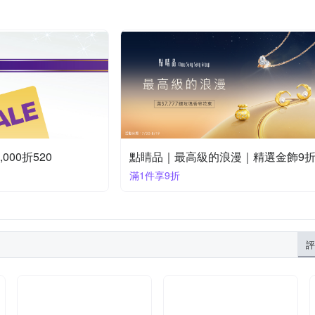
000折520
點睛品｜最高級的浪漫｜精選金飾9
滿1件享9折
評