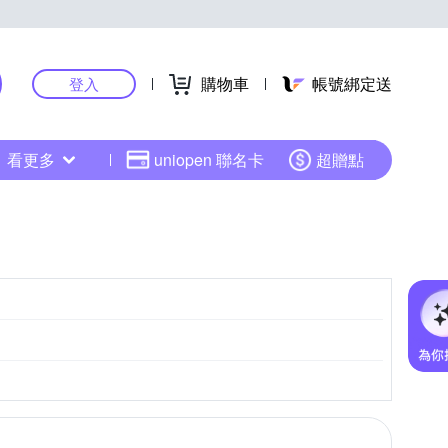
購物車
帳號綁定送
登入
看更多
uniopen 聯名卡
超贈點