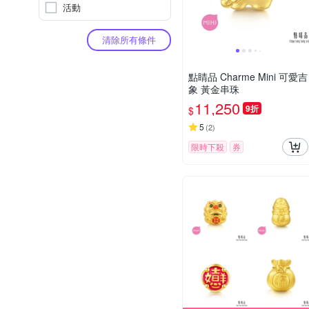
活動
清除所有條件
點睛品 Charme Mini 可愛吉
象 黃金串珠
11,250
9折
$
5
(
2
)
限時下殺
券