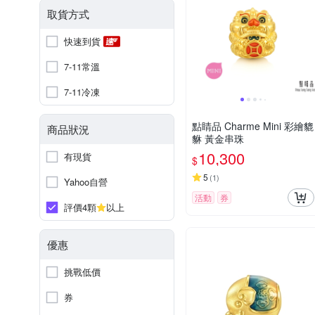
取貨方式
快速到貨
7-11常溫
7-11冷凍
點睛品 Charme Mini 彩繪貔
商品狀況
貅 黃金串珠
10,300
有現貨
$
5
(
1
)
Yahoo自營
活動
券
評價4顆
以上
優惠
挑戰低價
券