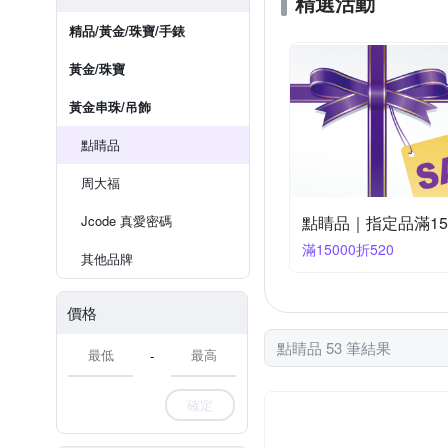
精選活動
精品/黃金/珠寶/手錶
黃金/珠寶
黃金串珠/吊飾
點睛品
周大福
Jcode 真愛密碼
點睛品｜指定品滿15,
滿15000折520
其他品牌
價格
點睛品 53 筆結果
-
確定