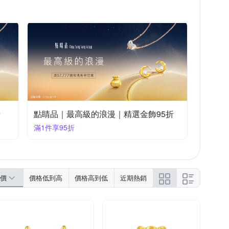
折
點睛品｜最高級的浪漫｜精選金飾95折
滿1件享95折
價
價格低到高
價格高到低
近期熱銷