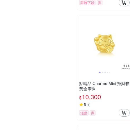
限時下殺
券
點睛品 Charme Mini 招財貓
黃金串珠
10,300
$
5
(
1
)
活動
券