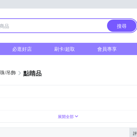
搜尋
必逛好店
刷卡/超取
會員專享
點睛品
珠/吊飾
展開全部
評