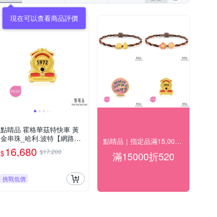
現在可以查看商品評價
點睛品 霍格華茲特快車 黃
金串珠_哈利.波特【網路獨
點睛品｜指定品滿15,000折520
家款】
16,680
$17,200
$
滿15000折520
挑戰低價