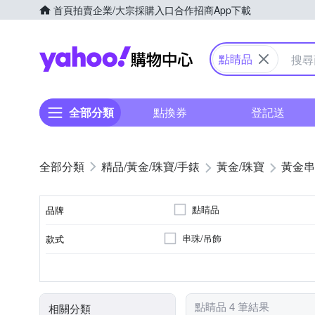
首頁
拍賣
企業/大宗採購入口
合作招商
App下載
Yahoo購物中心
點睛品
全部分類
點換券
登記送
精品/黃金/珠寶/手錶
黃金/珠寶
黃金串
點睛品
品牌
串珠/吊飾
款式
品牌名稱
0.5錢以下
總重量分類
點睛品 4 筆結果
相關分類