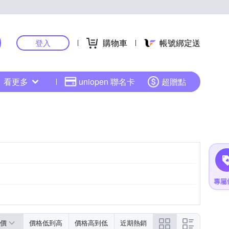
購物車
帳號綁定送
登入
看更多
uniopen 聯名卡
超贈點
價
價格低到高
價格高到低
近期熱銷