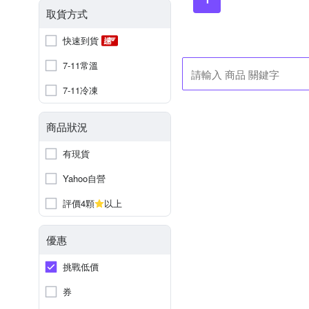
取貨方式
快速到貨
7-11常溫
7-11冷凍
商品狀況
有現貨
Yahoo自營
評價4顆
以上
優惠
挑戰低價
券