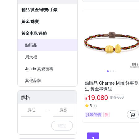
精品/黃金/珠寶/手錶
黃金/珠寶
黃金串珠/吊飾
點睛品
周大福
Jcode 真愛密碼
其他品牌
點睛品 Charme Mini 好事發
生 黃金串珠組
19,080
價格
$19,600
$
5
(
1
)
-
挑戰低價
券
確定
1