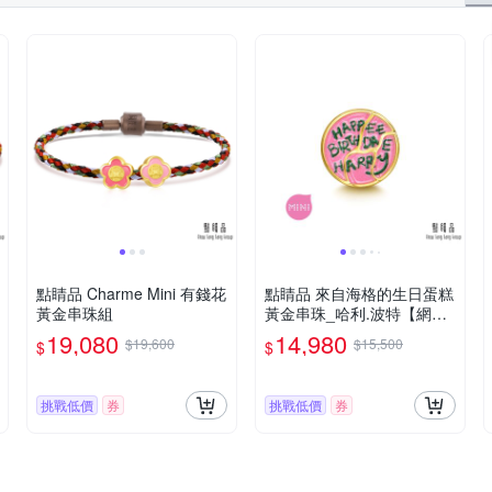
點睛品 Charme Mini 有錢花
點睛品 來自海格的生日蛋糕
黃金串珠組
黃金串珠_哈利.波特【網路
獨家款】
19,080
14,980
$19,600
$15,500
$
$
挑戰低價
券
挑戰低價
券