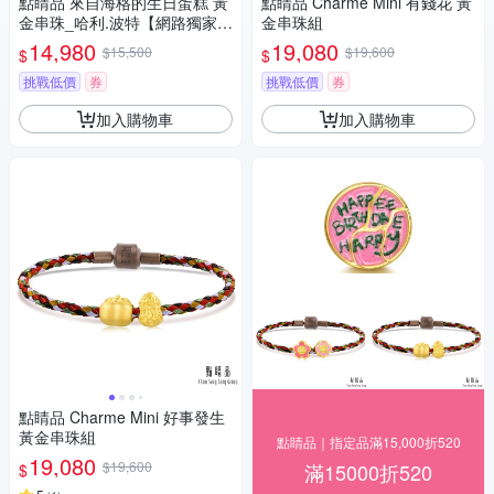
點睛品 來自海格的生日蛋糕 黃
點睛品 Charme Mini 有錢花 黃
金串珠_哈利.波特【網路獨家
金串珠組
款】
14,980
19,080
$15,500
$19,600
$
$
挑戰低價
券
挑戰低價
券
加入購物車
加入購物車
點睛品 Charme Mini 好事發生
黃金串珠組
點睛品｜指定品滿15,000折520
19,080
$19,600
滿15000折520
$