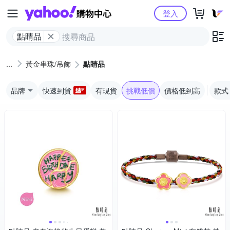
Yahoo購物中心
登入
點睛品
黃金串珠/吊飾
點睛品
品牌
快速到貨
有現貨
挑戰低價
價格低到高
款式