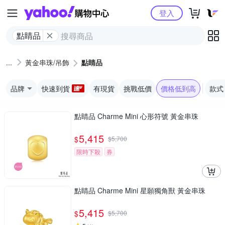
Yahoo購物中心
登入
點睛品
黃金串珠/吊飾
點睛品
品牌
快速到貨
有現貨
挑戰低價
價格低到高
款式
點睛品 Charme Mini 心形符號 黃金串珠
5,415
$
$
5,700
限時下殺
券
點睛品 Charme Mini 星願獨角獸 黃金串珠
5,415
$
$
5,700