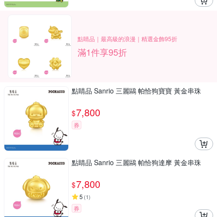
點睛品｜最高級的浪漫｜精選金飾95折
滿1件享95折
點睛品 Sanrio 三麗鷗 帕恰狗寶寶 黃金串珠
7,800
$
券
點睛品 Sanrio 三麗鷗 帕恰狗達摩 黃金串珠
7,800
$
5
(
1
)
券