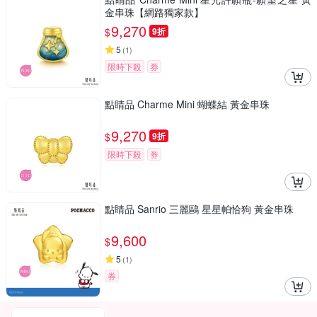
金串珠【網路獨家款】
9,270
$
9折
5
(
1
)
限時下殺
券
點睛品 Charme Mini 蝴蝶結 黃金串珠
9,270
$
9折
限時下殺
券
點睛品 Sanrio 三麗鷗 星星帕恰狗 黃金串珠
9,600
$
5
(
1
)
券