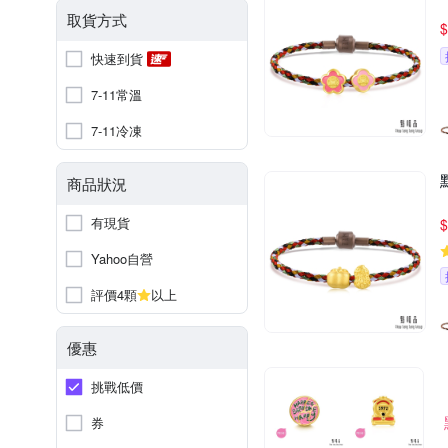
取貨方式
$
快速到貨
7-11常溫
7-11冷凍
商品狀況
有現貨
$
Yahoo自營
評價4顆
以上
優惠
挑戰低價
券