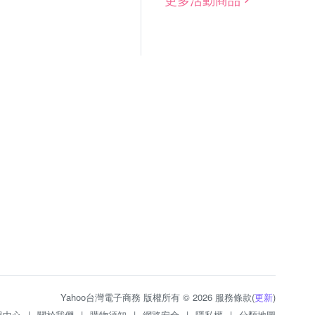
Yahoo台灣電子商務 版權所有 © 2026 服務條款(
更新
)
服中心
|
關於我們
|
購物須知
|
網路安全
|
隱私權
|
分類地圖