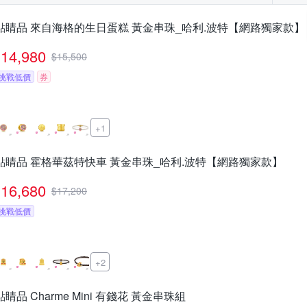
點睛品 來自海格的生日蛋糕 黃金串珠_哈利.波特【網路獨家款】
14,980
$
15,500
挑戰低價
券
+1
點睛品 霍格華茲特快車 黃金串珠_哈利.波特【網路獨家款】
16,680
$
17,200
挑戰低價
+2
點睛品 Charme Mini 有錢花 黃金串珠組