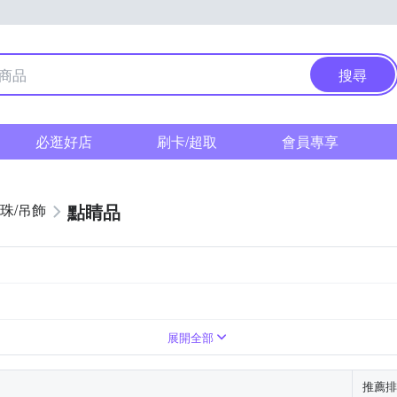
搜尋
必逛好店
刷卡/超取
會員專享
點睛品
珠/吊飾
展開全部
推薦排