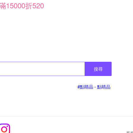
滿15000折520
搜尋
#點睛品 - 點睛品
客