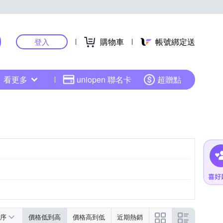
購物車
帳號綁定送
登入
看更多
uniopen 聯名卡
超贈點
序
價格低到高
價格高到低
近期熱銷