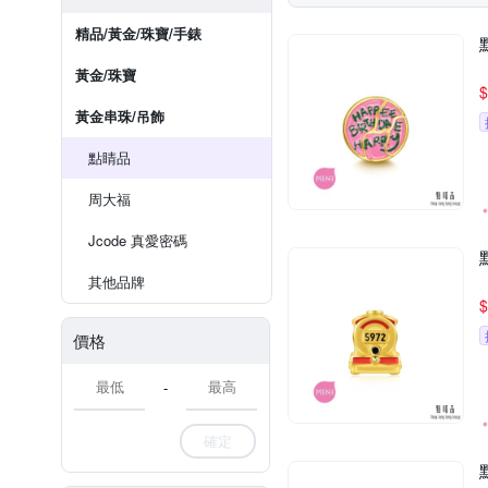
精品/黃金/珠寶/手錶
黃金/珠寶
$
黃金串珠/吊飾
點睛品
周大福
Jcode 真愛密碼
其他品牌
$
價格
-
確定