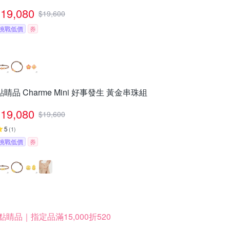
19,080
$
19,600
挑戰低價
券
點睛品 Charme Mini 好事發生 黃金串珠組
19,080
$
19,600
5
(
1
)
挑戰低價
券
點睛品｜指定品滿15,000折520