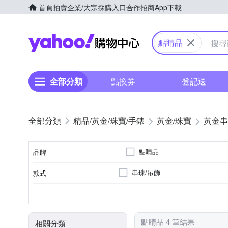
首頁
拍賣
企業/大宗採購入口
合作招商
App下載
Yahoo購物中心
點睛品
全部分類
點換券
登記送
精品/黃金/珠寶/手錶
黃金/珠寶
黃金串
點睛品
品牌
串珠/吊飾
款式
品牌名稱
0.5錢以下
總重量分類
點睛品 4 筆結果
相關分類