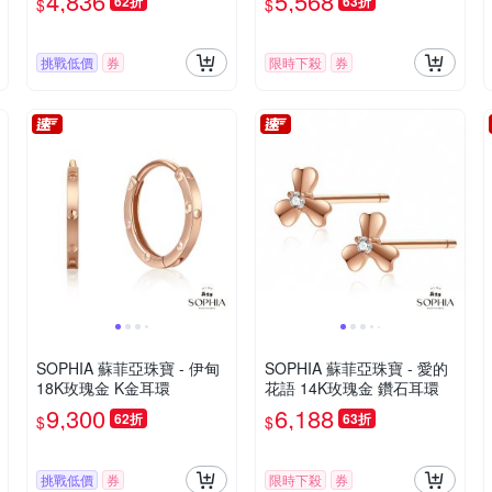
4,836
5,568
62折
63折
$
$
挑戰低價
券
限時下殺
券
SOPHIA 蘇菲亞珠寶 - 伊甸
SOPHIA 蘇菲亞珠寶 - 愛的
18K玫瑰金 K金耳環
花語 14K玫瑰金 鑽石耳環
9,300
6,188
62折
63折
$
$
挑戰低價
券
限時下殺
券