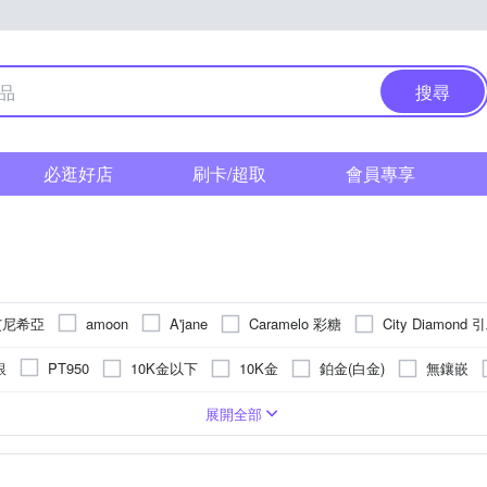
搜尋
必逛好店
刷卡/超取
會員專享
 艾尼希亞
Caramelo 彩糖
City Diamond 
amoon
A'jane
ides 愛蒂思
Eileen Me
IS DIAMOND
JELY Diamond
銀
10K金以下
10K金
鉑金(白金)
無鑲嵌
PT950
HIA 蘇菲亞珠寶
一點絕
其他品牌
周大福
小樂珠寶
50分以上
耳環
心形
彩鑽成色請見說明
極優Excellent
男戒
橢圓形
1克拉以上
手環/手鍊
優良Verygood
梨形/水滴形
9分~17分
對戒
馬眼形
良好Good
18分~29分
裸鑽
J以下
腳(踝)鍊
2個極優2Excel
VVS1
VVS2
SI2
H
SI1
G
J
IF
I
I1
I3
展開全部
女戒10+男戒12
女戒10+男戒13
女戒11+男戒11
女戒11+男戒
13