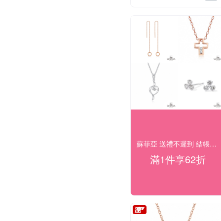
蘇菲亞 送禮不遲到 結帳62折
滿1件享62折