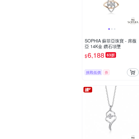
SOPHIA 蘇菲亞珠寶 - 席薇
亞 14K金 鑽石項墜
6,188
63折
$
挑戰低價
券