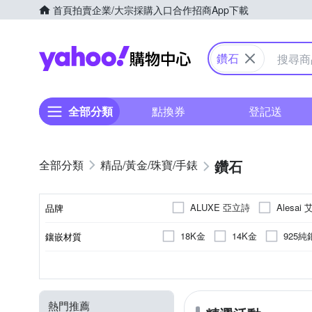
首頁
拍賣
企業/大宗採購入口
合作招商
App下載
Yahoo購物中心
鑽石
全部分類
點換券
登記送
鑽石
精品/黃金/珠寶/手錶
ALUXE 亞立詩
Alesai
品牌
Emperor Diamond 京華鑽石
18K金
14K金
925純
鑲嵌材質
品牌名稱
PERKINS 伯金仕
SOP
無
無主鑽
女戒
30分~49分
3個極優3Excellent
圓形
墜子
無主鑽
無主鑽
8分以下
項鏈
方形
無主鑽
D
F
VS2
VS1
E
主鑽淨度
主鑽成色
商品分類
總克拉分類
主鑽車工
主鑽形狀
鉅曜國際珠寶
女戒10+男戒11
P11
熱門推薦
女戒9+男戒12
女戒9+男戒