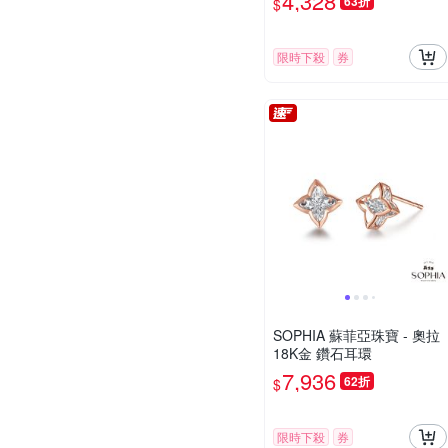
4,328
63折
$
限時下殺
券
SOPHIA 蘇菲亞珠寶 - 奧拉
18K金 鑽石耳環
7,936
62折
$
限時下殺
券