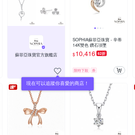
SOPHIA蘇菲亞珠寶 - 辛蒂
14K雙色 鑽石項墜
10,416
62折
$
蘇菲亞珠寶官方旗艦店
限時下殺
券
現在可以追蹤你喜愛的商店！