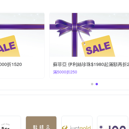
000折1520
蘇菲亞 伊利絲珍珠$1980起滿額再折2
滿5000折250