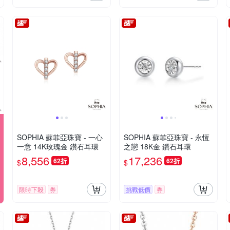
SOPHIA 蘇菲亞珠寶 - 一心
SOPHIA 蘇菲亞珠寶 - 永恆
一意 14K玫瑰金 鑽石耳環
之戀 18K金 鑽石耳環
8,556
17,236
62折
62折
$
$
限時下殺
券
挑戰低價
券