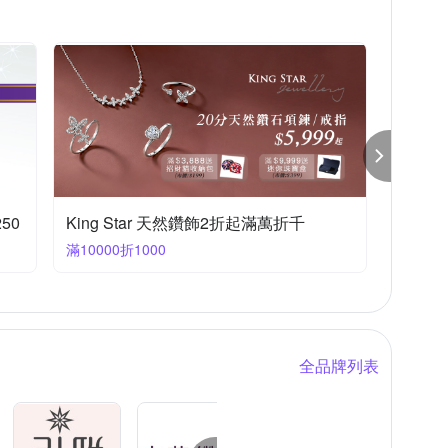
50
King Star 天然鑽飾2折起滿萬折千
滿10000折1000
全品牌列表