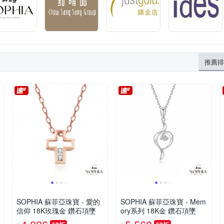
推薦排
SOPHIA 蘇菲亞珠寶 - 愛的
SOPHIA 蘇菲亞珠寶 - Mem
信仰 18K玫瑰金 鑽石項墜
ory系列 18K金 鑽石項墜