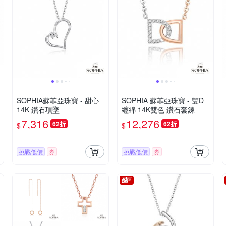
SOPHIA蘇菲亞珠寶 - 甜心
SOPHIA 蘇菲亞珠寶 - 雙D
14K 鑽石項墜
纏綿 14K雙色 鑽石套鍊
7,316
12,276
62折
62折
$
$
挑戰低價
券
挑戰低價
券