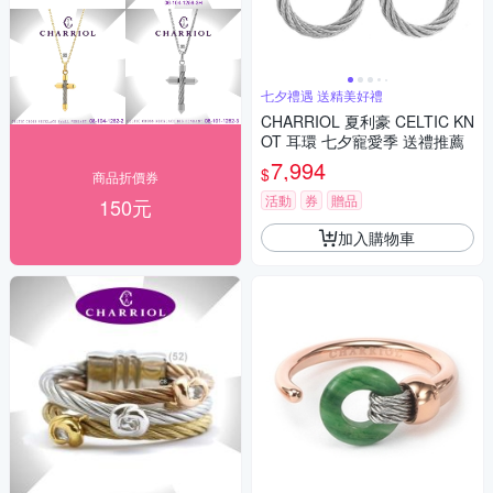
七夕禮遇 送精美好禮
CHARRIOL 夏利豪 CELTIC KN
OT 耳環 七夕寵愛季 送禮推薦
7,994
$
商品折價券
活動
券
贈品
150元
加入購物車