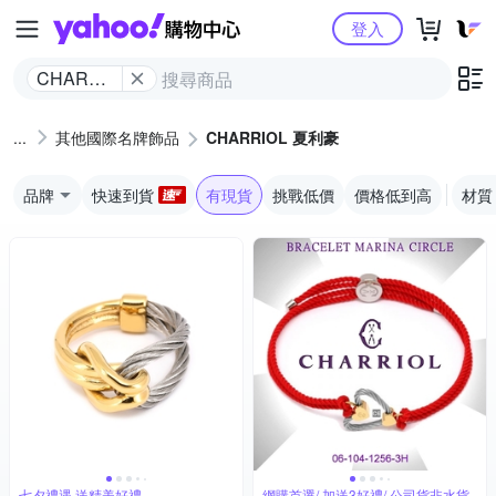
Yahoo購物中心
登入
CHARRIOL
夏利豪
其他國際名牌飾品
CHARRIOL 夏利豪
品牌
快速到貨
有現貨
挑戰低價
價格低到高
材質
七夕禮遇 送精美好禮
網購首選/ 加送3好禮/ 公司貨非水貨