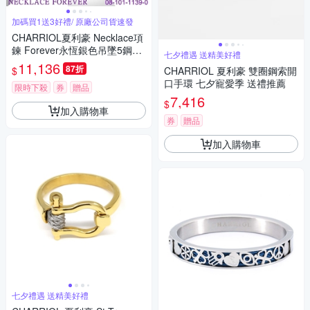
加碼買1送3好禮/ 原廠公司貨速發
CHARRIOL夏利豪 Necklace項
鍊 Forever永恆銀色吊墜5鋼索
七夕禮遇 送精美好禮
款 C6(08-101-1139-0)
11,136
87折
$
CHARRIOL 夏利豪 雙圈鋼索開
口手環 七夕寵愛季 送禮推薦
限時下殺
券
贈品
7,416
$
加入購物車
券
贈品
加入購物車
七夕禮遇 送精美好禮