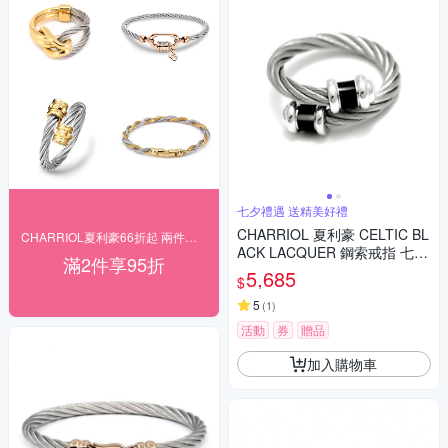
七夕禮遇 送精美好禮
CHARRIOL 夏利豪 CELTIC BL
CHARRIOL夏利豪66折起 兩件再享95折
ACK LACQUER 鋼索戒指 七夕
滿2件享95折
寵愛季 送禮推薦
5,685
$
5
(
1
)
活動
券
贈品
加入購物車