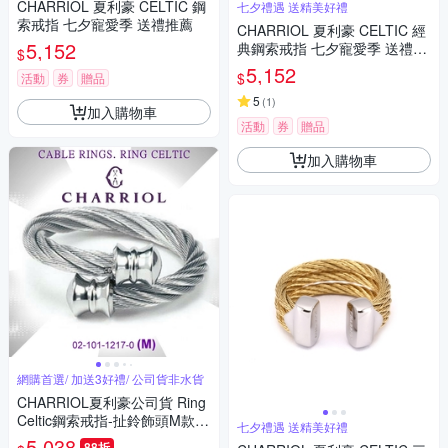
CHARRIOL 夏利豪 CELTIC 鋼
七夕禮遇 送精美好禮
索戒指 七夕寵愛季 送禮推薦
CHARRIOL 夏利豪 CELTIC 經
5,152
典鋼索戒指 七夕寵愛季 送禮推
$
薦
5,152
$
活動
券
贈品
5
(
1
)
加入購物車
活動
券
贈品
加入購物車
網購首選/ 加送3好禮/ 公司貨非水貨
CHARRIOL夏利豪公司貨 Ring
Celtic鋼索戒指-扯鈴飾頭M款 C
七夕禮遇 送精美好禮
6(02-101-1217-0/M)
5,038
88折