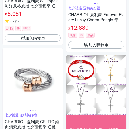
CHARRIOL 夏利豪 St-Tropez
海洋風格戒指 七夕寵愛季 送禮
七夕禮遇 送精美好禮
推薦
5,951
$
CHARRIOL 夏利豪 Forever Ev
ery Lucky Charm Bangle 幸運
3.7
(
1
)
符號鋼索手環 七夕寵愛季 送禮
12,880
$
活動
券
贈品
推薦
活動
券
贈品
加入購物車
加入購物車
七夕禮遇 送精美好禮
CHARRIOL 夏利豪 CELTIC 經
典鋼索戒指 七夕寵愛季 送禮推