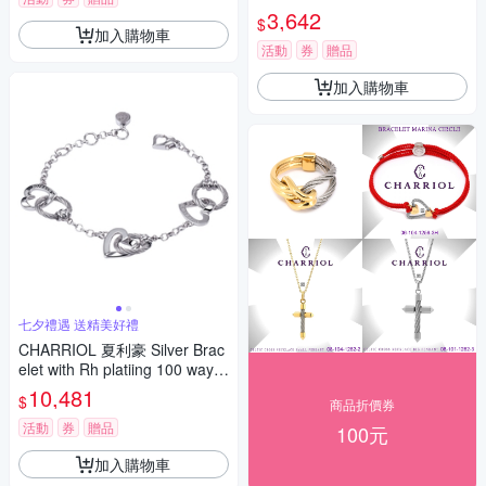
季 送禮推薦
3,642
$
加入購物車
活動
券
贈品
加入購物車
七夕禮遇 送精美好禮
CHARRIOL 夏利豪 Silver Brac
elet with Rh platiing 100 ways
to love 鋼索手鍊 七夕寵愛季 送
10,481
$
商品折價券
禮推薦
活動
券
贈品
100元
加入購物車