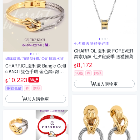
七夕禮遇 送精美好禮
CHARRIOL 夏利豪 FOREVER
鋼索項鍊 七夕寵愛季 送禮推薦
網購首選/ 加送3好禮/ 公司貨非水貨
8,172
$
CHARRIOL夏利豪 Bangle Celti
c KNOT雙色手環 金色鐲+銀索
活動
券
贈品
M款 C6(04-104-1277-0)
10,223
88折
$
加入購物車
挑戰低價
券
贈品
加入購物車