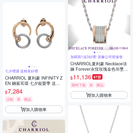
加碼買1送3好禮/ 原廠公司貨速發
CHARRIOL夏利豪 Necklace項
鍊 Forever永恆玫瑰金色吊墜5
七夕禮遇 送精美好禮
鋼索款 C6(08-102-1139-0)
11,136
87折
$
CHARRIOL 夏利豪 INFINITY Z
EN 鋼索耳環 七夕寵愛季 送禮
限時下殺
券
贈品
推薦
7,284
$
加入購物車
活動
券
贈品
加入購物車