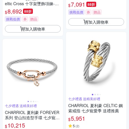
銀款 C6(08-101-1282-3)
7,091
eltic Cross 十字架墜飾項鍊-小
88折
$
金款 C6(08-104-1282-2)
8,692
88折
$
挑戰低價
券
贈品
挑戰低價
券
贈品
加入購物車
加入購物車
七夕禮遇 送精美好禮
CHARRIOL 夏利豪 CELTIC 鋼
七夕禮遇 送精美好禮
索戒指 七夕寵愛季 送禮推薦
CHARRIOL 夏利豪 FOREVER
5,951
系列 登山扣造型手環 七夕寵愛
$
季 送禮推薦
10,215
$
5
(
2
)