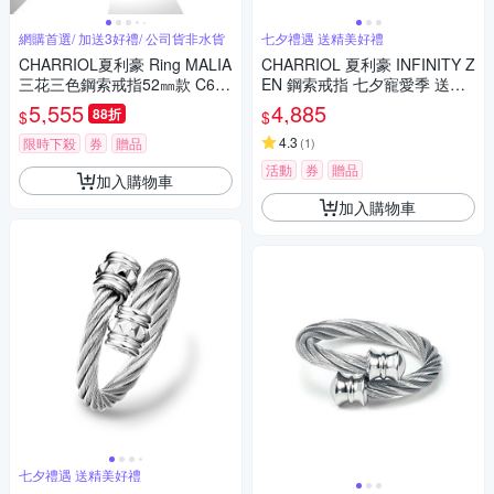
網購首選/ 加送3好禮/ 公司貨非水貨
七夕禮遇 送精美好禮
CHARRIOL夏利豪 Ring MALIA
CHARRIOL 夏利豪 INFINITY Z
三花三色鋼索戒指52㎜款 C6(0
EN 鋼索戒指 七夕寵愛季 送禮
2-2328-1220-0/52)
推薦
5,555
4,885
88折
$
$
4.3
限時下殺
券
贈品
(
1
)
活動
券
贈品
加入購物車
加入購物車
七夕禮遇 送精美好禮