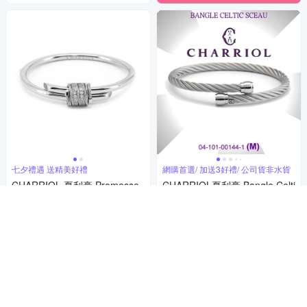
七夕禮遇 送精美好禮
網購首選/ 加送3好禮/ 公司貨非水貨
CHARRIOL 夏利豪 Promesse
CHARRIOL夏利豪 Bangle Celti
系列晶鑽纏繞鋼索手鐲 手環 七
c Sceau鋼索手環 酒桶飾頭M款
夕寵愛季 送禮推薦 04-101-129
C6(04-101-00144-1-M)
11,797
6,421
88折
$
$
3-1
券
贈品
挑戰低價
券
贈品
加入購物車
加入購物車