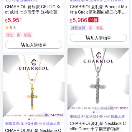
CHARRIOL 夏利豪 CELTIC Kn
CHARRIOL夏利豪 Bracelet Ma
ot 戒指 七夕寵愛季 送禮推薦
rina Circle濱海圈紅繩三心手鍊
C6(06-104-1256-3H)
5,951
5,986
88折
$
$
5
(
3
)
挑戰低價
券
贈品
活動
券
贈品
加入購物車
加入購物車
網購首選/ 加送3好禮/ 公司貨非水貨
CHARRIOL夏利豪 Necklace C
網購首選/ 加送3好禮/ 公司貨非水貨
eltic Cross 十字架墜飾項鍊-大
CHARRIOL夏利豪 Necklace C