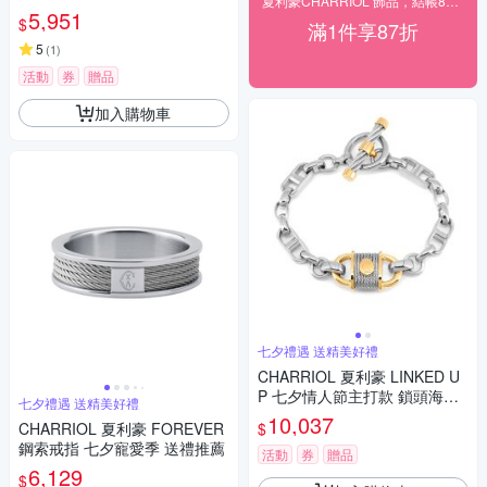
夏利豪CHARRIOL 飾品，結帳87折
薦
5,951
$
滿1件享87折
5
(
1
)
活動
券
贈品
加入購物車
七夕禮遇 送精美好禮
CHARRIOL 夏利豪 LINKED U
P 七夕情人節主打款 鎖頭海錨
七夕禮遇 送精美好禮
扣鋼索手鍊 七夕寵愛季 送禮推
10,037
$
CHARRIOL 夏利豪 FOREVER
薦
鋼索戒指 七夕寵愛季 送禮推薦
活動
券
贈品
6,129
$