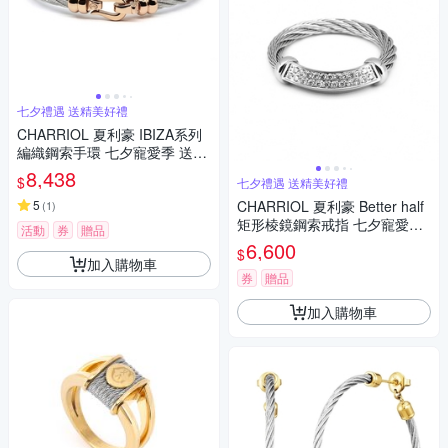
七夕禮遇 送精美好禮
CHARRIOL 夏利豪 IBIZA系列
編織鋼索手環 七夕寵愛季 送禮
推薦
8,438
$
七夕禮遇 送精美好禮
5
CHARRIOL 夏利豪 Better half
(
1
)
矩形棱鏡鋼索戒指 七夕寵愛季
活動
券
贈品
送禮推薦
6,600
$
加入購物車
券
贈品
加入購物車