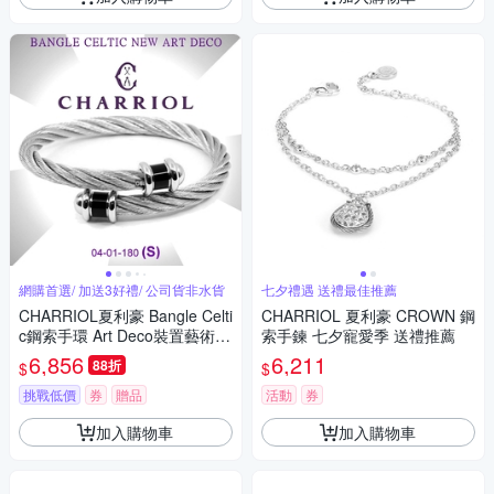
網購首選/ 加送3好禮/ 公司貨非水貨
七夕禮遇 送禮最佳推薦
CHARRIOL夏利豪 Bangle Celti
CHARRIOL 夏利豪 CROWN 鋼
c鋼索手環 Art Deco裝置藝術銀
索手鍊 七夕寵愛季 送禮推薦
鋼索S款 C6(04-01-180)
6,856
6,211
88折
$
$
挑戰低價
券
贈品
活動
券
加入購物車
加入購物車