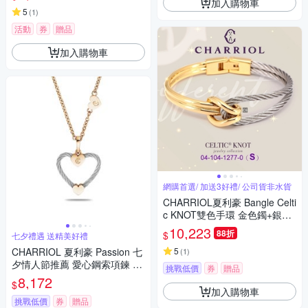
加入購物車
5
(
1
)
活動
券
贈品
加入購物車
網購首選/ 加送3好禮/ 公司貨非水貨
CHARRIOL夏利豪 Bangle Celti
c KNOT雙色手環 金色鐲+銀索
S款 C6(04-104-1277-0)
10,223
88折
$
七夕禮遇 送精美好禮
CHARRIOL 夏利豪 Passion 七
5
(
1
)
夕情人節推薦 愛心鋼索項鍊 七
挑戰低價
券
贈品
夕寵愛季 送禮推薦
8,172
$
加入購物車
挑戰低價
券
贈品