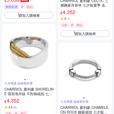
$
CHARRIOL 夏利豪 CELTIC 三
層鋼索耳骨夾 七夕寵愛季 送禮
挑戰低價
券
贈品
推薦
4,352
$
加入購物車
5
(
1
)
活動
券
贈品
加入購物車
七夕禮遇 送精美好禮
CHARRIOL 夏利豪 SHORELIN
E 環形海岸線 不對稱戒指 七夕
寵愛季 送禮推薦
4,352
$
七夕禮遇 送精美好禮
4.5
CHARRIOL 夏利豪 CHAMELE
(
2
)
ON ROCK 鋼索戒指 七夕寵愛
活動
券
贈品