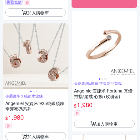
挑戰低價
券
加入購物車
天然真鑽x開運戒指 新品首曝
Angemiel安婕米 Fortuna 真鑽
專屬數字 x 純銀水波鍊
戒指/尾戒 心動 (玫瑰金)
Angemiel 安婕米 925純銀項鍊
1,980
$
幸運密碼系列
券
1,980
$
加入購物車
券
加入購物車