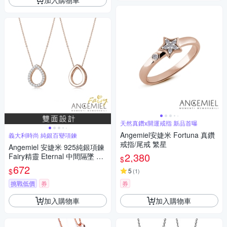
天然真鑽x開運戒指 新品首曝
Angemiel安婕米 Fortuna 真鑽
義大利時尚 純銀百變項鍊
戒指/尾戒 繁星
Angemiel 安婕米 925純銀項鍊
2,380
Fairy精靈 Eternal 中間隔墜 白
$
鑽玫金
672
$
5
(
1
)
挑戰低價
券
券
加入購物車
加入購物車