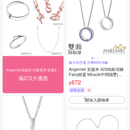
義大利空運 百變時尚項鍊
Angemiel 安婕米 925純銀項鍊
Angemiel安婕米 仲夏美學 精選4折起
Fairy精靈 Miracle中間隔墜(紫
滿272大優惠
鑽.銀)
672
$
挑戰低價
券
加入購物車