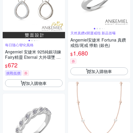
天然真鑽x開運戒指 新品首曝
Angemiel安婕米 Fortuna 真鑽
每日隨心變化風格
戒指/尾戒 悸動 (銀色)
Angemiel 安婕米 925純銀項鍊
1,680
$
Fairy精靈 Eternal 大外環墜 白
券
鑽.銀
672
$
加入購物車
挑戰低價
券
加入購物車