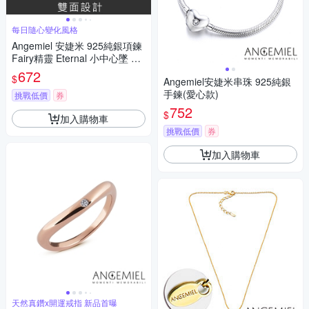
每日隨心變化風格
Angemiel 安婕米 925純銀項鍊
Fairy精靈 Eternal 小中心墜 綠
鑽滿鑽
672
$
Angemiel安婕米串珠 925純銀
手鍊(愛心款)
挑戰低價
券
752
$
加入購物車
挑戰低價
券
加入購物車
天然真鑽x開運戒指 新品首曝