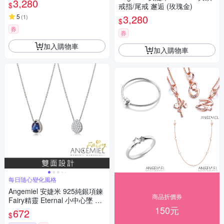
3,280
$
戒指/尾戒 邂逅 (玫瑰金)
5
3,280
(
1
)
$
券
券
加入購物車
加入購物車
每日隨心變化風格
Angemiel 安婕米 925純銀項鍊
商品折價券
Fairy精靈 Eternal 小中心墜 藍
150元
鑽滿鑽
672
$