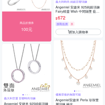
義大利時尚 純銀百變項鍊
Angemiel 安婕米 925純銀項鍊
Fairy精靈 Wish 中間隔墜 藍鑽.
白鑽
672
$
商品折價券
挑戰低價
券
100元
加入購物車
優雅背後的無限可能
義大利空運 百變時尚項鍊
Angemiel安婕米 Perla 珍珠雙
Angemiel 安婕米 925純銀項鍊
層項鍊 極光