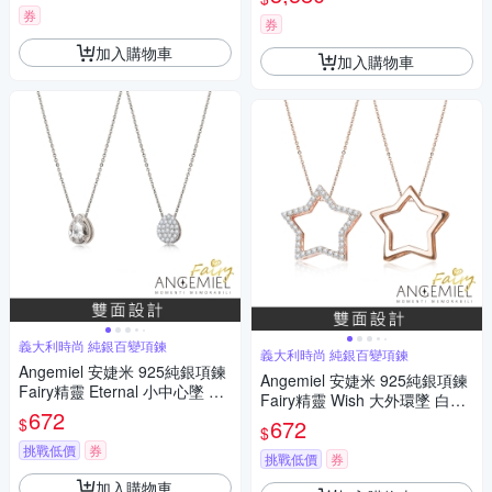
券
券
加入購物車
加入購物車
義大利時尚 純銀百變項鍊
義大利時尚 純銀百變項鍊
Angemiel 安婕米 925純銀項鍊
Angemiel 安婕米 925純銀項鍊
Fairy精靈 Eternal 小中心墜 白
Fairy精靈 Wish 大外環墜 白鑽.
鑽滿鑽
672
玫瑰金
$
672
$
挑戰低價
券
挑戰低價
券
加入購物車