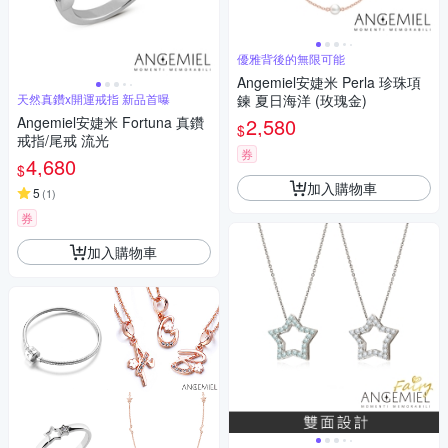
優雅背後的無限可能
Angemiel安婕米 Perla 珍珠項
天然真鑽x開運戒指 新品首曝
鍊 夏日海洋 (玫瑰金)
Angemiel安婕米 Fortuna 真鑽
2,580
$
戒指/尾戒 流光
券
4,680
$
加入購物車
5
(
1
)
券
加入購物車