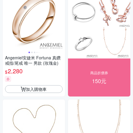
Angemiel安婕米 Fortuna 真鑽
戒指/尾戒 唯一 男款 (玫瑰金)
2,280
$
商品折價券
券
150元
加入購物車