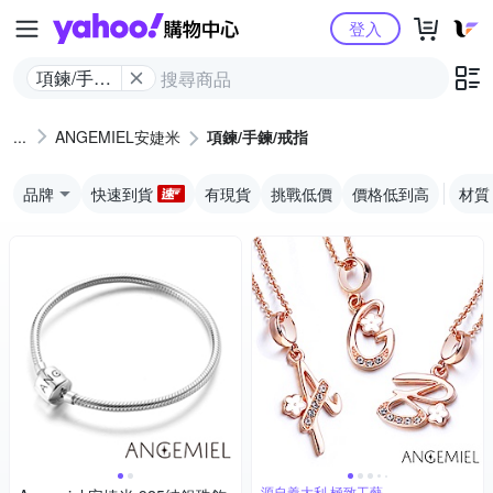
Yahoo購物中心
登入
項鍊/手鍊/
戒指
ANGEMIEL安婕米
項鍊/手鍊/戒指
品牌
快速到貨
有現貨
挑戰低價
價格低到高
材質
源自義大利 極致工藝