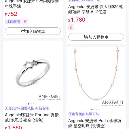
Angemiel 安婕米 925純銀珠飾
串珠手鍊
Angemiel 安婕米 義大利925純
銀項鍊 字母 A~Z任選
752
$
1,780
$
挑戰低價
券
券
加入購物車
加入購物車
天然真鑽x開運戒指 新品首曝
優雅背後的無限可能
Angemiel安婕米 Fortuna 真鑽
戒指/尾戒 夜空 (銀色)
Angemiel安婕米 Perla 珍珠項
鍊 星空呢喃 (玫瑰金)
1,580
$