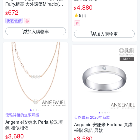
Fairy精靈 大外環墜Miracle(粉
4,880
$
紅鑽.銀)
672
$
5
(
1
)
挑戰低價
券
券
加入購物車
加入購物車
優雅背後的無限可能
天然鑽石 2020年新款
Angemiel安婕米 Perla 珍珠項
Angemiel安婕米 Fortuna 真鑽
鍊 相偎相依
戒指 承諾 男款
3,680
$
3,580
$