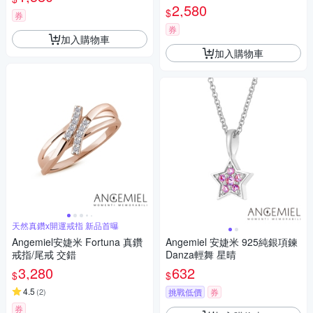
2,580
$
券
券
加入購物車
加入購物車
天然真鑽x開運戒指 新品首曝
Angemiel安婕米 Fortuna 真鑽
Angemiel 安婕米 925純銀項鍊
戒指/尾戒 交錯
Danza輕舞 星晴
3,280
632
$
$
4.5
(
2
)
挑戰低價
券
券