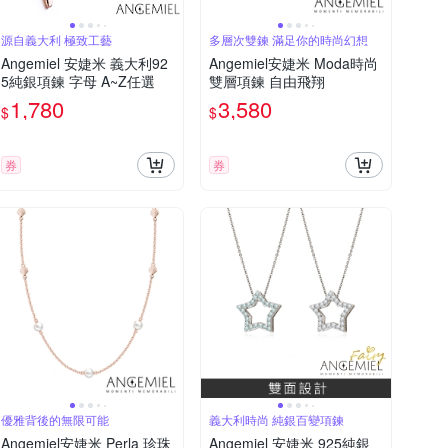
源自義大利 極致工藝
多層次雙鍊 滿足你的時尚幻想
Angemiel 安婕米 義大利92
Angemiel安婕米 Moda時尚
5純銀項鍊 字母 A~Z任選
雙層項鍊 自由飛翔
1,780
3,580
$
$
券
券
優雅背後的無限可能
義大利時尚 純銀百變項鍊
Angemiel安婕米 Perla 珍珠
Angemiel 安婕米 925純銀