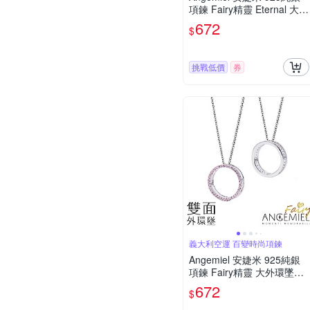
項鍊 Fairy精靈 Eternal 大外
環墜 白鑽.銀
672
$
挑戰低價
券
義大利空運 百變時尚項鍊
Angemiel 安婕米 925純銀
項鍊 Fairy精靈 大外環墜Mir
acle(粉紅鑽.銀)
672
$