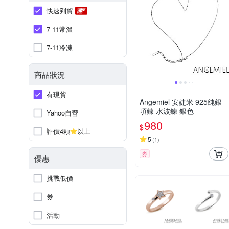
快速到貨
7-11常溫
7-11冷凍
商品狀況
有現貨
Angemiel 安婕米 925純銀
項鍊 水波鍊 銀色
Yahoo自營
980
$
評價4顆
以上
5
(
1
)
券
優惠
挑戰低價
券
活動