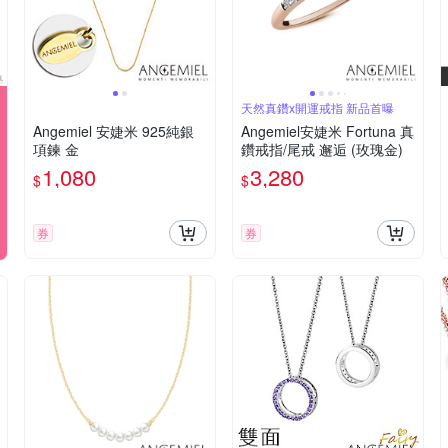
天然真鑽x開運戒指 新品首曝
Angemiel 安婕米 925純銀
Angemiel安婕米 Fortuna 真
項鍊 金
鑽戒指/尾戒 邂逅 (玫瑰金)
1,080
3,280
$
$
券
券