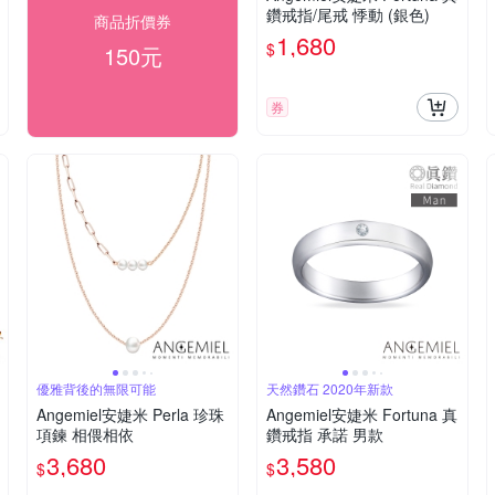
鑽戒指/尾戒 悸動 (銀色)
商品折價券
1,680
$
150元
券
優雅背後的無限可能
天然鑽石 2020年新款
Angemiel安婕米 Perla 珍珠
Angemiel安婕米 Fortuna 真
項鍊 相偎相依
鑽戒指 承諾 男款
3,680
3,580
$
$