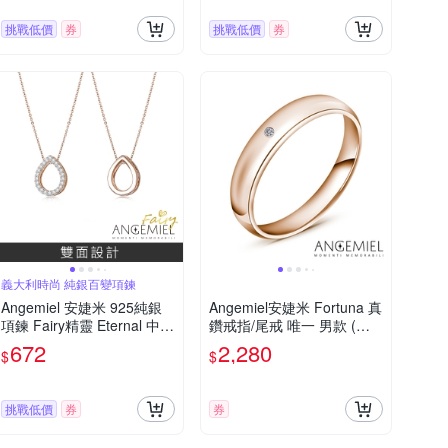
挑戰低價
券
挑戰低價
券
義大利時尚 純銀百變項鍊
Angemiel 安婕米 925純銀
Angemiel安婕米 Fortuna 真
項鍊 Fairy精靈 Eternal 中間
鑽戒指/尾戒 唯一 男款 (玫
隔墜 白鑽玫金
瑰金)
672
2,280
$
$
挑戰低價
券
券