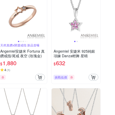
天然真鑽x開運戒指 新品首曝
Angemiel安婕米 Fortuna 真
Angemiel 安婕米 925純銀
鑽戒指/尾戒 夜空 (玫瑰金)
項鍊 Danza輕舞 星晴
1,880
632
$
$
4
(
1
)
券
挑戰低價
券