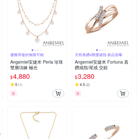
優雅背後的無限可能
天然真鑽x開運戒指 新品首曝
Angemiel安婕米 Perla 珍珠
Angemiel安婕米 Fortuna 真
雙層項鍊 極光
鑽戒指/尾戒 交錯
4,880
3,280
$
$
5
4.5
(
1
)
(
2
)
券
券