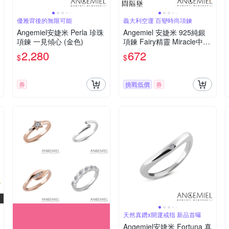
優雅背後的無限可能
義大利空運 百變時尚項鍊
Angemiel安婕米 Perla 珍珠
Angemiel 安婕米 925純銀
項鍊 一見傾心 (金色)
項鍊 Fairy精靈 Miracle中間
隔墜(紫鑽.銀)
2,280
672
$
$
券
挑戰低價
券
天然真鑽x開運戒指 新品首曝
Angemiel安婕米 Fortuna 真