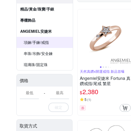
精品/黃金/珠寶/手錶
專櫃飾品
ANGEMIEL安婕米
項鍊/手鍊/戒指
串珠/吊飾/安全鍊
琉璃珠/固定珠
天然真鑽x開運戒指 新品首曝
Angemiel安婕米 Fortuna 真
價格
鑽戒指/尾戒 繁星
2,380
$
-
5
(
1
)
確定
券
取貨方式