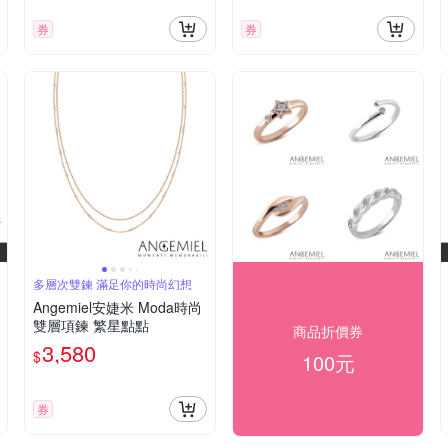
券
券
多層次雙鍊 滿足你的時尚幻想
Angemiel安婕米 Moda時尚
雙層項鍊 繁星點點
商品折價券
3,580
$
100元
券