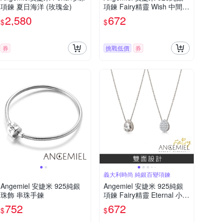
項鍊 夏日海洋 (玫瑰金)
項鍊 Fairy精靈 Wish 中間隔
墜 藍鑽.白鑽
2,580
672
$
$
券
挑戰低價
券
義大利時尚 純銀百變項鍊
Angemiel 安婕米 925純銀
Angemiel 安婕米 925純銀
珠飾 串珠手鍊
項鍊 Fairy精靈 Eternal 小中
心墜 白鑽滿鑽
752
672
$
$