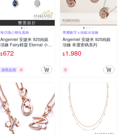
每日隨心變化風格
專屬數字 x 純銀水波鍊
Angemiel 安婕米 925純銀
Angemiel 安婕米 925純銀
項鍊 Fairy精靈 Eternal 小中
項鍊 幸運密碼系列
心墜 藍鑽滿鑽
672
1,980
$
$
挑戰低價
券
券