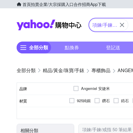
首頁
拍賣
企業/大宗採購入口
合作招商
App下載
Yahoo購物中心
項鍊/手鍊/
戒指
全部分類
點換券
登記送
精品/黃金/珠寶/手錶
專櫃飾品
ANGE
Angemiel 安婕米
品牌
925純銀
鑽石
鋯石
材質
品牌名稱
項鍊
全新商品
戒指
墜飾
種類
商品狀況
項鍊/手鍊/戒指 50 筆結果
相關分類