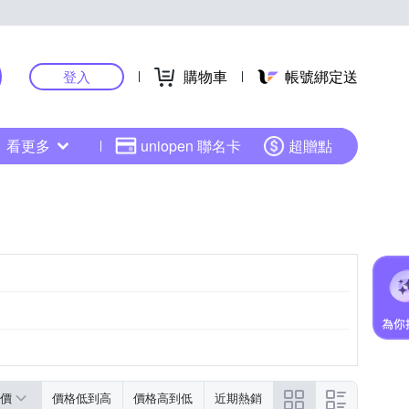
購物車
帳號綁定送
登入
看更多
uniopen 聯名卡
超贈點
價
價格低到高
價格高到低
近期熱銷