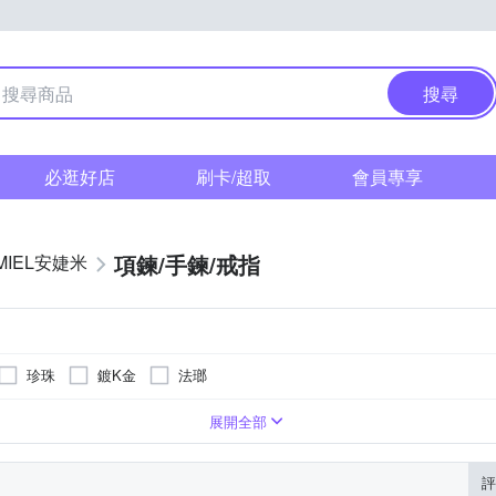
搜尋
必逛好店
刷卡/超取
會員專享
項鍊/手鍊/戒指
MIEL安婕米
珍珠
鍍K金
法瑯
串珠/吊飾
手鍊/手環
對戒
展開全部
評