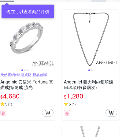
天然真鑽x開運戒指 新品首曝
Angemiel安婕米 Fortuna 真
Angemiel 義大利純銀項鍊
鑽戒指/尾戒 流光
串珠項鍊(多層次)
4,680
1,280
$
$
5
5
(
1
)
(
1
)
券
券