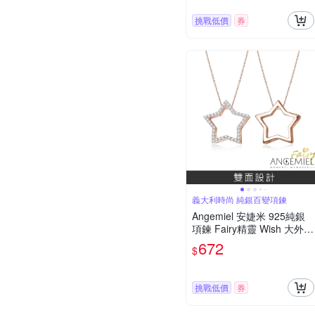
挑戰低價
券
義大利時尚 純銀百變項鍊
Angemiel 安婕米 925純銀
項鍊 Fairy精靈 Wish 大外環
墜 白鑽.玫瑰金
672
$
挑戰低價
券