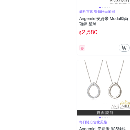
簡約百搭 引領時尚風潮
Angemiel安婕米 Moda時尚
項鍊 星球
2,580
$
券
每日隨心變化風格
Angemiel 安婕米 925純銀