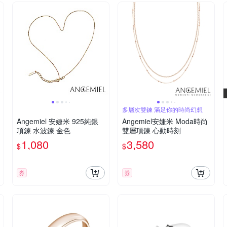
多層次雙鍊 滿足你的時尚幻想
Angemiel 安婕米 925純銀
Angemiel安婕米 Moda時尚
項鍊 水波鍊 金色
雙層項鍊 心動時刻
1,080
3,580
$
$
券
券