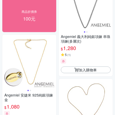
商品折價券
100元
Angemiel 義大利純銀項鍊 串珠
項鍊(多層次)
1,280
$
5
(
1
)
券
加入購物車
Angemiel 安婕米 925純銀項鍊
金
1,080
$
券