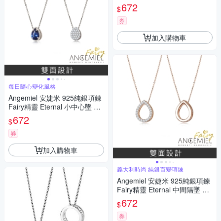
鑽.銀
672
$
券
加入購物車
每日隨心變化風格
Angemiel 安婕米 925純銀項鍊
Fairy精靈 Eternal 小中心墜 藍
鑽滿鑽
672
$
券
加入購物車
義大利時尚 純銀百變項鍊
Angemiel 安婕米 925純銀項鍊
Fairy精靈 Eternal 中間隔墜 白
鑽玫金
672
$
券