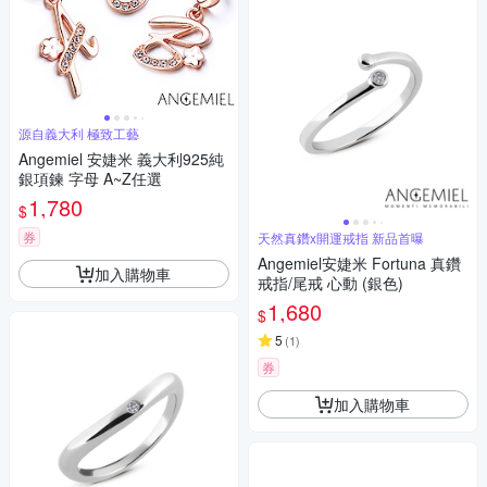
源自義大利 極致工藝
Angemiel 安婕米 義大利925純
銀項鍊 字母 A~Z任選
1,780
$
券
天然真鑽x開運戒指 新品首曝
Angemiel安婕米 Fortuna 真鑽
加入購物車
戒指/尾戒 心動 (銀色)
1,680
$
5
(
1
)
券
加入購物車