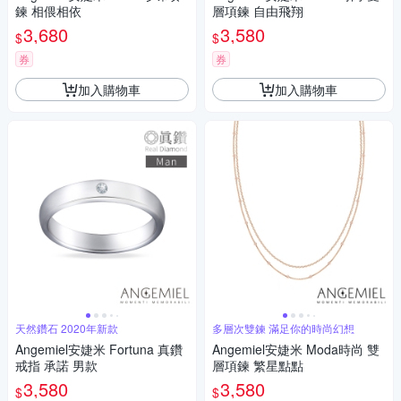
鍊 相偎相依
層項鍊 自由飛翔
3,680
3,580
$
$
券
券
加入購物車
加入購物車
天然鑽石 2020年新款
多層次雙鍊 滿足你的時尚幻想
Angemiel安婕米 Fortuna 真鑽
Angemiel安婕米 Moda時尚 雙
戒指 承諾 男款
層項鍊 繁星點點
3,580
3,580
$
$