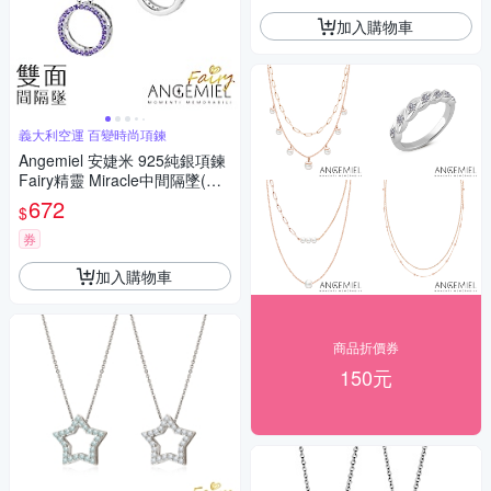
加入購物車
義大利空運 百變時尚項鍊
Angemiel 安婕米 925純銀項鍊
Fairy精靈 Miracle中間隔墜(紫
鑽.銀)
672
$
券
加入購物車
商品折價券
150元