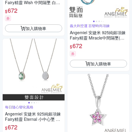
Fairy精靈 Wish 中間隔墜 白鑽.
金
672
$
券
義大利空運 百變時尚項鍊
加入購物車
Angemiel 安婕米 925純銀項鍊
Fairy精靈 Miracle中間隔墜(藍
鑽.金)
672
$
券
加入購物車
每日隨心變化風格
Angemiel 安婕米 925純銀項鍊
Fairy精靈 Eternal 小中心墜 綠
鑽滿鑽
672
$