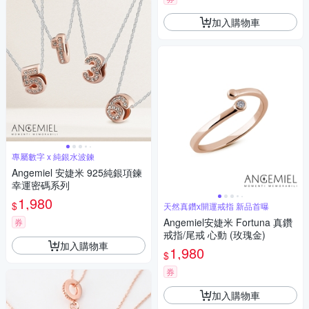
加入購物車
專屬數字 x 純銀水波鍊
Angemiel 安婕米 925純銀項鍊
幸運密碼系列
1,980
$
天然真鑽x開運戒指 新品首曝
Angemiel安婕米 Fortuna 真鑽
券
戒指/尾戒 心動 (玫瑰金)
加入購物車
1,980
$
券
加入購物車