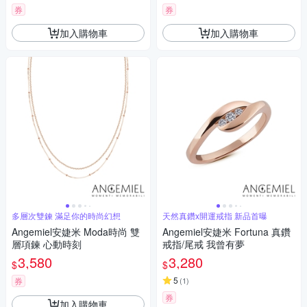
券
券
加入購物車
加入購物車
多層次雙鍊 滿足你的時尚幻想
天然真鑽x開運戒指 新品首曝
Angemiel安婕米 Moda時尚 雙
Angemiel安婕米 Fortuna 真鑽
層項鍊 心動時刻
戒指/尾戒 我曾有夢
3,580
3,280
$
$
5
券
(
1
)
券
加入購物車