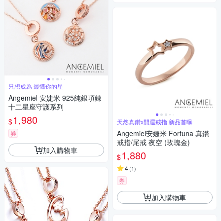
只想成為 最懂你的星
Angemiel 安婕米 925純銀項鍊
十二星座守護系列
1,980
$
天然真鑽x開運戒指 新品首曝
Angemiel安婕米 Fortuna 真鑽
券
戒指/尾戒 夜空 (玫瑰金)
加入購物車
1,880
$
4
(
1
)
券
加入購物車