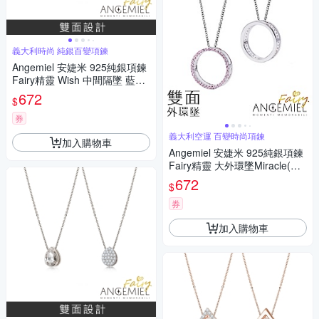
義大利時尚 純銀百變項鍊
Angemiel 安婕米 925純銀項鍊
Fairy精靈 Wish 中間隔墜 藍鑽.
白鑽
672
$
券
義大利空運 百變時尚項鍊
加入購物車
Angemiel 安婕米 925純銀項鍊
Fairy精靈 大外環墜Miracle(粉
紅鑽.銀)
672
$
券
加入購物車