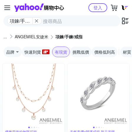
Yahoo購物中心
登入
項鍊/手鍊/
戒指
ANGEMIEL安婕米
項鍊/手鍊/戒指
品牌
快速到貨
有現貨
挑戰低價
價格低到高
材質
優雅背後的無限可能
天然真鑽x開運戒指 新品首曝