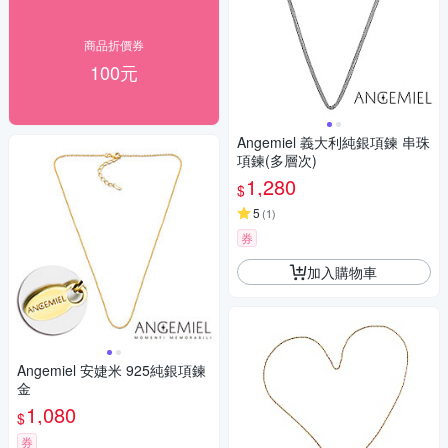
商品折價券
100元
Angemiel 義大利純銀項鍊 串珠
項鍊(多層次)
1,280
$
5
(
1
)
券
加入購物車
Angemiel 安婕米 925純銀項鍊
金
1,080
$
券