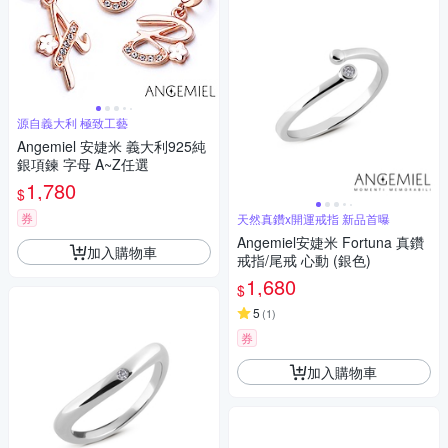
源自義大利 極致工藝
Angemiel 安婕米 義大利925純
銀項鍊 字母 A~Z任選
1,780
$
券
天然真鑽x開運戒指 新品首曝
Angemiel安婕米 Fortuna 真鑽
加入購物車
戒指/尾戒 心動 (銀色)
1,680
$
5
(
1
)
券
加入購物車