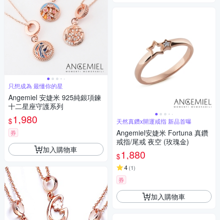
只想成為 最懂你的星
Angemiel 安婕米 925純銀項鍊
十二星座守護系列
1,980
$
天然真鑽x開運戒指 新品首曝
Angemiel安婕米 Fortuna 真鑽
券
戒指/尾戒 夜空 (玫瑰金)
加入購物車
1,880
$
4
(
1
)
券
加入購物車