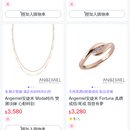
券
券
加入購物車
加入購物車
多層次雙鍊 滿足你的時尚幻想
天然真鑽x開運戒指 新品首曝
Angemiel安婕米 Moda時尚 雙
Angemiel安婕米 Fortuna 真鑽
層項鍊 心動時刻
戒指/尾戒 我曾有夢
3,580
3,280
$
$
5
券
(
1
)
券
加入購物車