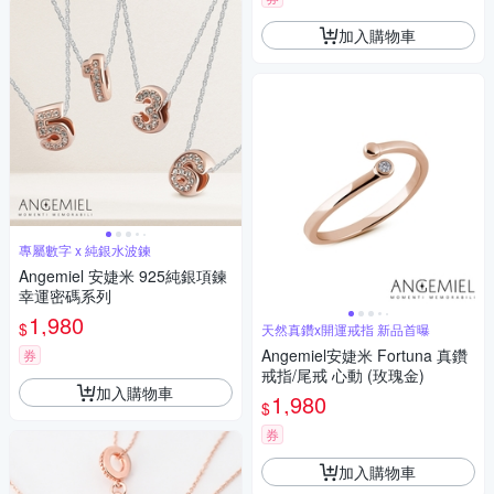
加入購物車
專屬數字 x 純銀水波鍊
Angemiel 安婕米 925純銀項鍊
幸運密碼系列
1,980
$
天然真鑽x開運戒指 新品首曝
Angemiel安婕米 Fortuna 真鑽
券
戒指/尾戒 心動 (玫瑰金)
加入購物車
1,980
$
券
加入購物車