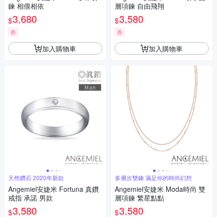
鍊 相偎相依
層項鍊 自由飛翔
3,680
3,580
$
$
券
券
加入購物車
加入購物車
天然鑽石 2020年新款
多層次雙鍊 滿足你的時尚幻想
Angemiel安婕米 Fortuna 真鑽
Angemiel安婕米 Moda時尚 雙
戒指 承諾 男款
層項鍊 繁星點點
3,580
3,580
$
$