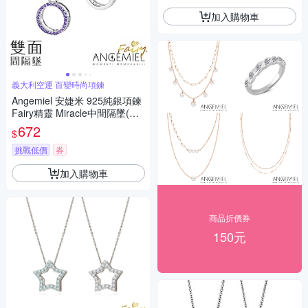
加入購物車
義大利空運 百變時尚項鍊
Angemiel 安婕米 925純銀項鍊
Fairy精靈 Miracle中間隔墜(紫
鑽.銀)
672
$
挑戰低價
券
加入購物車
商品折價券
150元