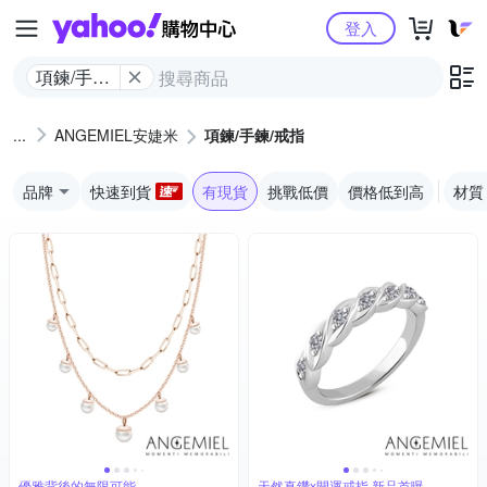
Yahoo購物中心
登入
項鍊/手鍊/
戒指
ANGEMIEL安婕米
項鍊/手鍊/戒指
品牌
快速到貨
有現貨
挑戰低價
價格低到高
材質
優雅背後的無限可能
天然真鑽x開運戒指 新品首曝