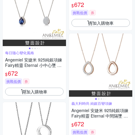
鑽.銀
672
$
挑戰低價
券
加入購物車
每日隨心變化風格
Angemiel 安婕米 925純銀項鍊
Fairy精靈 Eternal 小中心墜 藍
鑽滿鑽
672
$
挑戰低價
券
加入購物車
義大利時尚 純銀百變項鍊
Angemiel 安婕米 925純銀項鍊
Fairy精靈 Eternal 中間隔墜 白
鑽玫金
672
$
挑戰低價
券