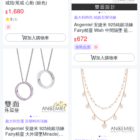
戒指/尾戒 心動 (銀色)
1,680
$
義大利時尚 純銀百變項鍊
5
(
1
)
Angemiel 安婕米 925純銀項鍊
券
Fairy精靈 Wish 中間隔墜 藍鑽.
白鑽
672
加入購物車
$
挑戰低價
券
加入購物車
義大利空運 百變時尚項鍊
Angemiel 安婕米 925純銀項鍊
Fairy精靈 大外環墜Miracle(粉
紅鑽.銀)