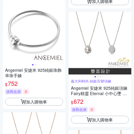
加入購物車
Angemiel 安婕米 925純銀珠飾
串珠手鍊
義大利時尚 純銀百變項鍊
752
$
Angemiel 安婕米 925純銀項鍊
挑戰低價
券
Fairy精靈 Eternal 小中心墜 白
鑽滿鑽
672
加入購物車
$
挑戰低價
券
加入購物車