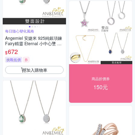
每日隨心變化風格
Angemiel 安婕米 925純銀項鍊
Fairy精靈 Eternal 小中心墜 綠
鑽滿鑽
672
$
挑戰低價
券
加入購物車
商品折價券
150元