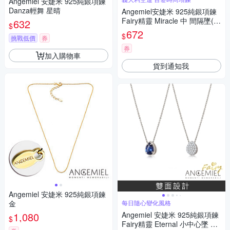
Angemiel 安婕米 925純銀項鍊
Danza輕舞 星晴
Angemiel安婕米 925純銀項鍊
Fairy精靈 Miracle 中 間隔墜(白
632
$
鑽.銀)
672
$
挑戰低價
券
券
加入購物車
貨到通知我
Angemiel 安婕米 925純銀項鍊
金
每日隨心變化風格
1,080
Angemiel 安婕米 925純銀項鍊
$
Fairy精靈 Eternal 小中心墜 藍