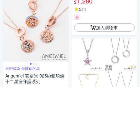
1,280
$
5
(
1
)
券
加入購物車
只想成為 最懂你的星
Angemiel 安婕米 925純銀項鍊
十二星座守護系列
1,980
$
券
加入購物車
商品折價券
50元