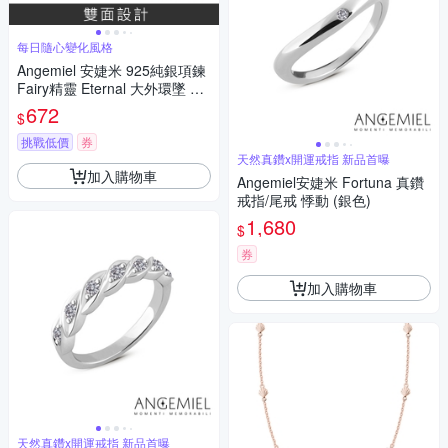
每日隨心變化風格
Angemiel 安婕米 925純銀項鍊
Fairy精靈 Eternal 大外環墜 白
鑽.銀
672
$
挑戰低價
券
天然真鑽x開運戒指 新品首曝
加入購物車
Angemiel安婕米 Fortuna 真鑽
戒指/尾戒 悸動 (銀色)
1,680
$
券
加入購物車
天然真鑽x開運戒指 新品首曝