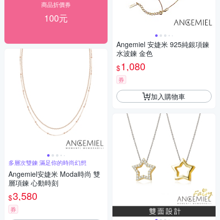
商品折價券
100元
Angemiel 安婕米 925純銀項鍊
水波鍊 金色
1,080
$
券
加入購物車
多層次雙鍊 滿足你的時尚幻想
Angemiel安婕米 Moda時尚 雙
層項鍊 心動時刻
3,580
$
券