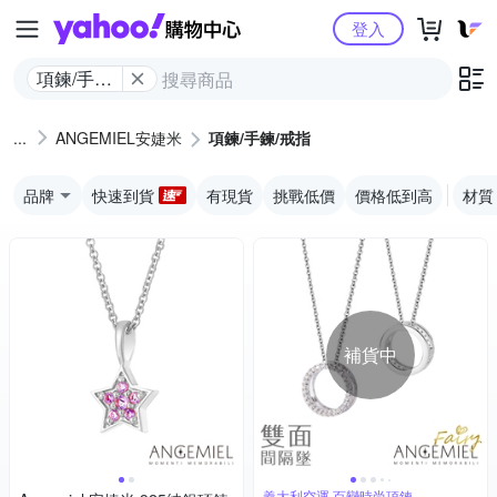
Yahoo購物中心
登入
項鍊/手鍊/
戒指
ANGEMIEL安婕米
項鍊/手鍊/戒指
品牌
快速到貨
有現貨
挑戰低價
價格低到高
材質
補貨中
義大利空運 百變時尚項鍊