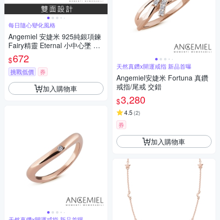
每日隨心變化風格
Angemiel 安婕米 925純銀項鍊
Fairy精靈 Eternal 小中心墜 綠
鑽滿鑽
672
$
天然真鑽x開運戒指 新品首曝
挑戰低價
券
Angemiel安婕米 Fortuna 真鑽
戒指/尾戒 交錯
加入購物車
3,280
$
4.5
(
2
)
券
加入購物車
天然真鑽x開運戒指 新品首曝