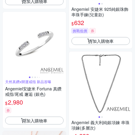
加入購物車
Angemiel 安婕米 925純銀珠飾
串珠手鍊(兒童款)
632
$
挑戰低價
券
加入購物車
天然真鑽x開運戒指 新品首曝
Angemiel安婕米 Fortuna 真鑽
戒指/尾戒 邂逅 (銀色)
2,980
$
券
加入購物車
Angemiel 義大利純銀項鍊 串珠
項鍊(多層次)