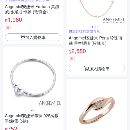
Angemiel安婕米 Fortuna 真鑽
戒指/尾戒 悸動 (玫瑰金)
1,980
$
券
優雅背後的無限可能
加入購物車
Angemiel安婕米 Perla 珍珠項
鍊 星空呢喃 (玫瑰金)
2,580
$
券
加入購物車
Angemiel安婕米串珠 925純銀
手鍊(愛心款)
752
$