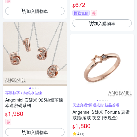
券
鑽滿鑽
672
$
加入購物車
挑戰低價
券
加入購物車
專屬數字 x 純銀水波鍊
Angemiel 安婕米 925純銀項鍊
幸運密碼系列
天然真鑽x開運戒指 新品首曝
1,980
Angemiel安婕米 Fortuna 真鑽
$
戒指/尾戒 夜空 (玫瑰金)
券
1,880
$
加入購物車
4
(
1
)