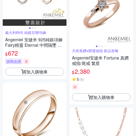
義大利時尚 純銀百變項鍊
Angemiel 安婕米 925純銀項鍊
Fairy精靈 Eternal 中間隔墜 白
鑽玫金
天然真鑽x開運戒指 新品首曝
672
$
Angemiel安婕米 Fortuna 真鑽
挑戰低價
券
戒指/尾戒 繁星
2,380
加入購物車
$
5
(
1
)
券
加入購物車