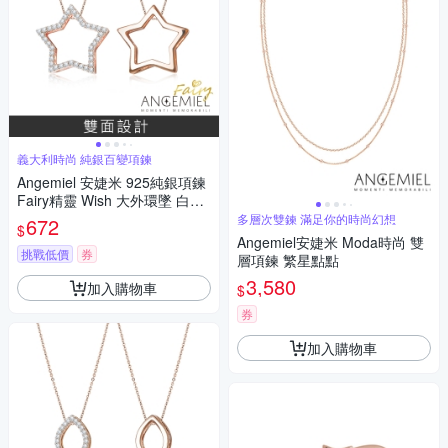
義大利時尚 純銀百變項鍊
Angemiel 安婕米 925純銀項鍊
Fairy精靈 Wish 大外環墜 白鑽.
玫瑰金
多層次雙鍊 滿足你的時尚幻想
672
$
Angemiel安婕米 Moda時尚 雙
挑戰低價
券
層項鍊 繁星點點
3,580
加入購物車
$
券
加入購物車