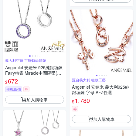
義大利空運 百變時尚項鍊
Angemiel 安婕米 925純銀項鍊
Fairy精靈 Miracle中間隔墜(紫
鑽.銀)
672
源自義大利 極致工藝
$
Angemiel 安婕米 義大利925純
挑戰低價
券
銀項鍊 字母 A~Z任選
1,780
加入購物車
$
券
加入購物車