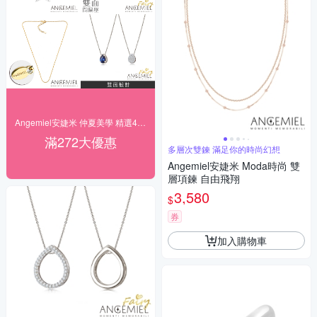
Angemiel安婕米 仲夏美學 精選4折起
滿272大優惠
多層次雙鍊 滿足你的時尚幻想
Angemiel安婕米 Moda時尚 雙
層項鍊 自由飛翔
3,580
$
券
加入購物車