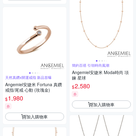
簡約百搭 引領時尚風潮
Angemiel安婕米 Moda時尚 項
天然真鑽x開運戒指 新品首曝
鍊 星球
Angemiel安婕米 Fortuna 真鑽
2,580
$
戒指/尾戒 心動 (玫瑰金)
券
1,980
$
加入購物車
券
加入購物車