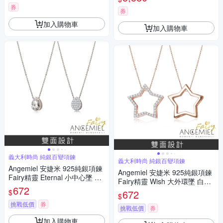
券
券
加入購物車
加入購物車
義大利時尚 純銀百變項鍊
義大利時尚 純銀百變項鍊
Angemiel 安婕米 925純銀項鍊
Angemiel 安婕米 925純銀項鍊
Fairy精靈 Eternal 小中心墜 白
Fairy精靈 Wish 大外環墜 白鑽.
鑽滿鑽
672
玫瑰金
$
672
$
挑戰低價
券
挑戰低價
券
加入購物車