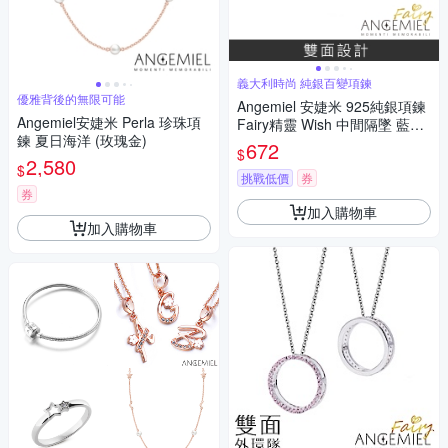
義大利時尚 純銀百變項鍊
優雅背後的無限可能
Angemiel 安婕米 925純銀項鍊
Angemiel安婕米 Perla 珍珠項
Fairy精靈 Wish 中間隔墜 藍鑽.
鍊 夏日海洋 (玫瑰金)
白鑽
672
$
2,580
$
挑戰低價
券
券
加入購物車
加入購物車