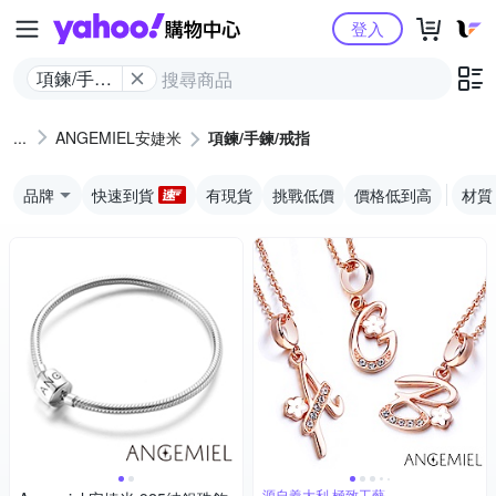
Yahoo購物中心
登入
項鍊/手鍊/
戒指
ANGEMIEL安婕米
項鍊/手鍊/戒指
品牌
快速到貨
有現貨
挑戰低價
價格低到高
材質
源自義大利 極致工藝