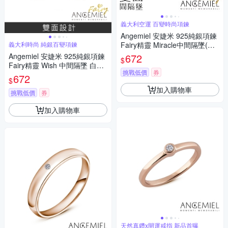
義大利空運 百變時尚項鍊
Angemiel 安婕米 925純銀項鍊
義大利時尚 純銀百變項鍊
Fairy精靈 Miracle中間隔墜(藍
鑽.金)
Angemiel 安婕米 925純銀項鍊
672
$
Fairy精靈 Wish 中間隔墜 白鑽.
挑戰低價
券
金
672
$
加入購物車
挑戰低價
券
加入購物車
天然真鑽x開運戒指 新品首曝