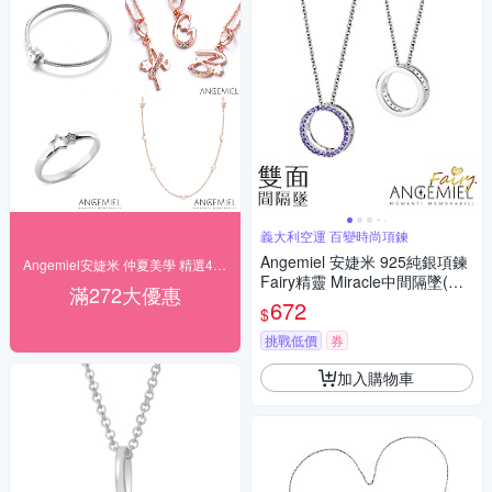
義大利空運 百變時尚項鍊
Angemiel 安婕米 925純銀項鍊
Angemiel安婕米 仲夏美學 精選4折起
Fairy精靈 Miracle中間隔墜(紫
滿272大優惠
鑽.銀)
672
$
挑戰低價
券
加入購物車