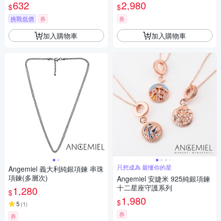
632
2,980
$
$
挑戰低價
券
券
加入購物車
加入購物車
只想成為 最懂你的星
Angemiel 義大利純銀項鍊 串珠
項鍊(多層次)
Angemiel 安婕米 925純銀項鍊
十二星座守護系列
1,280
$
1,980
$
5
(
1
)
券
券