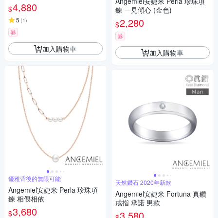
Angemiel安婕米 Perla 珍珠項
4,880
$
鍊 一見傾心 (金色)
5
2,280
(
1
)
$
券
券
加入購物車
加入購物車
優雅背後的無限可能
天然鑽石 2020年新款
Angemiel安婕米 Perla 珍珠項
Angemiel安婕米 Fortuna 真鑽
鍊 相偎相依
戒指 承諾 男款
3,680
$
3,580
$