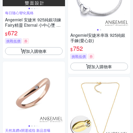
每日隨心變化風格
Angemiel 安婕米 925純銀項鍊
Fairy精靈 Eternal 小中心墜 綠
鑽滿鑽
672
$
Angemiel安婕米串珠 925純銀
手鍊(愛心款)
挑戰低價
券
752
$
加入購物車
挑戰低價
券
加入購物車
天然真鑽x開運戒指 新品首曝