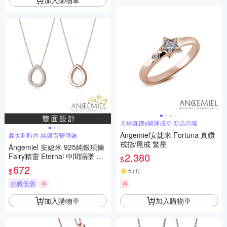
天然真鑽x開運戒指 新品首曝
Angemiel安婕米 Fortuna 真鑽
義大利時尚 純銀百變項鍊
戒指/尾戒 繁星
Angemiel 安婕米 925純銀項鍊
2,380
Fairy精靈 Eternal 中間隔墜 白
$
鑽玫金
672
$
5
(
1
)
挑戰低價
券
券
加入購物車
加入購物車