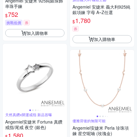
Angemiel 安婕米 925純銀珠飾
串珠手鍊
Angemiel 安婕米 義大利925純
銀項鍊 字母 A~Z任選
752
$
1,780
$
挑戰低價
券
券
加入購物車
加入購物車
天然真鑽x開運戒指 新品首曝
優雅背後的無限可能
Angemiel安婕米 Fortuna 真鑽
戒指/尾戒 夜空 (銀色)
Angemiel安婕米 Perla 珍珠項
鍊 星空呢喃 (玫瑰金)
1,580
$