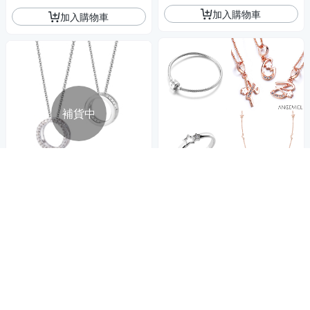
加入購物車
加入購物車
補貨中
義大利空運 百變時尚項鍊
Angemiel安婕米 925純銀項鍊
商品折價券
Fairy精靈 Miracle 中 間隔墜(白
50元
鑽.銀)
672
$
券
貨到通知我