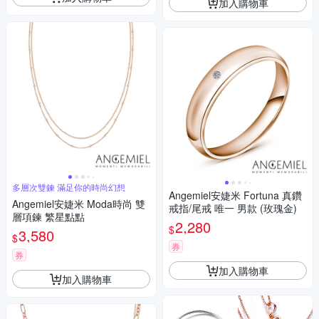
加入購物車
多層次雙鍊 滿足你的時尚幻想
Angemiel安婕米 Fortuna 真鑽
Angemiel安婕米 Moda時尚 雙
戒指/尾戒 唯一 男款 (玫瑰金)
層項鍊 繁星點點
2,280
$
3,580
$
券
券
加入購物車
加入購物車