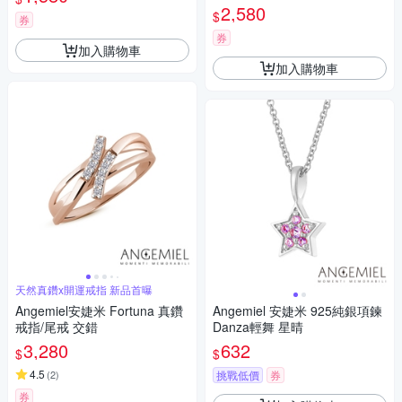
2,580
$
券
券
加入購物車
加入購物車
天然真鑽x開運戒指 新品首曝
Angemiel安婕米 Fortuna 真鑽
Angemiel 安婕米 925純銀項鍊
戒指/尾戒 交錯
Danza輕舞 星晴
3,280
632
$
$
4.5
(
2
)
挑戰低價
券
券