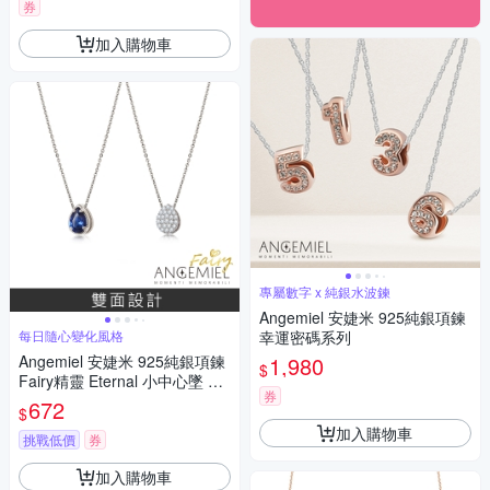
券
加入購物車
專屬數字 x 純銀水波鍊
Angemiel 安婕米 925純銀項鍊
每日隨心變化風格
幸運密碼系列
Angemiel 安婕米 925純銀項鍊
1,980
$
Fairy精靈 Eternal 小中心墜 藍
券
鑽滿鑽
672
$
加入購物車
挑戰低價
券
加入購物車