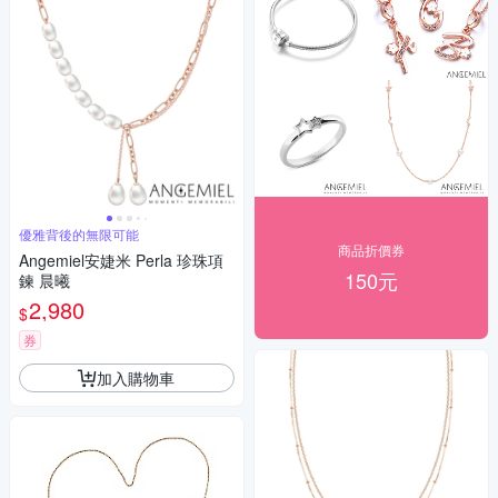
優雅背後的無限可能
商品折價券
Angemiel安婕米 Perla 珍珠項
150元
鍊 晨曦
2,980
$
券
加入購物車