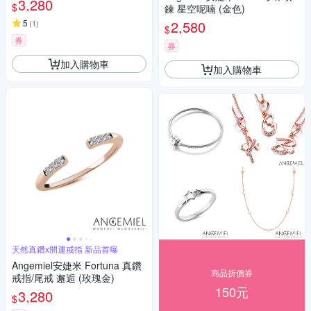
3,280
$
鍊 星空呢喃 (金色)
5
2,580
(
1
)
$
券
券
加入購物車
加入購物車
天然真鑽x開運戒指 新品首曝
Angemiel安婕米 Fortuna 真鑽
商品折價券
戒指/尾戒 邂逅 (玫瑰金)
150元
3,280
$