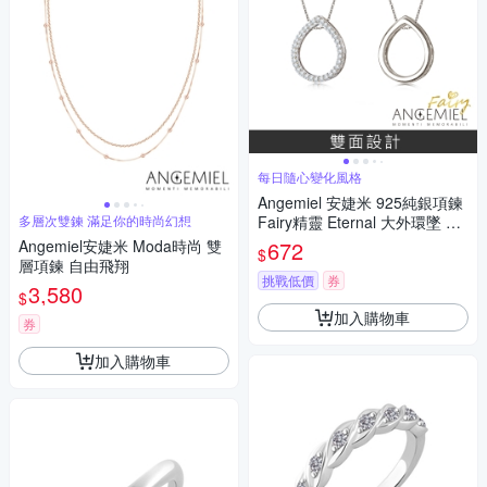
每日隨心變化風格
Angemiel 安婕米 925純銀項鍊
多層次雙鍊 滿足你的時尚幻想
Fairy精靈 Eternal 大外環墜 白
鑽.銀
Angemiel安婕米 Moda時尚 雙
672
$
層項鍊 自由飛翔
挑戰低價
券
3,580
$
加入購物車
券
加入購物車