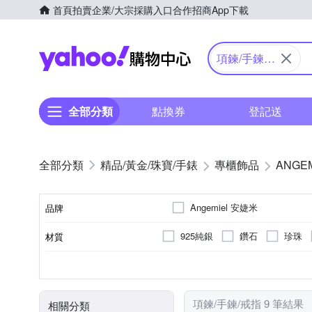
首頁
拍賣
企業/大宗採購入口
合作招商
App下載
Yahoo購物中心
項鍊/手鍊/
戒指
全部分類
點換券
登記送
精品/黃金/珠寶/手錶
專櫃飾品
ANGE
Angemiel 安婕米
品牌
925純銀
鑽石
珍珠
材質
品牌名稱
全新商品
戒指
項鍊
商品狀況
種類
項鍊/手鍊/戒指 9 筆結果
相關分類