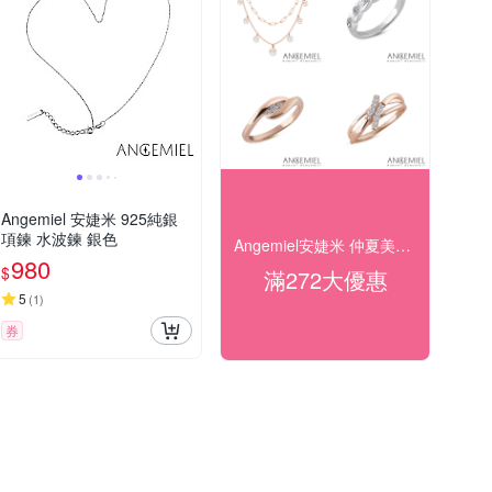
Angemiel 安婕米 925純銀
項鍊 水波鍊 銀色
Angemiel安婕米 仲夏美學 精選4折起
980
$
滿272大優惠
5
(
1
)
券