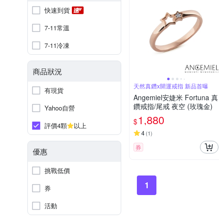
快速到貨
7-11常溫
7-11冷凍
商品狀況
天然真鑽x開運戒指 新品首曝
有現貨
Angemiel安婕米 Fortuna 真
鑽戒指/尾戒 夜空 (玫瑰金)
Yahoo自營
1,880
$
評價4顆
以上
4
(
1
)
券
優惠
挑戰低價
1
券
活動