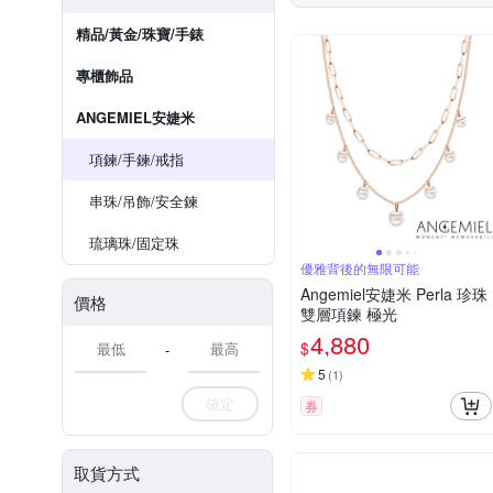
精品/黃金/珠寶/手錶
專櫃飾品
ANGEMIEL安婕米
項鍊/手鍊/戒指
串珠/吊飾/安全鍊
琉璃珠/固定珠
優雅背後的無限可能
Angemiel安婕米 Perla 珍珠
價格
雙層項鍊 極光
4,880
$
-
5
(
1
)
確定
券
取貨方式