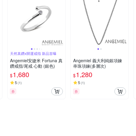
天然真鑽x開運戒指 新品首曝
Angemiel安婕米 Fortuna 真
Angemiel 義大利純銀項鍊
鑽戒指/尾戒 心動 (銀色)
串珠項鍊(多層次)
1,680
1,280
$
$
5
5
(
1
)
(
1
)
券
券