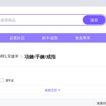
搜尋
必逛好店
刷卡/超取
會員專享
項鍊/手鍊/戒指
MIEL安婕米
鍍K金
展開全部
推薦排