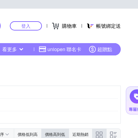
購物車
帳號綁定送
登入
看更多
uniopen 聯名卡
超贈點
序
價格低到高
價格高到低
近期熱銷