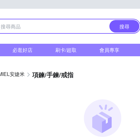
搜尋
必逛好店
刷卡/超取
會員專享
項鍊/手鍊/戒指
MIEL安婕米