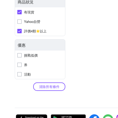
商品狀況
有現貨
Yahoo自營
評價4顆
以上
優惠
挑戰低價
券
活動
清除所有條件