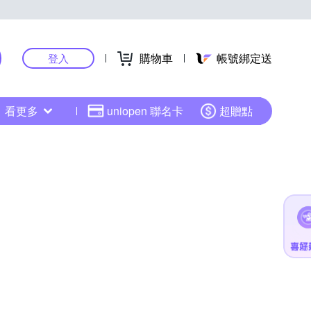
購物車
帳號綁定送
登入
看更多
uniopen 聯名卡
超贈點