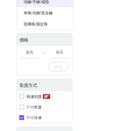
項鍊/手鍊/戒指
串珠/吊飾/安全鍊
琉璃珠/固定珠
價格
-
確定
取貨方式
快速到貨
7-11常溫
7-11冷凍