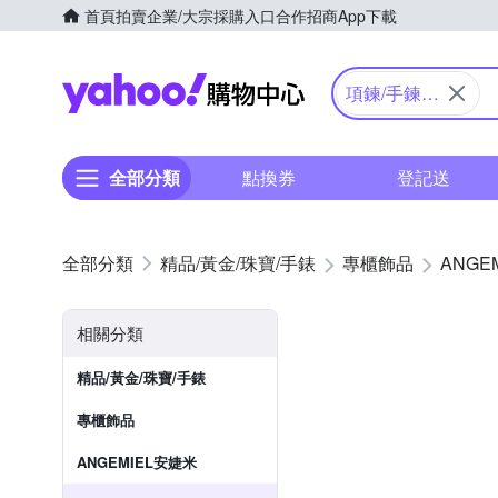
首頁
拍賣
企業/大宗採購入口
合作招商
App下載
Yahoo購物中心
項鍊/手鍊/
戒指
全部分類
點換券
登記送
精品/黃金/珠寶/手錶
專櫃飾品
ANGE
相關分類
精品/黃金/珠寶/手錶
專櫃飾品
ANGEMIEL安婕米