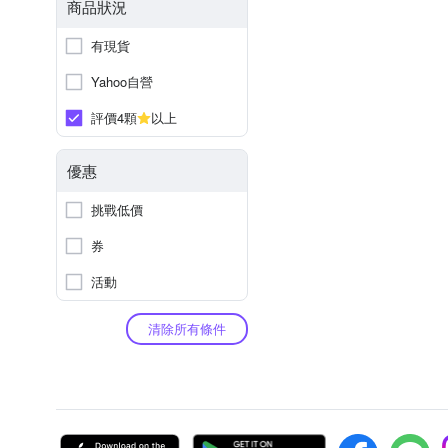
商品狀況
有現貨
Yahoo自營
評價4顆
以上
優惠
挑戰低價
券
活動
清除所有條件