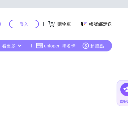
購物車
帳號綁定送
登入
看更多
uniopen 聯名卡
超贈點