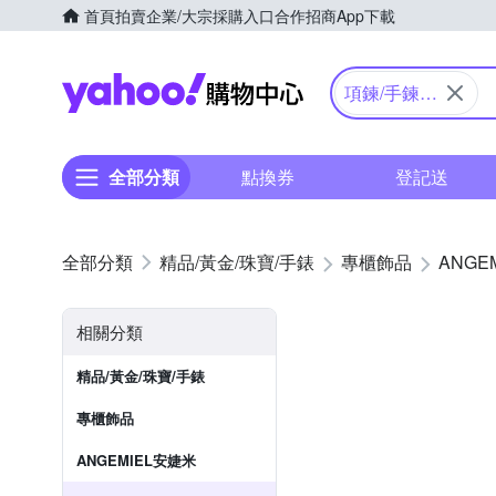
首頁
拍賣
企業/大宗採購入口
合作招商
App下載
Yahoo購物中心
項鍊/手鍊/
戒指
全部分類
點換券
登記送
精品/黃金/珠寶/手錶
專櫃飾品
ANGE
相關分類
精品/黃金/珠寶/手錶
專櫃飾品
ANGEMIEL安婕米