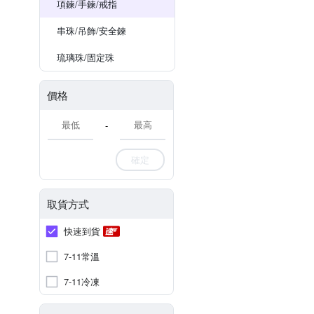
項鍊/手鍊/戒指
串珠/吊飾/安全鍊
琉璃珠/固定珠
價格
-
確定
取貨方式
快速到貨
7-11常溫
7-11冷凍