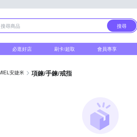
搜尋
必逛好店
刷卡/超取
會員專享
項鍊/手鍊/戒指
MIEL安婕米