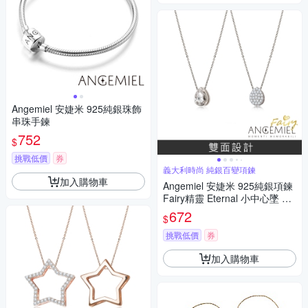
Angemiel 安婕米 925純銀珠飾
串珠手鍊
752
$
挑戰低價
券
義大利時尚 純銀百變項鍊
加入購物車
Angemiel 安婕米 925純銀項鍊
Fairy精靈 Eternal 小中心墜 白
鑽滿鑽
672
$
挑戰低價
券
加入購物車