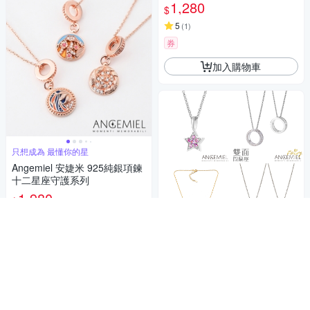
1,280
$
5
(
1
)
券
加入購物車
只想成為 最懂你的星
Angemiel 安婕米 925純銀項鍊
十二星座守護系列
1,980
$
券
加入購物車
商品折價券
50元