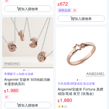
券
鑽滿鑽
672
$
加入購物車
挑戰低價
券
加入購物車
專屬數字 x 純銀水波鍊
Angemiel 安婕米 925純銀項鍊
幸運密碼系列
天然真鑽x開運戒指 新品首曝
1,980
Angemiel安婕米 Fortuna 真鑽
$
戒指/尾戒 夜空 (玫瑰金)
券
1,880
$
加入購物車
4
(
1
)