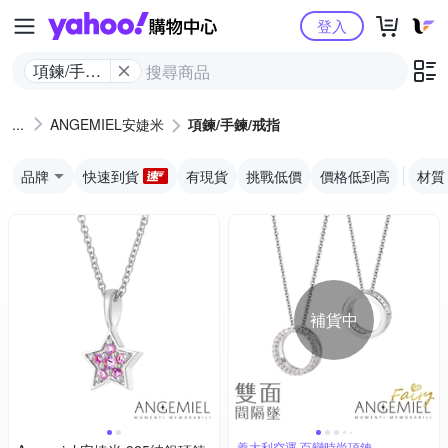
Yahoo購物中心
登入
項鍊/手鍊/
戒指
ANGEMIEL安婕米
項鍊/手鍊/戒指
品牌
快速到貨
有現貨
挑戰低價
價格低到高
材質
補貨中
義大利空運 百變時尚項鍊