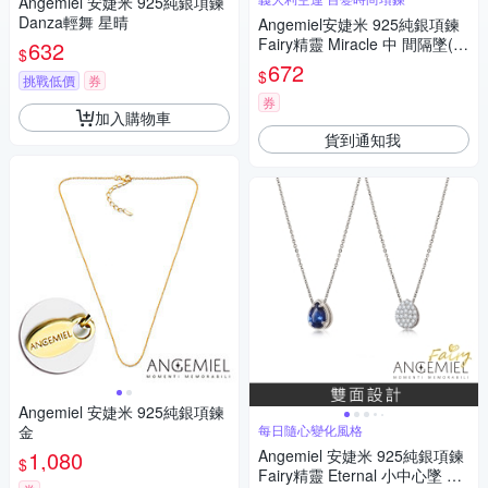
Angemiel 安婕米 925純銀項鍊
Danza輕舞 星晴
Angemiel安婕米 925純銀項鍊
Fairy精靈 Miracle 中 間隔墜(白
632
$
鑽.銀)
672
$
挑戰低價
券
券
加入購物車
貨到通知我
Angemiel 安婕米 925純銀項鍊
金
每日隨心變化風格
1,080
Angemiel 安婕米 925純銀項鍊
$
Fairy精靈 Eternal 小中心墜 藍