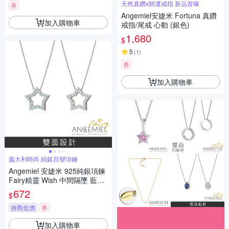
天然真鑽x開運戒指 新品首曝
券
Angemiel安婕米 Fortuna 真鑽
加入購物車
戒指/尾戒 心動 (銀色)
1,680
$
5
(
1
)
券
加入購物車
義大利時尚 純銀百變項鍊
Angemiel 安婕米 925純銀項鍊
Fairy精靈 Wish 中間隔墜 藍鑽.
白鑽
672
$
挑戰低價
券
加入購物車