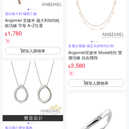
源自義大利 極致工藝
Angemiel 安婕米 義大利925純
銀項鍊 字母 A~Z任選
1,780
$
券
多層次雙鍊 滿足你的時尚幻想
加入購物車
Angemiel安婕米 Moda時尚 雙
層項鍊 自由飛翔
3,580
$
券
加入購物車
每日隨心變化風格