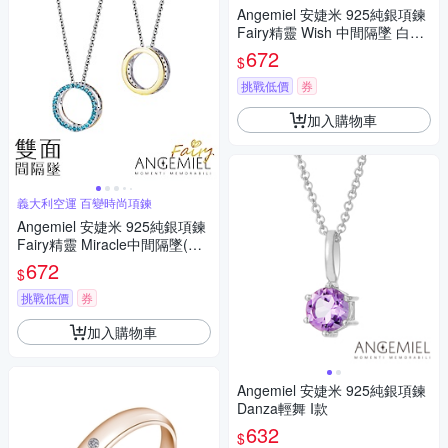
Angemiel 安婕米 925純銀項鍊
Fairy精靈 Wish 中間隔墜 白鑽.
金
672
$
挑戰低價
券
加入購物車
義大利空運 百變時尚項鍊
Angemiel 安婕米 925純銀項鍊
Fairy精靈 Miracle中間隔墜(藍
鑽.金)
672
$
挑戰低價
券
加入購物車
Angemiel 安婕米 925純銀項鍊
Danza輕舞 I款
632
$