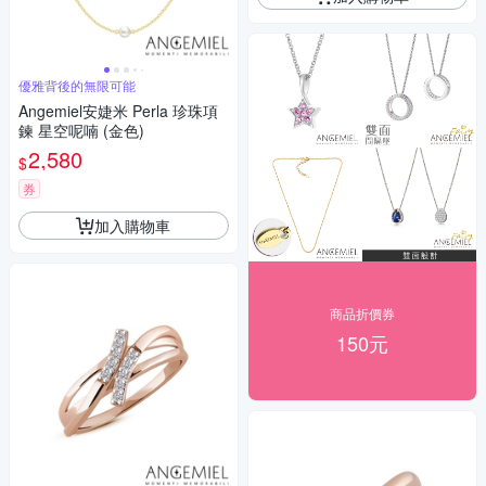
優雅背後的無限可能
Angemiel安婕米 Perla 珍珠項
鍊 星空呢喃 (金色)
2,580
$
券
加入購物車
商品折價券
150元