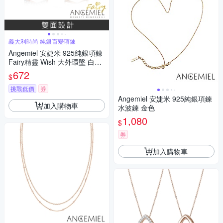
義大利時尚 純銀百變項鍊
Angemiel 安婕米 925純銀項鍊
Fairy精靈 Wish 大外環墜 白鑽.
玫瑰金
672
$
挑戰低價
券
Angemiel 安婕米 925純銀項鍊
加入購物車
水波鍊 金色
1,080
$
券
加入購物車