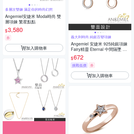
多層次雙鍊 滿足你的時尚幻想
Angemiel安婕米 Moda時尚 雙
層項鍊 繁星點點
3,580
$
義大利時尚 純銀百變項鍊
券
Angemiel 安婕米 925純銀項鍊
加入購物車
Fairy精靈 Eternal 中間隔墜 白
鑽玫金
672
$
挑戰低價
券
加入購物車