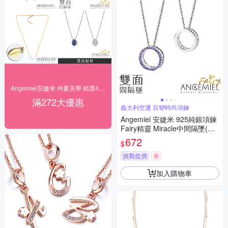
Angemiel安婕米 仲夏美學 精選4折起
滿272大優惠
義大利空運 百變時尚項鍊
Angemiel 安婕米 925純銀項鍊
Fairy精靈 Miracle中間隔墜(紫
鑽.銀)
672
$
挑戰低價
券
加入購物車