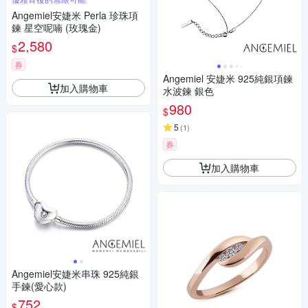
Angemiel安婕米 Perla 珍珠項
鍊 星空呢喃 (玫瑰金)
2,580
$
券
Angemiel 安婕米 925純銀項鍊
加入購物車
水波鍊 銀色
980
$
5
(
1
)
券
加入購物車
Angemiel安婕米串珠 925純銀
手鍊(愛心款)
752
$