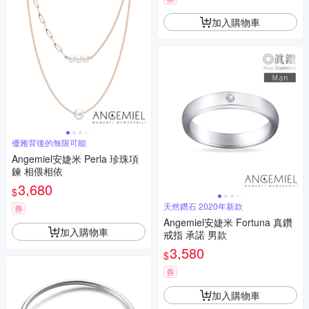
加入購物車
優雅背後的無限可能
Angemiel安婕米 Perla 珍珠項
鍊 相偎相依
3,680
$
天然鑽石 2020年新款
券
Angemiel安婕米 Fortuna 真鑽
加入購物車
戒指 承諾 男款
3,580
$
券
加入購物車