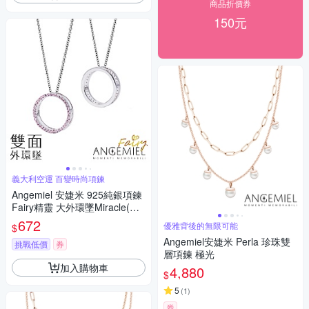
商品折價券
150元
義大利空運 百變時尚項鍊
Angemiel 安婕米 925純銀項鍊
Fairy精靈 大外環墜Miracle(粉
紅鑽.銀)
672
優雅背後的無限可能
$
Angemiel安婕米 Perla 珍珠雙
挑戰低價
券
層項鍊 極光
加入購物車
4,880
$
5
(
1
)
券