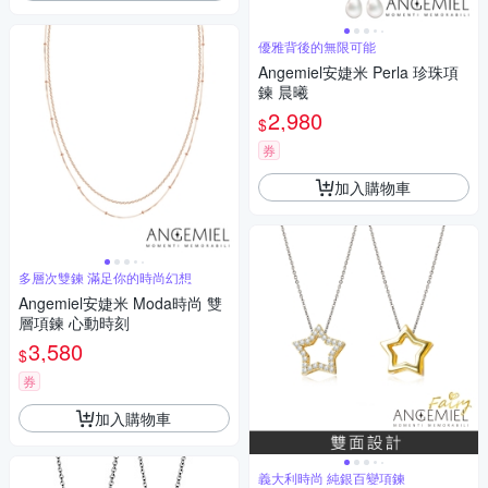
優雅背後的無限可能
Angemiel安婕米 Perla 珍珠項
鍊 晨曦
2,980
$
券
加入購物車
多層次雙鍊 滿足你的時尚幻想
Angemiel安婕米 Moda時尚 雙
層項鍊 心動時刻
3,580
$
券
加入購物車
義大利時尚 純銀百變項鍊