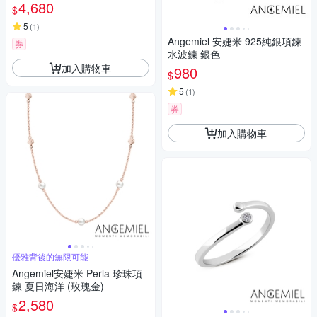
4,680
$
5
(
1
)
Angemiel 安婕米 925純銀項鍊
券
水波鍊 銀色
加入購物車
980
$
5
(
1
)
券
加入購物車
優雅背後的無限可能
Angemiel安婕米 Perla 珍珠項
鍊 夏日海洋 (玫瑰金)
2,580
$