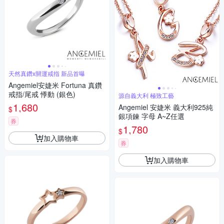
天然真鑽x開運戒指 新品首曝
Angemiel安婕米 Fortuna 真鑽
戒指/尾戒 悸動 (銀色)
源自義大利 極致工藝
1,680
Angemiel 安婕米 義大利925純
$
銀項鍊 字母 A~Z任選
券
1,780
$
加入購物車
券
加入購物車