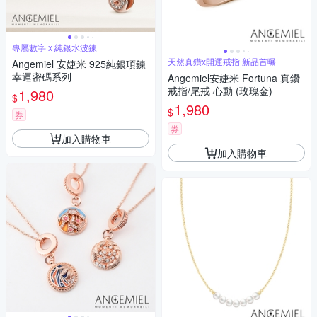
專屬數字 x 純銀水波鍊
天然真鑽x開運戒指 新品首曝
Angemiel 安婕米 925純銀項鍊
幸運密碼系列
Angemiel安婕米 Fortuna 真鑽
戒指/尾戒 心動 (玫瑰金)
1,980
$
1,980
$
券
券
加入購物車
加入購物車