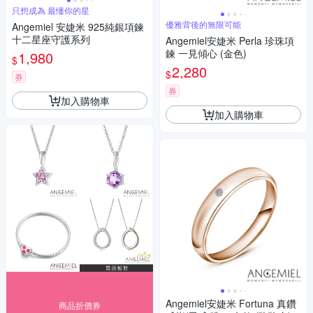
只想成為 最懂你的星
優雅背後的無限可能
Angemiel 安婕米 925純銀項鍊
十二星座守護系列
Angemiel安婕米 Perla 珍珠項
鍊 一見傾心 (金色)
1,980
$
2,280
$
券
券
加入購物車
加入購物車
Angemiel安婕米 Fortuna 真鑽
商品折價券