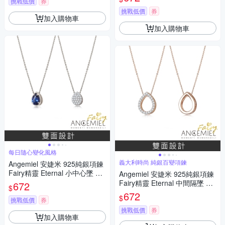
挑戰低價
券
挑戰低價
券
加入購物車
加入購物車
每日隨心變化風格
義大利時尚 純銀百變項鍊
Angemiel 安婕米 925純銀項鍊
Fairy精靈 Eternal 小中心墜 藍
Angemiel 安婕米 925純銀項鍊
鑽滿鑽
Fairy精靈 Eternal 中間隔墜 白
672
$
鑽玫金
672
$
挑戰低價
券
挑戰低價
券
加入購物車