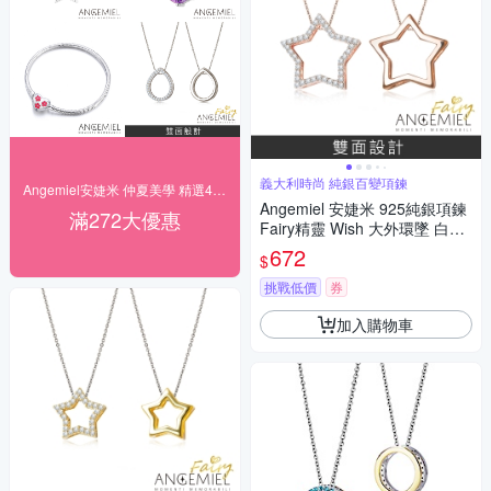
義大利時尚 純銀百變項鍊
Angemiel安婕米 仲夏美學 精選4折起
Angemiel 安婕米 925純銀項鍊
滿272大優惠
Fairy精靈 Wish 大外環墜 白鑽.
玫瑰金
672
$
挑戰低價
券
加入購物車