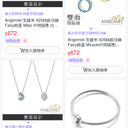
義大利時尚 純銀百變項鍊
Angemiel 安婕米 925純銀項鍊
Fairy精靈 Wish 中間隔墜 白鑽.
金
672
義大利空運 百變時尚項鍊
$
Angemiel 安婕米 925純銀項鍊
挑戰低價
券
Fairy精靈 Miracle中間隔墜(藍
鑽.金)
加入購物車
672
$
挑戰低價
券
加入購物車
每日隨心變化風格