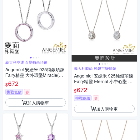
義大利空運 百變時尚項鍊
義大利時尚 純銀百變項鍊
Angemiel 安婕米 925純銀項鍊
Fairy精靈 大外環墜Miracle(粉
Angemiel 安婕米 925純銀項鍊
紅鑽.銀)
Fairy精靈 Eternal 小中心墜 白
672
$
鑽滿鑽
672
$
挑戰低價
券
挑戰低價
券
加入購物車
加入購物車