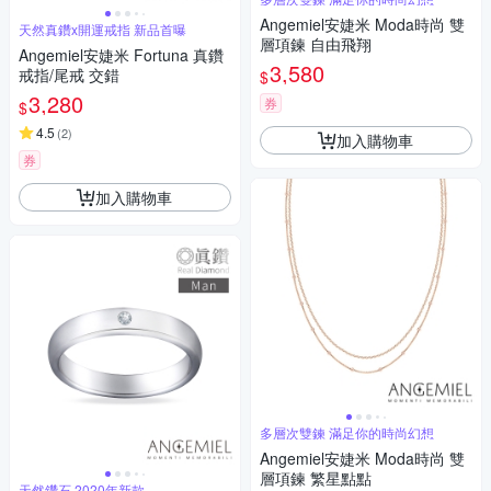
Angemiel安婕米 Moda時尚 雙
天然真鑽x開運戒指 新品首曝
層項鍊 自由飛翔
Angemiel安婕米 Fortuna 真鑽
3,580
戒指/尾戒 交錯
$
3,280
券
$
4.5
(
2
)
加入購物車
券
加入購物車
多層次雙鍊 滿足你的時尚幻想
Angemiel安婕米 Moda時尚 雙
層項鍊 繁星點點
天然鑽石 2020年新款