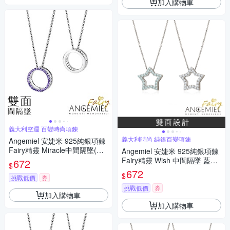
加入購物車
義大利空運 百變時尚項鍊
義大利時尚 純銀百變項鍊
Angemiel 安婕米 925純銀項鍊
Fairy精靈 Miracle中間隔墜(紫
Angemiel 安婕米 925純銀項鍊
鑽.銀)
Fairy精靈 Wish 中間隔墜 藍鑽.
672
$
白鑽
672
$
挑戰低價
券
挑戰低價
券
加入購物車
加入購物車