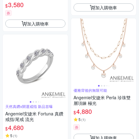
3,580
$
加入購物車
券
加入購物車
優雅背後的無限可能
Angemiel安婕米 Perla 珍珠雙
層項鍊 極光
天然真鑽x開運戒指 新品首曝
4,880
$
Angemiel安婕米 Fortuna 真鑽
戒指/尾戒 流光
5
(
1
)
4,680
券
$
5
(
1
)
加入購物車