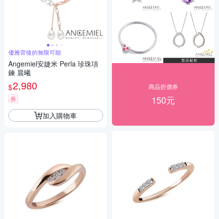
優雅背後的無限可能
Angemiel安婕米 Perla 珍珠項
鍊 晨曦
2,980
$
商品折價券
150元
券
加入購物車