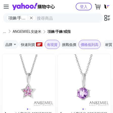
Yahoo購物中心
登入
項鍊/手鍊/
戒指
ANGEMIEL安婕米
項鍊/手鍊/戒指
品牌
快速到貨
有現貨
挑戰低價
價格低到高
材質