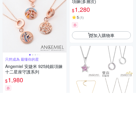
項鍊(多層次)
1,280
$
5
(
1
)
券
加入購物車
只想成為 最懂你的星
Angemiel 安婕米 925純銀項鍊
十二星座守護系列
1,980
$
券
加入購物車
商品折價券
50元