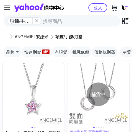
Yahoo購物中心
登入
項鍊/手鍊/
戒指
ANGEMIEL安婕米
項鍊/手鍊/戒指
品牌
快速到貨
有現貨
挑戰低價
價格低到高
材質
補貨中
義大利空運 百變時尚項鍊