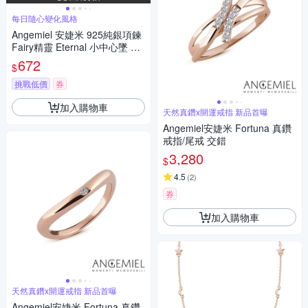
每日隨心變化風格
Angemiel 安婕米 925純銀項鍊
Fairy精靈 Eternal 小中心墜 綠
鑽滿鑽
672
$
挑戰低價
券
加入購物車
天然真鑽x開運戒指 新品首曝
Angemiel安婕米 Fortuna 真鑽
戒指/尾戒 交錯
3,280
$
4.5
(
2
)
券
加入購物車
天然真鑽x開運戒指 新品首曝
Angemiel安婕米 Fortuna 真鑽