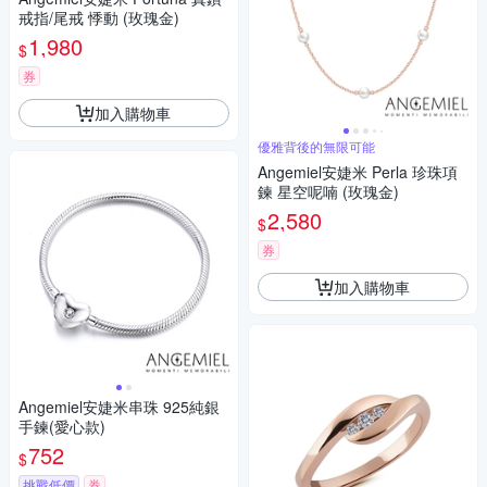
戒指/尾戒 悸動 (玫瑰金)
1,980
$
券
加入購物車
優雅背後的無限可能
Angemiel安婕米 Perla 珍珠項
鍊 星空呢喃 (玫瑰金)
2,580
$
券
加入購物車
Angemiel安婕米串珠 925純銀
手鍊(愛心款)
752
$
挑戰低價
券