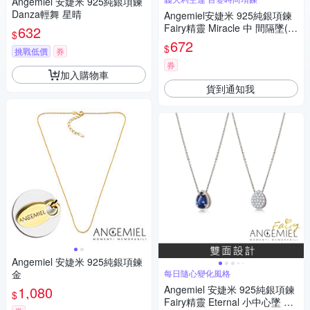
Angemiel 安婕米 925純銀項鍊
Danza輕舞 星晴
Angemiel安婕米 925純銀項鍊
Fairy精靈 Miracle 中 間隔墜(白
632
$
鑽.銀)
672
$
挑戰低價
券
券
加入購物車
貨到通知我
Angemiel 安婕米 925純銀項鍊
金
每日隨心變化風格
1,080
Angemiel 安婕米 925純銀項鍊
$
Fairy精靈 Eternal 小中心墜 藍