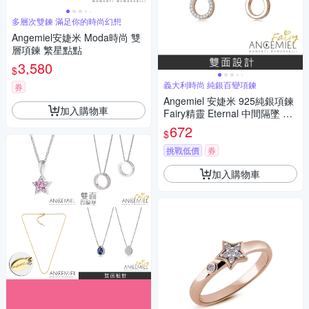
多層次雙鍊 滿足你的時尚幻想
Angemiel安婕米 Moda時尚 雙
層項鍊 繁星點點
3,580
$
義大利時尚 純銀百變項鍊
券
Angemiel 安婕米 925純銀項鍊
加入購物車
Fairy精靈 Eternal 中間隔墜 白
鑽玫金
672
$
挑戰低價
券
加入購物車