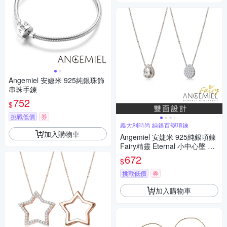
Angemiel 安婕米 925純銀珠飾
串珠手鍊
752
$
挑戰低價
券
義大利時尚 純銀百變項鍊
加入購物車
Angemiel 安婕米 925純銀項鍊
Fairy精靈 Eternal 小中心墜 白
鑽滿鑽
672
$
挑戰低價
券
加入購物車