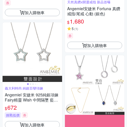
天然真鑽x開運戒指 新品首曝
券
Angemiel安婕米 Fortuna 真鑽
加入購物車
戒指/尾戒 心動 (銀色)
1,680
$
5
(
1
)
券
加入購物車
義大利時尚 純銀百變項鍊
Angemiel 安婕米 925純銀項鍊
Fairy精靈 Wish 中間隔墜 藍鑽.
白鑽
672
$
挑戰低價
券
加入購物車