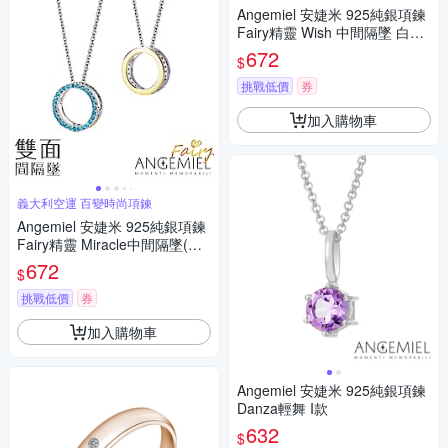
Angemiel 安婕米 925純銀項鍊
Fairy精靈 Wish 中間隔墜 白鑽.
金
672
$
挑戰低價
券
加入購物車
義大利空運 百變時尚項鍊
Angemiel 安婕米 925純銀項鍊
Fairy精靈 Miracle中間隔墜(藍
鑽.金)
672
$
挑戰低價
券
加入購物車
Angemiel 安婕米 925純銀項鍊
Danza輕舞 I款
632
$