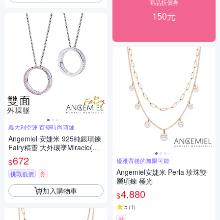
商品折價券
150元
義大利空運 百變時尚項鍊
Angemiel 安婕米 925純銀項鍊
Fairy精靈 大外環墜Miracle(粉
紅鑽.銀)
672
優雅背後的無限可能
$
Angemiel安婕米 Perla 珍珠雙
挑戰低價
券
層項鍊 極光
加入購物車
4,880
$
5
(
1
)
券