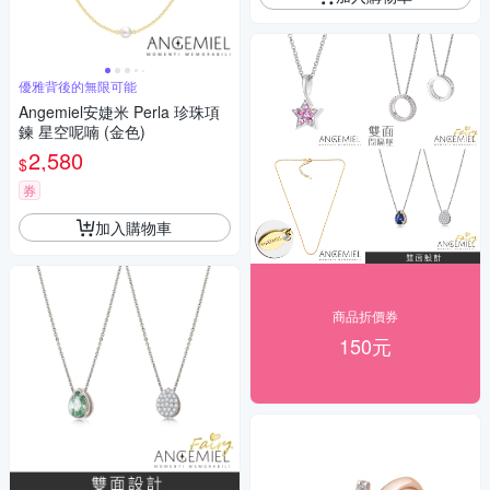
優雅背後的無限可能
Angemiel安婕米 Perla 珍珠項
鍊 星空呢喃 (金色)
2,580
$
券
加入購物車
商品折價券
150元