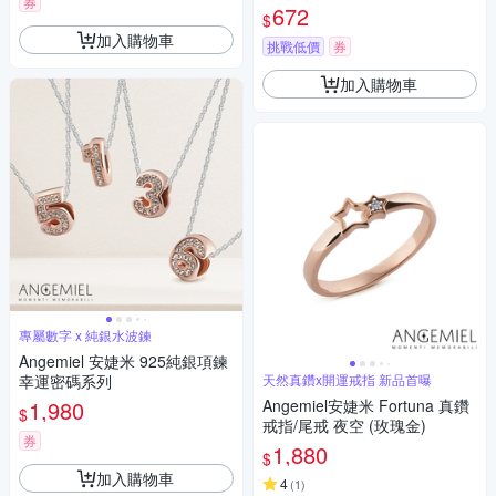
券
鑽滿鑽
672
$
加入購物車
挑戰低價
券
加入購物車
專屬數字 x 純銀水波鍊
Angemiel 安婕米 925純銀項鍊
幸運密碼系列
天然真鑽x開運戒指 新品首曝
1,980
Angemiel安婕米 Fortuna 真鑽
$
戒指/尾戒 夜空 (玫瑰金)
券
1,880
$
加入購物車
4
(
1
)