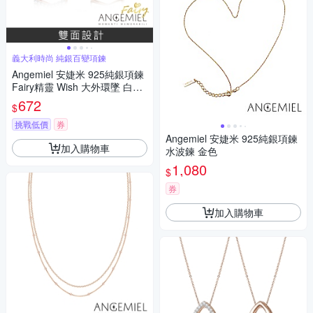
義大利時尚 純銀百變項鍊
Angemiel 安婕米 925純銀項鍊
Fairy精靈 Wish 大外環墜 白鑽.
玫瑰金
672
$
挑戰低價
券
Angemiel 安婕米 925純銀項鍊
加入購物車
水波鍊 金色
1,080
$
券
加入購物車