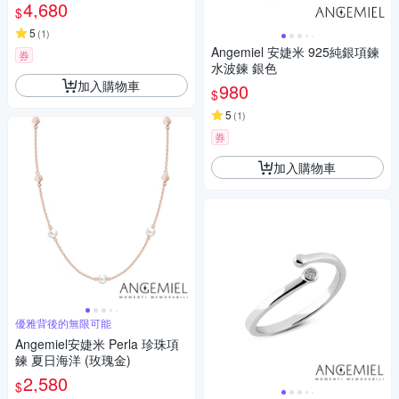
4,680
$
5
(
1
)
Angemiel 安婕米 925純銀項鍊
券
水波鍊 銀色
加入購物車
980
$
5
(
1
)
券
加入購物車
優雅背後的無限可能
Angemiel安婕米 Perla 珍珠項
鍊 夏日海洋 (玫瑰金)
2,580
$