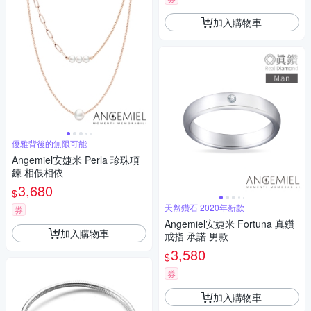
加入購物車
優雅背後的無限可能
Angemiel安婕米 Perla 珍珠項
鍊 相偎相依
3,680
$
天然鑽石 2020年新款
券
Angemiel安婕米 Fortuna 真鑽
加入購物車
戒指 承諾 男款
3,580
$
券
加入購物車