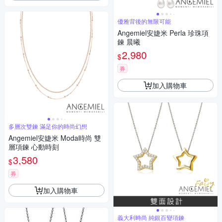
優雅背後的無限可能
Angemiel安婕米 Perla 珍珠項
鍊 晨曦
2,980
$
券
加入購物車
多層次雙鍊 滿足你的時尚幻想
Angemiel安婕米 Moda時尚 雙
層項鍊 心動時刻
3,580
$
券
加入購物車
義大利時尚 純銀百變項鍊