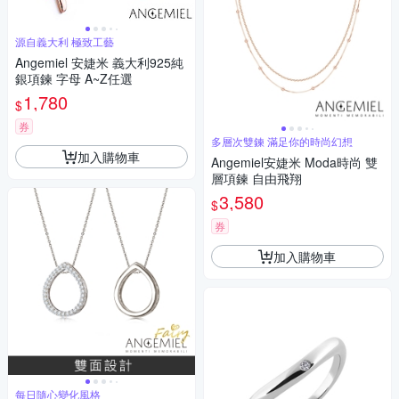
源自義大利 極致工藝
Angemiel 安婕米 義大利925純
銀項鍊 字母 A~Z任選
1,780
$
券
多層次雙鍊 滿足你的時尚幻想
加入購物車
Angemiel安婕米 Moda時尚 雙
層項鍊 自由飛翔
3,580
$
券
加入購物車
每日隨心變化風格