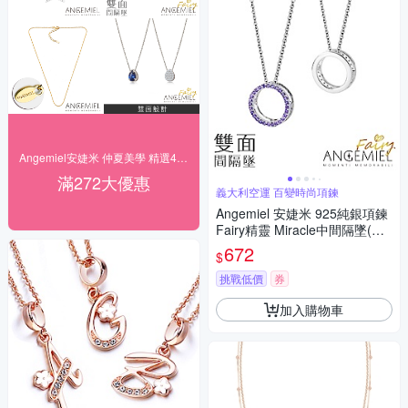
Angemiel安婕米 仲夏美學 精選4折起
滿272大優惠
義大利空運 百變時尚項鍊
Angemiel 安婕米 925純銀項鍊
Fairy精靈 Miracle中間隔墜(紫
鑽.銀)
672
$
挑戰低價
券
加入購物車