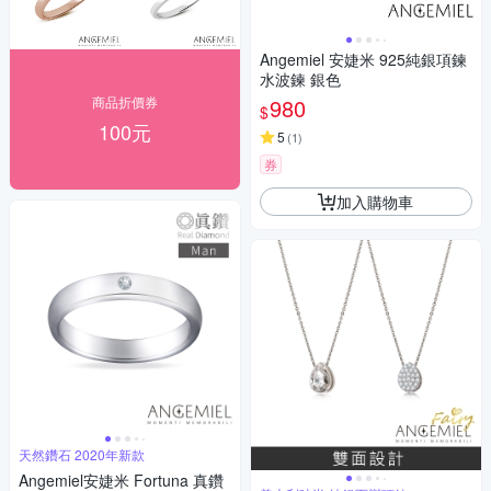
Angemiel 安婕米 925純銀項鍊
水波鍊 銀色
商品折價券
980
$
100元
5
(
1
)
券
加入購物車
天然鑽石 2020年新款
Angemiel安婕米 Fortuna 真鑽