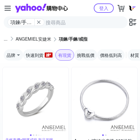
Yahoo購物中心
登入
項鍊/手鍊/
戒指
ANGEMIEL安婕米
項鍊/手鍊/戒指
品牌
快速到貨
有現貨
挑戰低價
價格低到高
材質
天然真鑽x開運戒指 新品首曝