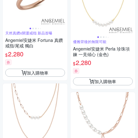
天然真鑽x開運戒指 新品首曝
Angemiel安婕米 Fortuna 真鑽
優雅背後的無限可能
戒指/尾戒 獨白
Angemiel安婕米 Perla 珍珠項
2,280
鍊 一見傾心 (金色)
$
2,280
券
$
券
加入購物車
加入購物車