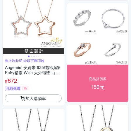
義大利時尚 純銀百變項鍊
Angemiel 安婕米 925純銀項鍊
Fairy精靈 Wish 大外環墜 白鑽.
玫瑰金
672
商品折價券
$
150元
挑戰低價
券
加入購物車