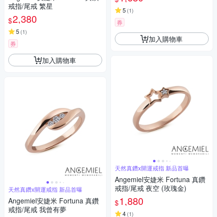
戒指/尾戒 繁星
5
(
1
)
2,380
$
券
5
(
1
)
加入購物車
券
加入購物車
天然真鑽x開運戒指 新品首曝
Angemiel安婕米 Fortuna 真鑽
戒指/尾戒 夜空 (玫瑰金)
天然真鑽x開運戒指 新品首曝
1,880
Angemiel安婕米 Fortuna 真鑽
$
戒指/尾戒 我曾有夢
4
(
1
)