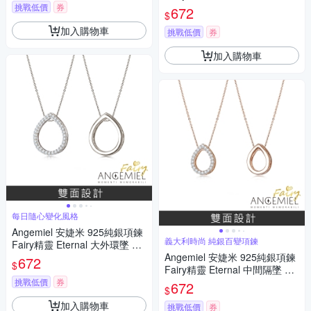
鑽滿鑽
挑戰低價
券
672
$
加入購物車
挑戰低價
券
加入購物車
每日隨心變化風格
Angemiel 安婕米 925純銀項鍊
義大利時尚 純銀百變項鍊
Fairy精靈 Eternal 大外環墜 白
鑽.銀
Angemiel 安婕米 925純銀項鍊
672
$
Fairy精靈 Eternal 中間隔墜 白
鑽玫金
挑戰低價
券
672
$
加入購物車
挑戰低價
券