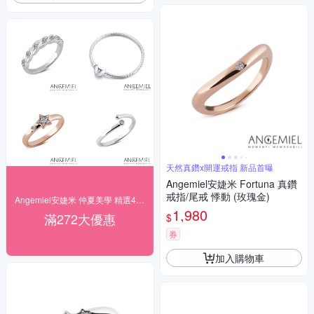
天然真鑽x開運戒指 新品首曝
Angemiel安婕米 Fortuna 真鑽
戒指/尾戒 悸動 (玫瑰金)
Angemiel安婕米 仲夏美學 精選4折起
1,980
滿272大優惠
$
券
加入購物車