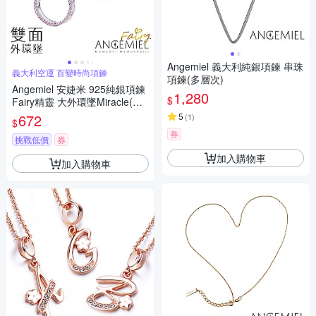
Angemiel 義大利純銀項鍊 串珠
義大利空運 百變時尚項鍊
項鍊(多層次)
Angemiel 安婕米 925純銀項鍊
1,280
$
Fairy精靈 大外環墜Miracle(粉
紅鑽.銀)
672
5
(
1
)
$
券
挑戰低價
券
加入購物車
加入購物車