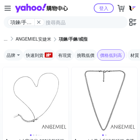
Yahoo購物中心
登入
項鍊/手鍊/
戒指
ANGEMIEL安婕米
項鍊/手鍊/戒指
品牌
快速到貨
有現貨
挑戰低價
價格低到高
材質