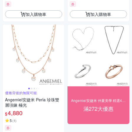
券
券
加入購物車
加入購物車
優雅背後的無限可能
Angemiel安婕米 Perla 珍珠雙
Angemiel安婕米 仲夏美學 精選4折起
層項鍊 極光
滿272大優惠
4,880
$
5
(
1
)
券