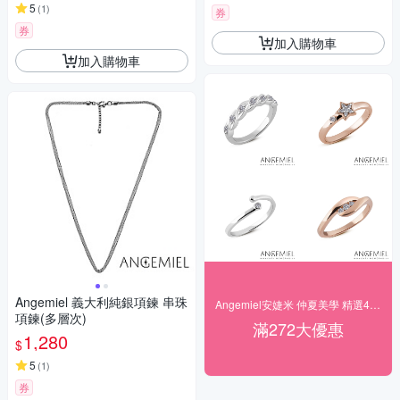
5
(
1
)
券
券
加入購物車
加入購物車
Angemiel 義大利純銀項鍊 串珠
Angemiel安婕米 仲夏美學 精選4折起
項鍊(多層次)
滿272大優惠
1,280
$
5
(
1
)
券