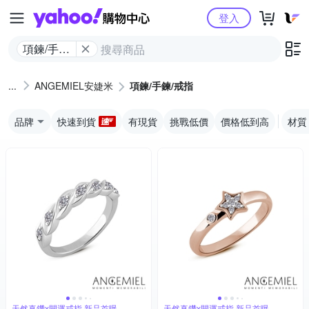
Yahoo購物中心
登入
項鍊/手鍊/
戒指
ANGEMIEL安婕米
項鍊/手鍊/戒指
品牌
快速到貨
有現貨
挑戰低價
價格低到高
材質
天然真鑽x開運戒指 新品首曝
天然真鑽x開運戒指 新品首曝