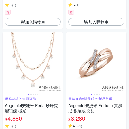
5
5
(
1
)
(
1
)
券
券
加入購物車
加入購物車
優雅背後的無限可能
天然真鑽x開運戒指 新品首曝
Angemiel安婕米 Perla 珍珠雙
Angemiel安婕米 Fortuna 真鑽
層項鍊 極光
戒指/尾戒 交錯
4,880
3,280
$
$
5
4.5
(
1
)
(
2
)