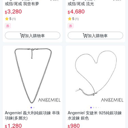
戒指/尾戒 我曾有夢
戒指/尾戒 流光
3,280
4,680
$
$
5
5
(
1
)
(
1
)
券
券
加入購物車
加入購物車
Angemiel 義大利純銀項鍊 串珠
Angemiel 安婕米 925純銀項鍊
項鍊(多層次)
水波鍊 銀色
1,280
980
$
$