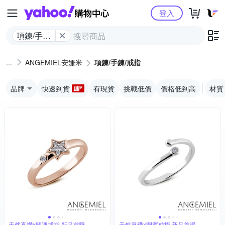
Yahoo購物中心
登入
項鍊/手鍊/
戒指
ANGEMIEL安婕米
項鍊/手鍊/戒指
品牌
快速到貨
有現貨
挑戰低價
價格低到高
材質
天然真鑽x開運戒指 新品首曝
天然真鑽x開運戒指 新品首曝