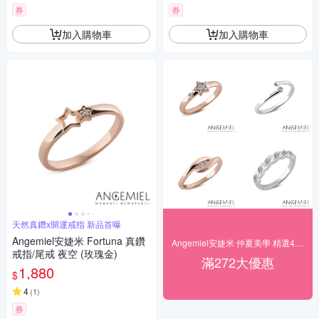
券
券
加入購物車
加入購物車
天然真鑽x開運戒指 新品首曝
Angemiel安婕米 Fortuna 真鑽
Angemiel安婕米 仲夏美學 精選4折起
戒指/尾戒 夜空 (玫瑰金)
滿272大優惠
1,880
$
4
(
1
)
券