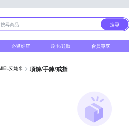
搜尋
必逛好店
刷卡/超取
會員專享
項鍊/手鍊/戒指
MIEL安婕米