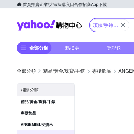
首頁
拍賣
企業/大宗採購入口
合作招商
App下載
Yahoo購物中心
項鍊/手鍊/
戒指
全部分類
點換券
登記送
精品/黃金/珠寶/手錶
專櫃飾品
ANGE
相關分類
精品/黃金/珠寶/手錶
專櫃飾品
ANGEMIEL安婕米