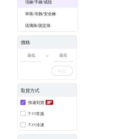
項鍊/手鍊/戒指
串珠/吊飾/安全鍊
琉璃珠/固定珠
價格
-
確定
取貨方式
快速到貨
7-11常溫
7-11冷凍