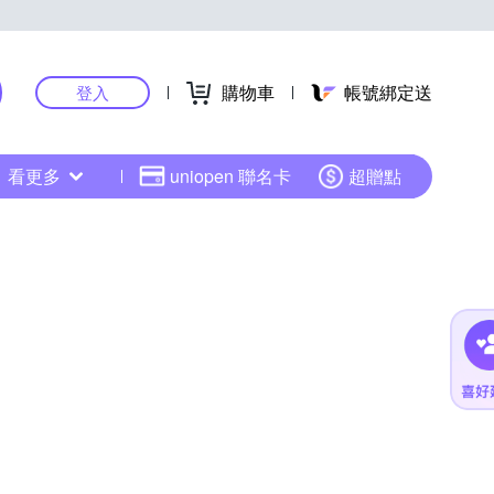
購物車
帳號綁定送
登入
看更多
uniopen 聯名卡
超贈點