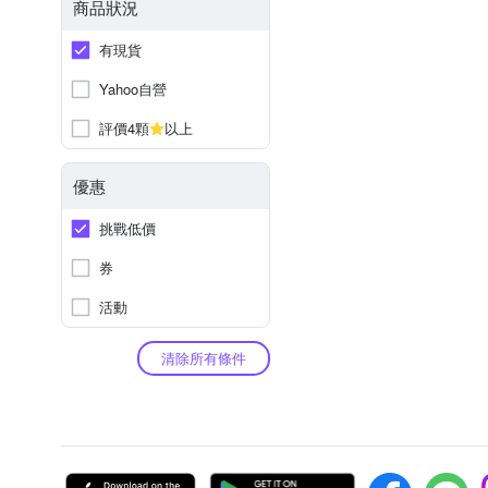
商品狀況
有現貨
Yahoo自營
評價4顆
以上
優惠
挑戰低價
券
活動
清除所有條件